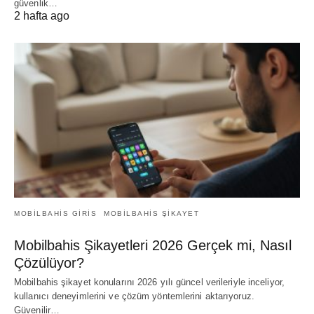
güvenlik…
2 hafta ago
MOBILBAHIS GIRIS
MOBILBAHIS ŞIKAYET
Mobilbahis Şikayetleri 2026 Gerçek mi, Nasıl
Çözülüyor?
Mobilbahis şikayet konularını 2026 yılı güncel verileriyle inceliyor,
kullanıcı deneyimlerini ve çözüm yöntemlerini aktarıyoruz.
Güvenilir…