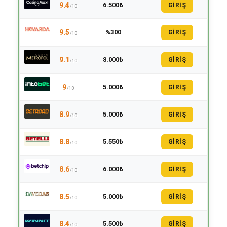
9.4
6.500₺
GİRİŞ
/10
9.5
%300
GİRİŞ
/10
9.1
8.000₺
GİRİŞ
/10
9
5.000₺
GİRİŞ
/10
8.9
5.000₺
GİRİŞ
/10
8.8
5.550₺
GİRİŞ
/10
8.6
6.000₺
GİRİŞ
/10
8.5
5.000₺
GİRİŞ
/10
8.4
5.500₺
GİRİŞ
/10