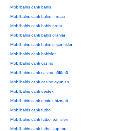
Mobilbahis canlı bahis
Mobilbahis canlı bahis firması
Mobilbahis canlı bahis oranı
Mobilbahis canlı bahis oranları
Mobilbahis canlı bahis seçenekleri
Mobilbahis canlı bahisler
Mobilbahis canlı casino
Mobilbahis canlı casino bölümü
Mobilbahis canlı casino oyunları
Mobilbahis canlı destek
Mobilbahis canlı destek hizmeti
Mobilbahis canlı futbol
Mobilbahis canlı futbol bahisleri
Mobilbahis canlı futbol kuponu