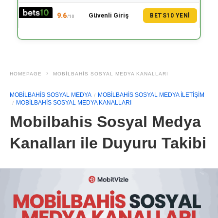
9.6
Güvenli Giriş
BETS10 YENI
/10
HOMEPAGE
MOBILBAHIS SOSYAL MEDYA KANALLARI
MOBILBAHIS SOSYAL MEDYA
MOBILBAHIS SOSYAL MEDYA ILETIŞIM
MOBILBAHIS SOSYAL MEDYA KANALLARI
Mobilbahis Sosyal Medya
Kanalları ile Duyuru Takibi