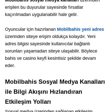
Mobilbahis sosyal medya kanalları
üzerinden
erişilen bu duyurular sayesinde fırsatlar
kaçırılmadan uygulanabilir hale gelir.
Oyuncular için hazırlanan
Mobilbahis yeni adres
üzerinden siteye erişim oldukça kolaydır. Yeni
adres bilgisi sayesinde kullanıcılar bağlantı
sorunları yaşamadan siteye ulaşabilir. Böylece
bahis ve casino keyfi kesintisiz şekilde devam
eder.
Mobilbahis Sosyal Medya Kanalları
ile Bilgi Akışını Hızlandıran
Etkileşim Yolları
Sosyal medya üzerinden sağlanan etkileşim