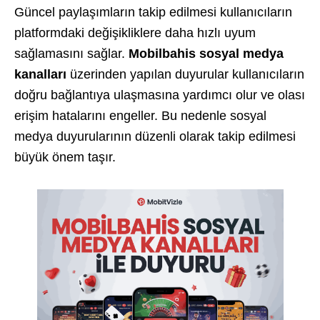
Güncel paylaşımların takip edilmesi kullanıcıların
platformdaki değişikliklere daha hızlı uyum
sağlamasını sağlar.
Mobilbahis sosyal medya
kanalları
üzerinden yapılan duyurular kullanıcıların
doğru bağlantıya ulaşmasına yardımcı olur ve olası
erişim hatalarını engeller. Bu nedenle sosyal
medya duyurularının düzenli olarak takip edilmesi
büyük önem taşır.