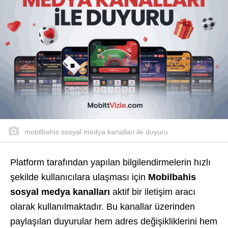
mobilbahis sosyal medya kanallari ile duyuru
Platform tarafından yapılan bilgilendirmelerin hızlı
şekilde kullanıcılara ulaşması için
Mobilbahis
sosyal medya kanalları
aktif bir iletişim aracı
olarak kullanılmaktadır. Bu kanallar üzerinden
paylaşılan duyurular hem adres değişikliklerini hem