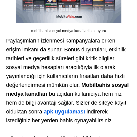
mobilbahis sosyal medya kanallari ile duyuru
Paylaşımların izlenmesi kampanyalara erken
erişim imkanı da sunar. Bonus duyuruları, etkinlik
tarihleri ve geçerlilik süreleri gibi kritik bilgiler
sosyal medya hesapları aracılığıyla ilk olarak
yayınlandığı için kullanıcıların fırsatları daha hızlı
değerlendirmesi mümkün olur.
Mobilbahis sosyal
medya kanalları
bu açıdan kullanıcıya hem hız
hem de bilgi avantajı sağlar. Sizler de siteye kayıt
olduktan sonra
apk uygulaması
indirerek
istediğiniz her yerden bahis oynayabilirsiniz.