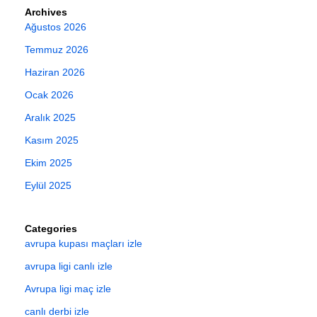
Archives
Ağustos 2026
Temmuz 2026
Haziran 2026
Ocak 2026
Aralık 2025
Kasım 2025
Ekim 2025
Eylül 2025
Categories
avrupa kupası maçları izle
avrupa ligi canlı izle
Avrupa ligi maç izle
canlı derbi izle