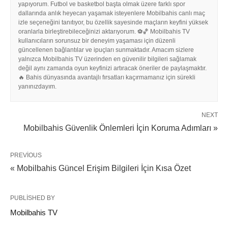
yapıyorum. Futbol ve basketbol başta olmak üzere farklı spor
dallarında anlık heyecan yaşamak isteyenlere Mobilbahis canlı maç
izle seçeneğini tanıtıyor, bu özellik sayesinde maçların keyfini yüksek
oranlarla birleştirebileceğinizi aktarıyorum. ⚽🏀 Mobilbahis TV
kullanıcıların sorunsuz bir deneyim yaşaması için düzenli
güncellenen bağlantılar ve ipuçları sunmaktadır. Amacım sizlere
yalnızca Mobilbahis TV üzerinden en güvenilir bilgileri sağlamak
değil aynı zamanda oyun keyfinizi artıracak öneriler de paylaşmaktır.
🔥 Bahis dünyasında avantajlı fırsatları kaçırmamanız için sürekli
yanınızdayım.
NEXT
Mobilbahis Güvenlik Önlemleri İçin Koruma Adımları »
PREVIOUS
« Mobilbahis Güncel Erişim Bilgileri İçin Kısa Özet
PUBLISHED BY
Mobilbahis TV