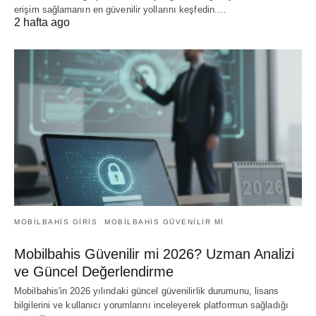
erişim sağlamanın en güvenilir yollarını keşfedin.…
2 hafta ago
MOBILBAHIS GIRIS
MOBILBAHIS GÜVENILIR MI
Mobilbahis Güvenilir mi 2026? Uzman Analizi
ve Güncel Değerlendirme
Mobilbahis'in 2026 yılındaki güncel güvenilirlik durumunu, lisans
bilgilerini ve kullanıcı yorumlarını inceleyerek platformun sağladığı