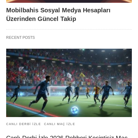
Mobilbahis Sosyal Medya Hesapları
Üzerinden Güncel Takip
RECENT POSTS
CANLI DERBI IZLE
CANLI MAÇ IZLE
Canlı Derbi İzle 2026 Rehberi Kesintisiz Maç