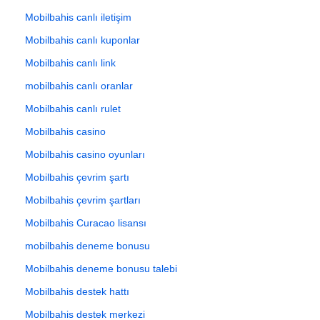
Mobilbahis canlı iletişim
Mobilbahis canlı kuponlar
Mobilbahis canlı link
mobilbahis canlı oranlar
Mobilbahis canlı rulet
Mobilbahis casino
Mobilbahis casino oyunları
Mobilbahis çevrim şartı
Mobilbahis çevrim şartları
Mobilbahis Curacao lisansı
mobilbahis deneme bonusu
Mobilbahis deneme bonusu talebi
Mobilbahis destek hattı
Mobilbahis destek merkezi