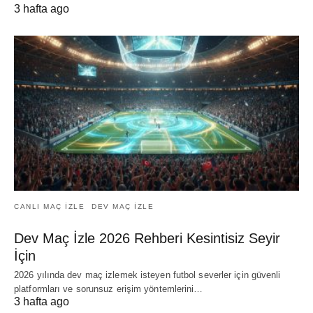
3 hafta ago
CANLI MAÇ IZLE
DEV MAÇ IZLE
Dev Maç İzle 2026 Rehberi Kesintisiz Seyir
İçin
2026 yılında dev maç izlemek isteyen futbol severler için güvenli
platformları ve sorunsuz erişim yöntemlerini…
3 hafta ago