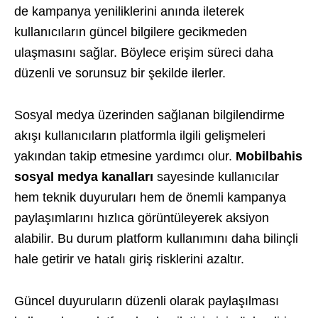
de kampanya yeniliklerini anında ileterek
kullanıcıların güncel bilgilere gecikmeden
ulaşmasını sağlar. Böylece erişim süreci daha
düzenli ve sorunsuz bir şekilde ilerler.
Sosyal medya üzerinden sağlanan bilgilendirme
akışı kullanıcıların platformla ilgili gelişmeleri
yakından takip etmesine yardımcı olur.
Mobilbahis
sosyal medya kanalları
sayesinde kullanıcılar
hem teknik duyuruları hem de önemli kampanya
paylaşımlarını hızlıca görüntüleyerek aksiyon
alabilir. Bu durum platform kullanımını daha bilinçli
hale getirir ve hatalı giriş risklerini azaltır.
Güncel duyuruların düzenli olarak paylaşılması