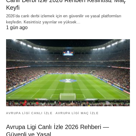
Keyfi
2026'da canlı derbi izlemek için en güvenilir ve yasal platformları
keşfedin. Kesintisiz yayınlar ve yüksek…
1 gün ago
AVRUPA LIGI CANLI IZLE
AVRUPA LIGI MAÇ IZLE
Avrupa Ligi Canlı İzle 2026 Rehberi —
Güvenli ve Yasal