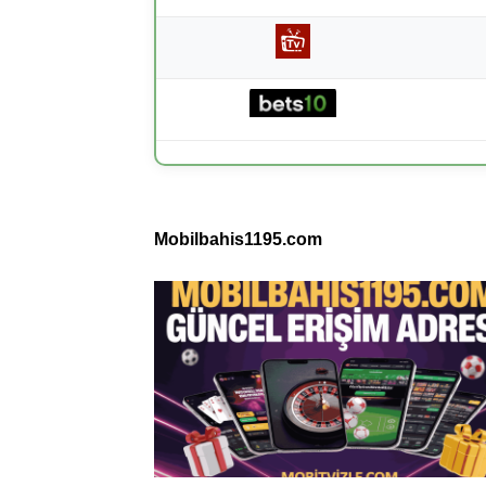
Mobilbahis1195.com