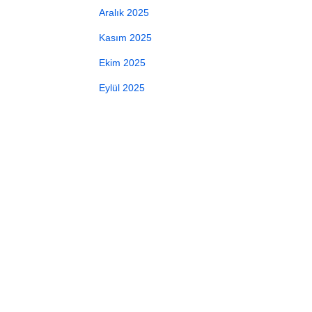
Aralık 2025
Kasım 2025
Ekim 2025
Eylül 2025