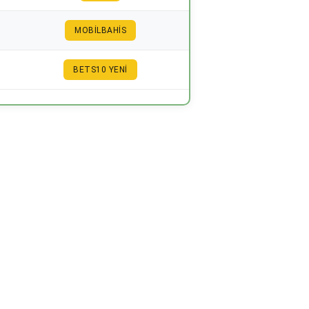
MOBILBAHIS
BETS10 YENI