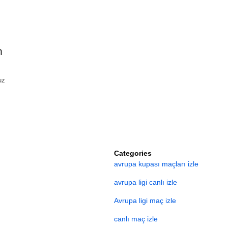
m
uz
Categories
avrupa kupası maçları izle
avrupa ligi canlı izle
Avrupa ligi maç izle
canlı maç izle