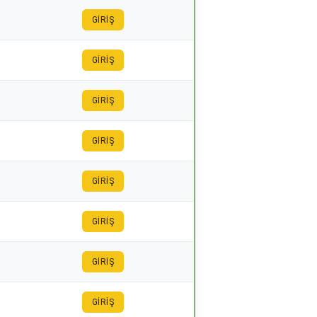
GİRİŞ
GİRİŞ
GİRİŞ
GİRİŞ
GİRİŞ
GİRİŞ
GİRİŞ
GİRİŞ