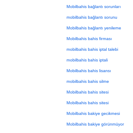
Mobilbahis bağlantı sorunları
mobilbahis bağlantı sorunu
Mobilbahis bağlantı yenileme
Mobilbahis bahis firması
mobilbahis bahis iptal talebi
mobilbahis bahis iptali
Mobilbahis bahis lisansı
mobilbahis bahis silme
Mobilbahis bahis sitesi
Mobilbahis bahis sitesi
Mobilbahis bakiye gecikmesi
Mobilbahis bakiye görünmüyor