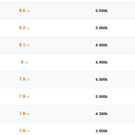
8.4
5.500₺
/10
8.2
5.000₺
/10
8.1
4.000₺
/10
8
6.000₺
/10
7.9
6.000₺
/10
7.8
5.000₺
/10
7.8
4.300₺
/10
7.8
3.050₺
/10