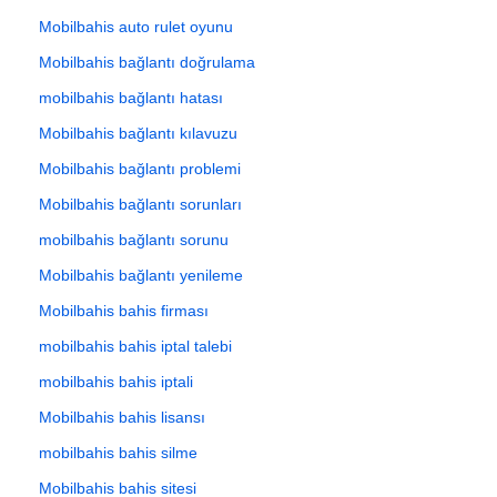
Mobilbahis auto rulet oyunu
Mobilbahis bağlantı doğrulama
mobilbahis bağlantı hatası
Mobilbahis bağlantı kılavuzu
Mobilbahis bağlantı problemi
Mobilbahis bağlantı sorunları
mobilbahis bağlantı sorunu
Mobilbahis bağlantı yenileme
Mobilbahis bahis firması
mobilbahis bahis iptal talebi
mobilbahis bahis iptali
Mobilbahis bahis lisansı
mobilbahis bahis silme
Mobilbahis bahis sitesi