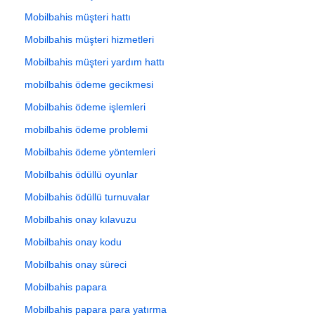
Mobilbahis müşteri hattı
Mobilbahis müşteri hizmetleri
Mobilbahis müşteri yardım hattı
mobilbahis ödeme gecikmesi
Mobilbahis ödeme işlemleri
mobilbahis ödeme problemi
Mobilbahis ödeme yöntemleri
Mobilbahis ödüllü oyunlar
Mobilbahis ödüllü turnuvalar
Mobilbahis onay kılavuzu
Mobilbahis onay kodu
Mobilbahis onay süreci
Mobilbahis papara
Mobilbahis papara para yatırma