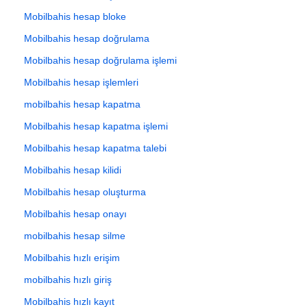
Mobilbahis hesap bloke
Mobilbahis hesap doğrulama
Mobilbahis hesap doğrulama işlemi
Mobilbahis hesap işlemleri
mobilbahis hesap kapatma
Mobilbahis hesap kapatma işlemi
Mobilbahis hesap kapatma talebi
Mobilbahis hesap kilidi
Mobilbahis hesap oluşturma
Mobilbahis hesap onayı
mobilbahis hesap silme
Mobilbahis hızlı erişim
mobilbahis hızlı giriş
Mobilbahis hızlı kayıt