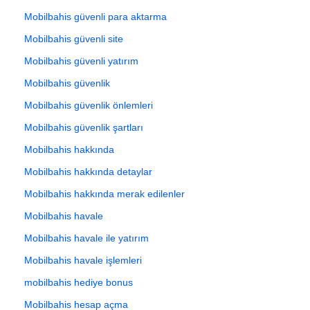
Mobilbahis güvenli para aktarma
Mobilbahis güvenli site
Mobilbahis güvenli yatırım
Mobilbahis güvenlik
Mobilbahis güvenlik önlemleri
Mobilbahis güvenlik şartları
Mobilbahis hakkında
Mobilbahis hakkında detaylar
Mobilbahis hakkında merak edilenler
Mobilbahis havale
Mobilbahis havale ile yatırım
Mobilbahis havale işlemleri
mobilbahis hediye bonus
Mobilbahis hesap açma