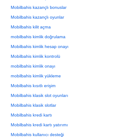
Mobilbahis kazançlı bonuslar
Mobilbahis kazançlı oyunlar
Mobilbahis kilit açma
mobilbahis kimlik doğrulama
Mobilbahis kimlik hesap onayı
Mobilbahis kimlik kontrolü
mobilbahis kimlik onayı
mobilbahis kimlik yükleme
Mobilbahis kısıtlı erişim
Mobilbahis klasik slot oyunları
Mobilbahis klasik slotlar
Mobilbahis kredi kartı
Mobilbahis kredi kartı yatırımı
Mobilbahis kullanıcı desteği