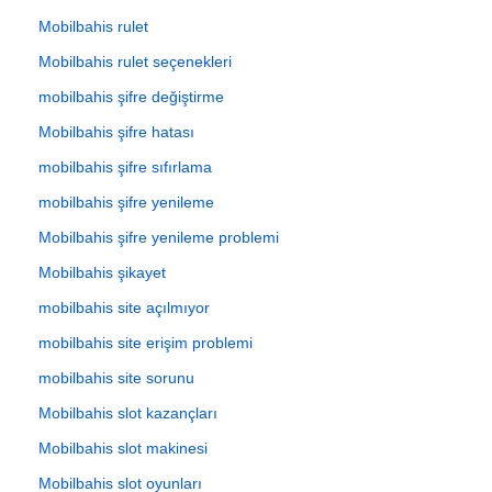
Mobilbahis rulet
Mobilbahis rulet seçenekleri
mobilbahis şifre değiştirme
Mobilbahis şifre hatası
mobilbahis şifre sıfırlama
mobilbahis şifre yenileme
Mobilbahis şifre yenileme problemi
Mobilbahis şikayet
mobilbahis site açılmıyor
mobilbahis site erişim problemi
mobilbahis site sorunu
Mobilbahis slot kazançları
Mobilbahis slot makinesi
Mobilbahis slot oyunları