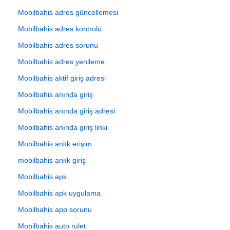
Mobilbahis adres güncellemesi
Mobilbahis adres kontrolü
Mobilbahis adres sorunu
Mobilbahis adres yenileme
Mobilbahis aktif giriş adresi
Mobilbahis anında giriş
Mobilbahis anında giriş adresi
Mobilbahis anında giriş linki
Mobilbahis anlık erişim
mobilbahis anlık giriş
Mobilbahis apk
Mobilbahis apk uygulama
Mobilbahis app sorunu
Mobilbahis auto rulet