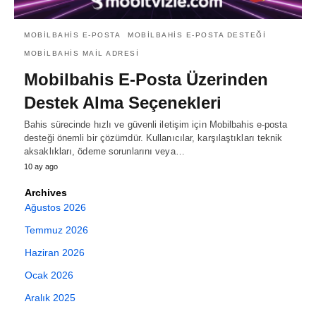
MOBILBAHIS E-POSTA
MOBILBAHIS E-POSTA DESTEĞI
MOBILBAHIS MAIL ADRESI
Mobilbahis E-Posta Üzerinden
Destek Alma Seçenekleri
Bahis sürecinde hızlı ve güvenli iletişim için Mobilbahis e-posta
desteği önemli bir çözümdür. Kullanıcılar, karşılaştıkları teknik
aksaklıkları, ödeme sorunlarını veya…
10 ay ago
Archives
Ağustos 2026
Temmuz 2026
Haziran 2026
Ocak 2026
Aralık 2025