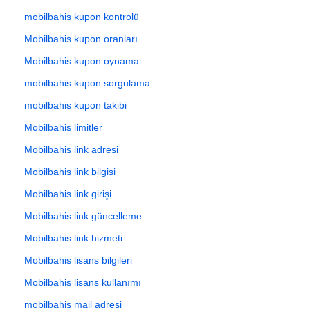
mobilbahis kupon kontrolü
Mobilbahis kupon oranları
Mobilbahis kupon oynama
mobilbahis kupon sorgulama
mobilbahis kupon takibi
Mobilbahis limitler
Mobilbahis link adresi
Mobilbahis link bilgisi
Mobilbahis link girişi
Mobilbahis link güncelleme
Mobilbahis link hizmeti
Mobilbahis lisans bilgileri
Mobilbahis lisans kullanımı
mobilbahis mail adresi