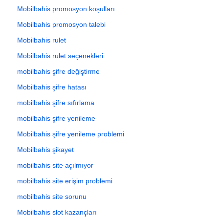
Mobilbahis promosyon koşulları
Mobilbahis promosyon talebi
Mobilbahis rulet
Mobilbahis rulet seçenekleri
mobilbahis şifre değiştirme
Mobilbahis şifre hatası
mobilbahis şifre sıfırlama
mobilbahis şifre yenileme
Mobilbahis şifre yenileme problemi
Mobilbahis şikayet
mobilbahis site açılmıyor
mobilbahis site erişim problemi
mobilbahis site sorunu
Mobilbahis slot kazançları