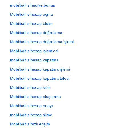
mobilbahis hediye bonus
Mobilbahis hesap açma
Mobilbahis hesap bloke
Mobilbahis hesap doğrulama
Mobilbahis hesap doğrulama işlemi
Mobilbahis hesap işlemleri
mobilbahis hesap kapatma
Mobilbahis hesap kapatma işlemi
Mobilbahis hesap kapatma talebi
Mobilbahis hesap kilidi
Mobilbahis hesap oluşturma
Mobilbahis hesap onayı
mobilbahis hesap silme
Mobilbahis hızlı erişim