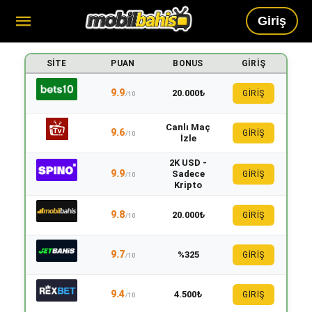
Giriş
SITE
PUAN
BONUS
GIRIŞ
9.9
20.000₺
GİRİŞ
/10
Canlı Maç
9.6
GİRİŞ
/10
İzle
2K USD -
9.9
Sadece
GİRİŞ
/10
Kripto
9.8
20.000₺
GİRİŞ
/10
9.7
%325
GİRİŞ
/10
9.4
4.500₺
GİRİŞ
/10