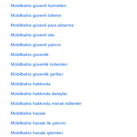
Mobilbahis güvenli hizmetleri
Mobilbahis güvenli ödeme
Mobilbahis güvenli para aktarma
Mobilbahis güvenli site
Mobilbahis güvenli yatırım
Mobilbahis güvenlik
Mobilbahis güvenlik önlemleri
Mobilbahis güvenlik şartları
Mobilbahis hakkında
Mobilbahis hakkında detaylar
Mobilbahis hakkında merak edilenler
Mobilbahis havale
Mobilbahis havale ile yatırım
Mobilbahis havale işlemleri