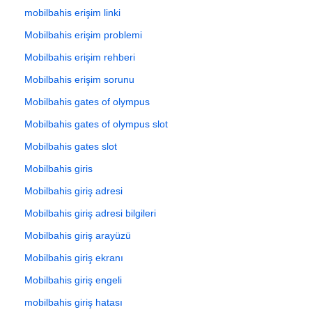
mobilbahis erişim linki
Mobilbahis erişim problemi
Mobilbahis erişim rehberi
Mobilbahis erişim sorunu
Mobilbahis gates of olympus
Mobilbahis gates of olympus slot
Mobilbahis gates slot
Mobilbahis giris
Mobilbahis giriş adresi
Mobilbahis giriş adresi bilgileri
Mobilbahis giriş arayüzü
Mobilbahis giriş ekranı
Mobilbahis giriş engeli
mobilbahis giriş hatası