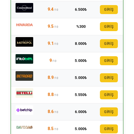
9.4
6.500₺
GİRİŞ
/10
9.5
%300
GİRİŞ
/10
9.1
8.000₺
GİRİŞ
/10
9
5.000₺
GİRİŞ
/10
8.9
5.000₺
GİRİŞ
/10
8.8
5.550₺
GİRİŞ
/10
8.6
6.000₺
GİRİŞ
/10
8.5
5.000₺
GİRİŞ
/10