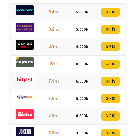
8.4
5.500₺
GİRİŞ
/10
8.2
5.000₺
GİRİŞ
/10
8.1
4.000₺
GİRİŞ
/10
8
6.000₺
GİRİŞ
/10
7.9
6.000₺
GİRİŞ
/10
7.8
5.000₺
GİRİŞ
/10
7.8
4.300₺
GİRİŞ
/10
7.8
3.050₺
GİRİŞ
/10