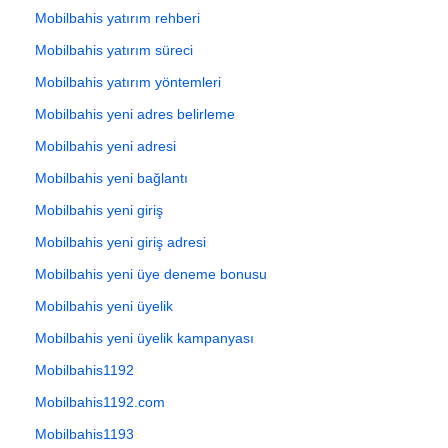
Mobilbahis yatırım rehberi
Mobilbahis yatırım süreci
Mobilbahis yatırım yöntemleri
Mobilbahis yeni adres belirleme
Mobilbahis yeni adresi
Mobilbahis yeni bağlantı
Mobilbahis yeni giriş
Mobilbahis yeni giriş adresi
Mobilbahis yeni üye deneme bonusu
Mobilbahis yeni üyelik
Mobilbahis yeni üyelik kampanyası
Mobilbahis1192
Mobilbahis1192.com
Mobilbahis1193