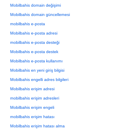
Mobilbahis domain değişimi
Mobilbahis domain güncellemesi
mobilbahis e-posta
Mobilbahis e-posta adresi
mobilbahis e-posta desteği
Mobilbahis e-posta destek
Mobilbahis e-posta kullanımı
Mobilbahis en yeni giriş bilgisi
Mobilbahis engelli adres bilgileri
Mobilbahis erişim adresi
mobilbahis erişim adresleri
Mobilbahis erişim engeli
mobilbahis erişim hatası
Mobilbahis erişim hatası alma