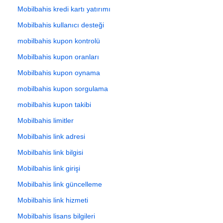
Mobilbahis kredi kartı yatırımı
Mobilbahis kullanıcı desteği
mobilbahis kupon kontrolü
Mobilbahis kupon oranları
Mobilbahis kupon oynama
mobilbahis kupon sorgulama
mobilbahis kupon takibi
Mobilbahis limitler
Mobilbahis link adresi
Mobilbahis link bilgisi
Mobilbahis link girişi
Mobilbahis link güncelleme
Mobilbahis link hizmeti
Mobilbahis lisans bilgileri