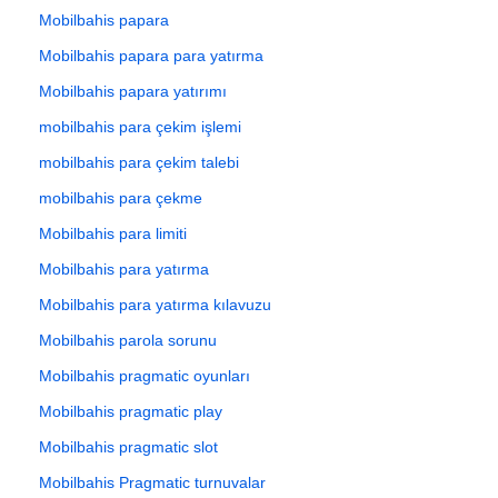
Mobilbahis papara
Mobilbahis papara para yatırma
Mobilbahis papara yatırımı
mobilbahis para çekim işlemi
mobilbahis para çekim talebi
mobilbahis para çekme
Mobilbahis para limiti
Mobilbahis para yatırma
Mobilbahis para yatırma kılavuzu
Mobilbahis parola sorunu
Mobilbahis pragmatic oyunları
Mobilbahis pragmatic play
Mobilbahis pragmatic slot
Mobilbahis Pragmatic turnuvalar