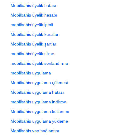
Mobilbahis üyelik hatası
Mobilbahis üyelik hesabı
mobilbahis üyelik iptali
Mobilbahis üyelik kuralları
Mobilbahis üyelik şartları
mobilbahis üyelik silme
mobilbahis üyelik sonlandırma
mobilbahis uygulama
Mobilbahis uygulama çökmesi
Mobilbahis uygulama hatası
mobilbahis uygulama indirme
Mobilbahis uygulama kullanımı
Mobilbahis uygulama yükleme
Mobilbahis vpn bağlantısı