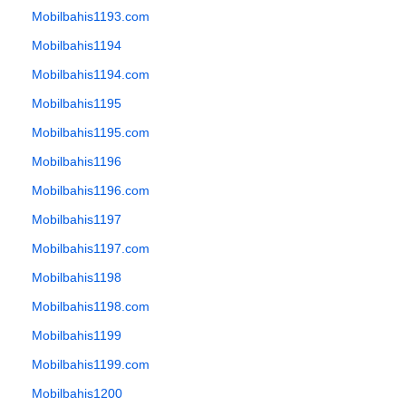
Mobilbahis1193.com
Mobilbahis1194
Mobilbahis1194.com
Mobilbahis1195
Mobilbahis1195.com
Mobilbahis1196
Mobilbahis1196.com
Mobilbahis1197
Mobilbahis1197.com
Mobilbahis1198
Mobilbahis1198.com
Mobilbahis1199
Mobilbahis1199.com
Mobilbahis1200