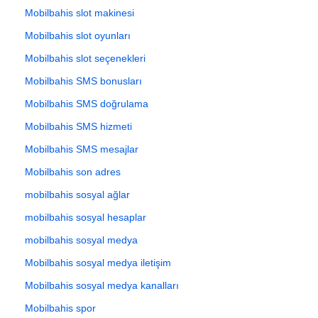
Mobilbahis slot makinesi
Mobilbahis slot oyunları
Mobilbahis slot seçenekleri
Mobilbahis SMS bonusları
Mobilbahis SMS doğrulama
Mobilbahis SMS hizmeti
Mobilbahis SMS mesajlar
Mobilbahis son adres
mobilbahis sosyal ağlar
mobilbahis sosyal hesaplar
mobilbahis sosyal medya
Mobilbahis sosyal medya iletişim
Mobilbahis sosyal medya kanalları
Mobilbahis spor