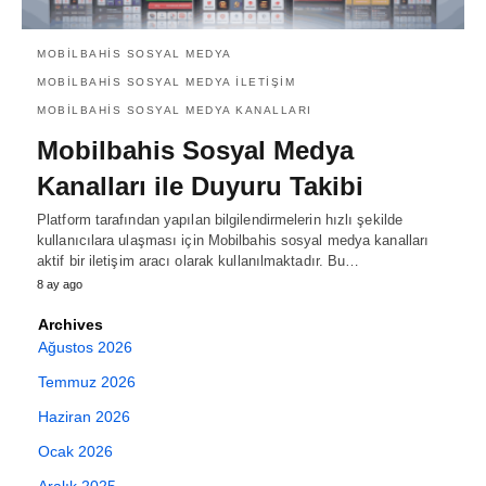
MOBILBAHIS SOSYAL MEDYA
MOBILBAHIS SOSYAL MEDYA ILETIŞIM
MOBILBAHIS SOSYAL MEDYA KANALLARI
Mobilbahis Sosyal Medya
Kanalları ile Duyuru Takibi
Platform tarafından yapılan bilgilendirmelerin hızlı şekilde
kullanıcılara ulaşması için Mobilbahis sosyal medya kanalları
aktif bir iletişim aracı olarak kullanılmaktadır. Bu…
8 ay ago
Archives
Ağustos 2026
Temmuz 2026
Haziran 2026
Ocak 2026
Aralık 2025