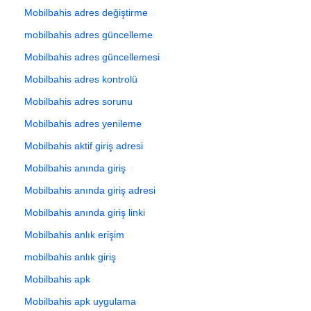
Mobilbahis adres değiştirme
mobilbahis adres güncelleme
Mobilbahis adres güncellemesi
Mobilbahis adres kontrolü
Mobilbahis adres sorunu
Mobilbahis adres yenileme
Mobilbahis aktif giriş adresi
Mobilbahis anında giriş
Mobilbahis anında giriş adresi
Mobilbahis anında giriş linki
Mobilbahis anlık erişim
mobilbahis anlık giriş
Mobilbahis apk
Mobilbahis apk uygulama