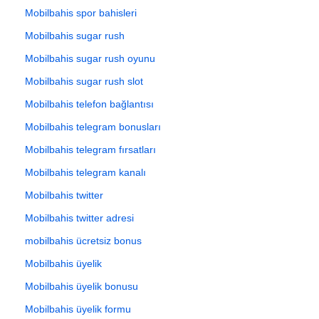
Mobilbahis spor bahisleri
Mobilbahis sugar rush
Mobilbahis sugar rush oyunu
Mobilbahis sugar rush slot
Mobilbahis telefon bağlantısı
Mobilbahis telegram bonusları
Mobilbahis telegram fırsatları
Mobilbahis telegram kanalı
Mobilbahis twitter
Mobilbahis twitter adresi
mobilbahis ücretsiz bonus
Mobilbahis üyelik
Mobilbahis üyelik bonusu
Mobilbahis üyelik formu