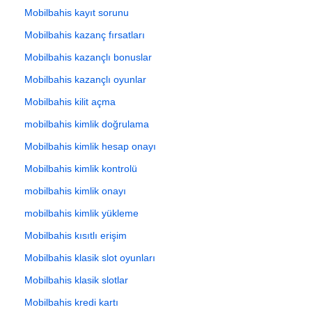
Mobilbahis kayıt sorunu
Mobilbahis kazanç fırsatları
Mobilbahis kazançlı bonuslar
Mobilbahis kazançlı oyunlar
Mobilbahis kilit açma
mobilbahis kimlik doğrulama
Mobilbahis kimlik hesap onayı
Mobilbahis kimlik kontrolü
mobilbahis kimlik onayı
mobilbahis kimlik yükleme
Mobilbahis kısıtlı erişim
Mobilbahis klasik slot oyunları
Mobilbahis klasik slotlar
Mobilbahis kredi kartı