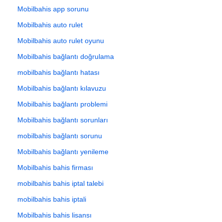
Mobilbahis app sorunu
Mobilbahis auto rulet
Mobilbahis auto rulet oyunu
Mobilbahis bağlantı doğrulama
mobilbahis bağlantı hatası
Mobilbahis bağlantı kılavuzu
Mobilbahis bağlantı problemi
Mobilbahis bağlantı sorunları
mobilbahis bağlantı sorunu
Mobilbahis bağlantı yenileme
Mobilbahis bahis firması
mobilbahis bahis iptal talebi
mobilbahis bahis iptali
Mobilbahis bahis lisansı