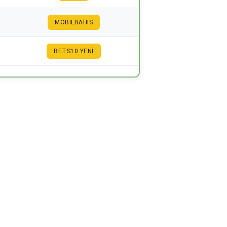
MOBILBAHIS
BETS10 YENI