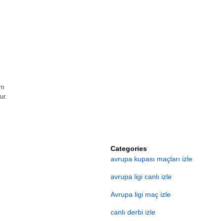
üm
ur.
Categories
avrupa kupası maçları izle
avrupa ligi canlı izle
Avrupa ligi maç izle
canlı derbi izle