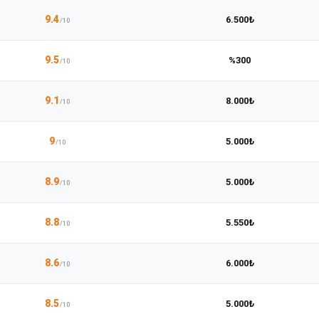
9.4
6.500₺
/10
9.5
%300
/10
9.1
8.000₺
/10
9
5.000₺
/10
8.9
5.000₺
/10
8.8
5.550₺
/10
8.6
6.000₺
/10
8.5
5.000₺
/10