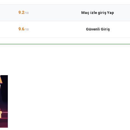
9.2
Maç izle giriş Yap
/10
9.6
Güvenli Giriş
/10