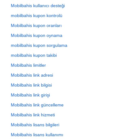
Mobilbahis kullanıcı desteği
mobilbahis kupon kontrolü
Mobilbahis kupon oranları
Mobilbahis kupon oynama
mobilbahis kupon sorgulama
mobilbahis kupon takibi
Mobilbahis limitler
Mobilbahis link adresi
Mobilbahis link bilgisi
Mobilbahis link girişi
Mobilbahis link güncelleme
Mobilbahis link hizmeti
Mobilbahis lisans bilgileri
Mobilbahis lisans kullanımı