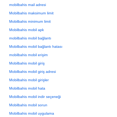
mobilbahis mail adresi
Mobilbahis maksimum limit
Mobilbahis minimum limit
Mobilbahis mobil apk
mobilbahis mobil bağlantı
Mobilbahis mobil bağlantı hatası
mobilbahis mobil erişim
Mobilbahis mobil giriş
Mobilbahis mobil giriş adresi
Mobilbahis mobil girişler
Mobilbahis mobil hata
Mobilbahis mobil indir seçeneği
Mobilbahis mobil sorun
Mobilbahis mobil uygulama