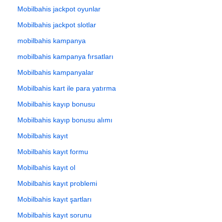
Mobilbahis jackpot oyunlar
Mobilbahis jackpot slotlar
mobilbahis kampanya
mobilbahis kampanya fırsatları
Mobilbahis kampanyalar
Mobilbahis kart ile para yatırma
Mobilbahis kayıp bonusu
Mobilbahis kayıp bonusu alımı
Mobilbahis kayıt
Mobilbahis kayıt formu
Mobilbahis kayıt ol
Mobilbahis kayıt problemi
Mobilbahis kayıt şartları
Mobilbahis kayıt sorunu