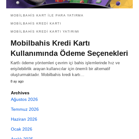
MOBILBAHIS KART ILE PARA YATIRMA
MOBILBAHIS KREDI KARTI
MOBILBAHIS KREDI KARTI YATIRIMI
Mobilbahis Kredi Kartı
Kullanımında Ödeme Seçenekleri
Kartlı ödeme yöntemleri çevrim içi bahis işlemlerinde hız ve
erişilebilirlik arayan kullanıcılar için önemli bir alternatif
oluşturmaktadır. Mobilbahis kredi kartı…
8 ay ago
Archives
Ağustos 2026
Temmuz 2026
Haziran 2026
Ocak 2026
Aralık 2025