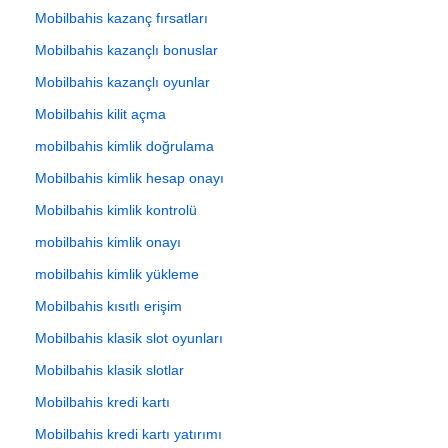
Mobilbahis kazanç fırsatları
Mobilbahis kazançlı bonuslar
Mobilbahis kazançlı oyunlar
Mobilbahis kilit açma
mobilbahis kimlik doğrulama
Mobilbahis kimlik hesap onayı
Mobilbahis kimlik kontrolü
mobilbahis kimlik onayı
mobilbahis kimlik yükleme
Mobilbahis kısıtlı erişim
Mobilbahis klasik slot oyunları
Mobilbahis klasik slotlar
Mobilbahis kredi kartı
Mobilbahis kredi kartı yatırımı