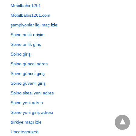
Mobilbahis1201
Mobilbahis1201.com
şampiyonlar ligi maç izle
Spino anlık erişim
Spino anlık giriş
Spino giriş
Spino güncel adres
Spino güncel giriş
Spino güvenli giriş
Spino sitesi yeni adres
Spino yeni adres
Spino yeni giriş adresi
türkiye maçı izle
Uncategorized