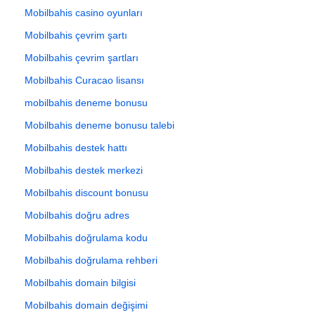
Mobilbahis casino oyunları
Mobilbahis çevrim şartı
Mobilbahis çevrim şartları
Mobilbahis Curacao lisansı
mobilbahis deneme bonusu
Mobilbahis deneme bonusu talebi
Mobilbahis destek hattı
Mobilbahis destek merkezi
Mobilbahis discount bonusu
Mobilbahis doğru adres
Mobilbahis doğrulama kodu
Mobilbahis doğrulama rehberi
Mobilbahis domain bilgisi
Mobilbahis domain değişimi