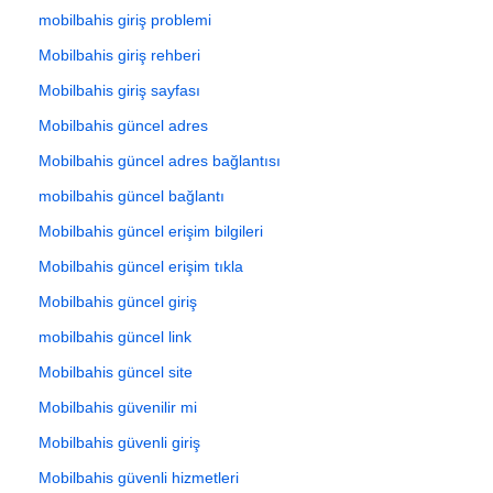
mobilbahis giriş problemi
Mobilbahis giriş rehberi
Mobilbahis giriş sayfası
Mobilbahis güncel adres
Mobilbahis güncel adres bağlantısı
mobilbahis güncel bağlantı
Mobilbahis güncel erişim bilgileri
Mobilbahis güncel erişim tıkla
Mobilbahis güncel giriş
mobilbahis güncel link
Mobilbahis güncel site
Mobilbahis güvenilir mi
Mobilbahis güvenli giriş
Mobilbahis güvenli hizmetleri