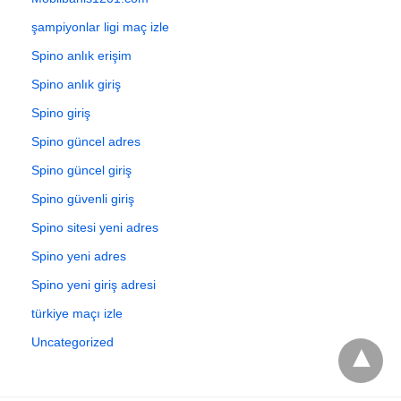
şampiyonlar ligi maç izle
Spino anlık erişim
Spino anlık giriş
Spino giriş
Spino güncel adres
Spino güncel giriş
Spino güvenli giriş
Spino sitesi yeni adres
Spino yeni adres
Spino yeni giriş adresi
türkiye maçı izle
Uncategorized