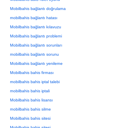
Mobilbahis bağlantı doğrulama
mobilbahis bağlantı hatası
Mobilbahis bağlantı kılavuzu
Mobilbahis bağlantı problemi
Mobilbahis bağlantı sorunları
mobilbahis bağlantı sorunu
Mobilbahis bağlantı yenileme
Mobilbahis bahis firması
mobilbahis bahis iptal talebi
mobilbahis bahis iptali
Mobilbahis bahis lisansı
mobilbahis bahis silme
Mobilbahis bahis sitesi
Mobilbahis bahis sitesi