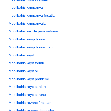
mobilbahis kampanya
mobilbahis kampanya fırsatları
Mobilbahis kampanyalar
Mobilbahis kart ile para yatırma
Mobilbahis kayıp bonusu
Mobilbahis kayıp bonusu alımı
Mobilbahis kayıt
Mobilbahis kayıt formu
Mobilbahis kayıt ol
Mobilbahis kayıt problemi
Mobilbahis kayıt şartları
Mobilbahis kayıt sorunu
Mobilbahis kazanç fırsatları
Mobilbahis kazançlı bonuslar