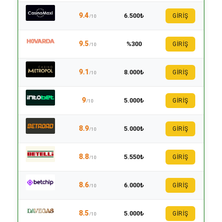
9.4
6.500₺
GİRİŞ
/10
9.5
%300
GİRİŞ
/10
9.1
8.000₺
GİRİŞ
/10
9
5.000₺
GİRİŞ
/10
8.9
5.000₺
GİRİŞ
/10
8.8
5.550₺
GİRİŞ
/10
8.6
6.000₺
GİRİŞ
/10
8.5
5.000₺
GİRİŞ
/10