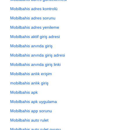
Mobilbahis adres kontrolü
Mobilbahis adres sorunu
Mobilbahis adres yenileme
Mobilbahis aktif giriş adresi
Mobilbahis anında giriş
Mobilbahis anında giriş adresi
Mobilbahis anında giriş linki
Mobilbahis anlık erişim
mobilbahis anlık giriş
Mobilbahis apk
Mobilbahis apk uygulama
Mobilbahis app sorunu
Mobilbahis auto rulet
Mobilbahis auto rulet oyunu