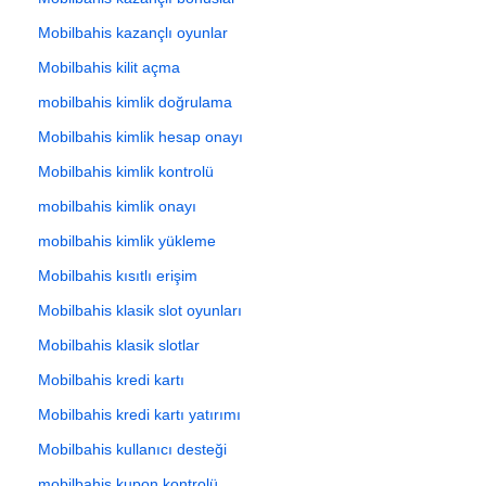
Mobilbahis kazançlı oyunlar
Mobilbahis kilit açma
mobilbahis kimlik doğrulama
Mobilbahis kimlik hesap onayı
Mobilbahis kimlik kontrolü
mobilbahis kimlik onayı
mobilbahis kimlik yükleme
Mobilbahis kısıtlı erişim
Mobilbahis klasik slot oyunları
Mobilbahis klasik slotlar
Mobilbahis kredi kartı
Mobilbahis kredi kartı yatırımı
Mobilbahis kullanıcı desteği
mobilbahis kupon kontrolü