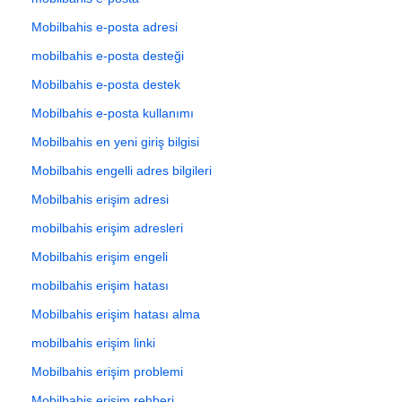
Mobilbahis e-posta adresi
mobilbahis e-posta desteği
Mobilbahis e-posta destek
Mobilbahis e-posta kullanımı
Mobilbahis en yeni giriş bilgisi
Mobilbahis engelli adres bilgileri
Mobilbahis erişim adresi
mobilbahis erişim adresleri
Mobilbahis erişim engeli
mobilbahis erişim hatası
Mobilbahis erişim hatası alma
mobilbahis erişim linki
Mobilbahis erişim problemi
Mobilbahis erişim rehberi