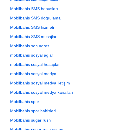
Mobilbahis SMS bonusları
Mobilbahis SMS doğrulama
Mobilbahis SMS hizmeti
Mobilbahis SMS mesajlar
Mobilbahis son adres
mobilbahis sosyal ağlar
mobilbahis sosyal hesaplar
mobilbahis sosyal medya
Mobilbahis sosyal medya iletişim
Mobilbahis sosyal medya kanalları
Mobilbahis spor
Mobilbahis spor bahisleri
Mobilbahis sugar rush
Mobilbahis sugar rush oyunu