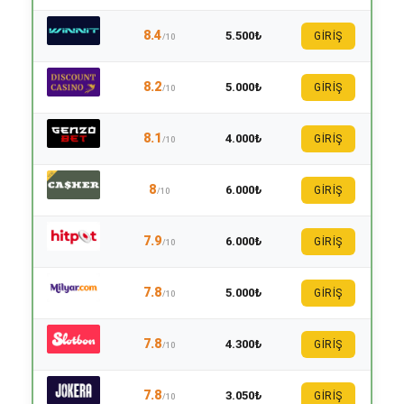
8.4
5.500₺
GİRİŞ
/10
8.2
5.000₺
GİRİŞ
/10
8.1
4.000₺
GİRİŞ
/10
8
6.000₺
GİRİŞ
/10
7.9
6.000₺
GİRİŞ
/10
7.8
5.000₺
GİRİŞ
/10
7.8
4.300₺
GİRİŞ
/10
7.8
3.050₺
GİRİŞ
/10