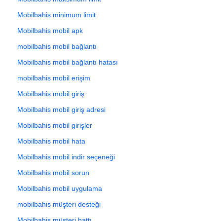
Mobilbahis minimum limit
Mobilbahis mobil apk
mobilbahis mobil bağlantı
Mobilbahis mobil bağlantı hatası
mobilbahis mobil erişim
Mobilbahis mobil giriş
Mobilbahis mobil giriş adresi
Mobilbahis mobil girişler
Mobilbahis mobil hata
Mobilbahis mobil indir seçeneği
Mobilbahis mobil sorun
Mobilbahis mobil uygulama
mobilbahis müşteri desteği
Mobilbahis müşteri hattı