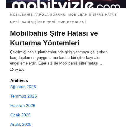
MOBILBAHIS PAROLA SORUNU
MOBILBAHIS ŞIFRE HATASI
MOBILBAHIS ŞIFRE YENILEME PROBLEMI
Mobilbahis Şifre Hatası ve
Kurtarma Yöntemleri
Çevrimiçi bahis platformlarında giriş yapmaya çalışırken
karşılaşılan en yaygın sorunlardan biri şifre kaynaklı
engellemelerdir. Eğer siz de Mobilbahis şifre hatası…
10 ay ago
Archives
Ağustos 2026
Temmuz 2026
Haziran 2026
Ocak 2026
Aralık 2025