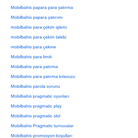
Mobilbahis papara para yatırma
Mobilbahis papara yatırımı
mobilbahis para çekim işlemi
mobilbahis para çekim talebi
mobilbahis para çekme
Mobilbahis para limiti
Mobilbahis para yatırma
Mobilbahis para yatırma kılavuzu
Mobilbahis parola sorunu
Mobilbahis pragmatic oyunları
Mobilbahis pragmatic play
Mobilbahis pragmatic slot
Mobilbahis Pragmatic turnuvalar
Mobilbahis promosyon koşulları