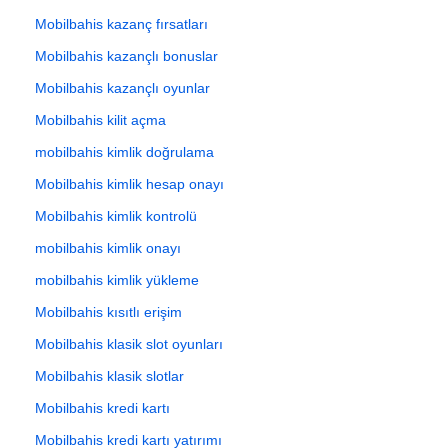
Mobilbahis kazanç fırsatları
Mobilbahis kazançlı bonuslar
Mobilbahis kazançlı oyunlar
Mobilbahis kilit açma
mobilbahis kimlik doğrulama
Mobilbahis kimlik hesap onayı
Mobilbahis kimlik kontrolü
mobilbahis kimlik onayı
mobilbahis kimlik yükleme
Mobilbahis kısıtlı erişim
Mobilbahis klasik slot oyunları
Mobilbahis klasik slotlar
Mobilbahis kredi kartı
Mobilbahis kredi kartı yatırımı