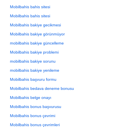
Mobilbahis bahis sitesi
Mobilbahis bahis sitesi
Mobilbahis bakiye gecikmesi
Mobilbahis bakiye görünmüyor
mobilbahis bakiye güncelleme
Mobilbahis bakiye problemi
mobilbahis bakiye sorunu
mobilbahis bakiye yenileme
Mobilbahis başvuru formu
Mobilbahis bedava deneme bonusu
Mobilbahis belge onayı
Mobilbahis bonus başvurusu
Mobilbahis bonus çevrimi
Mobilbahis bonus çevrimleri