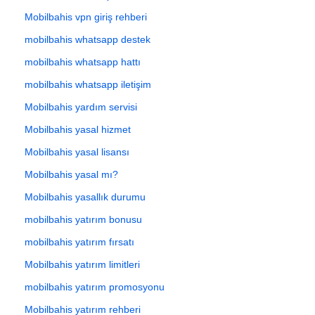
Mobilbahis vpn giriş rehberi
mobilbahis whatsapp destek
mobilbahis whatsapp hattı
mobilbahis whatsapp iletişim
Mobilbahis yardım servisi
Mobilbahis yasal hizmet
Mobilbahis yasal lisansı
Mobilbahis yasal mı?
Mobilbahis yasallık durumu
mobilbahis yatırım bonusu
mobilbahis yatırım fırsatı
Mobilbahis yatırım limitleri
mobilbahis yatırım promosyonu
Mobilbahis yatırım rehberi