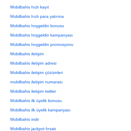
Mobilbahis hızlı kayıt
Mobilbahis hızlı para yatırma
Mobilbahis hoşgeldin bonusu
Mobilbahis hoşgeldin kampanyası
Mobilbahis hoşgeldin promosyonu
Mobilbahis iletişim
Mobilbahis iletişim adresi
Mobilbahis iletişim çözümleri
mobilbahis iletişim numarası
Mobilbahis iletişim twitter
Mobilbahis ilk üyelik bonusu
Mobilbahis ilk üyelik kampanyası
Mobilbahis indir
Mobilbahis jackpot fırsatı