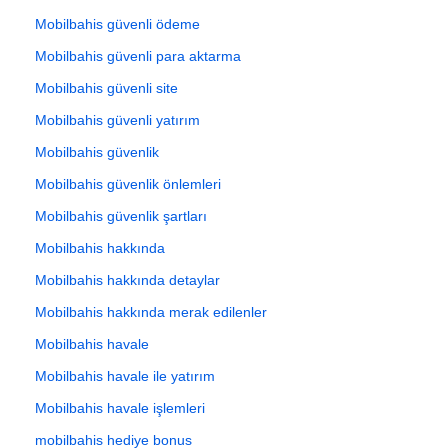
Mobilbahis güvenli ödeme
Mobilbahis güvenli para aktarma
Mobilbahis güvenli site
Mobilbahis güvenli yatırım
Mobilbahis güvenlik
Mobilbahis güvenlik önlemleri
Mobilbahis güvenlik şartları
Mobilbahis hakkında
Mobilbahis hakkında detaylar
Mobilbahis hakkında merak edilenler
Mobilbahis havale
Mobilbahis havale ile yatırım
Mobilbahis havale işlemleri
mobilbahis hediye bonus