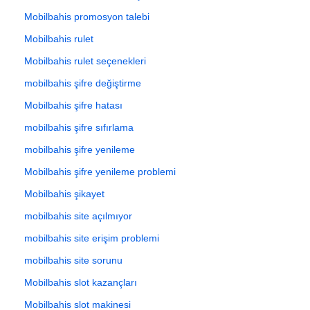
Mobilbahis promosyon talebi
Mobilbahis rulet
Mobilbahis rulet seçenekleri
mobilbahis şifre değiştirme
Mobilbahis şifre hatası
mobilbahis şifre sıfırlama
mobilbahis şifre yenileme
Mobilbahis şifre yenileme problemi
Mobilbahis şikayet
mobilbahis site açılmıyor
mobilbahis site erişim problemi
mobilbahis site sorunu
Mobilbahis slot kazançları
Mobilbahis slot makinesi