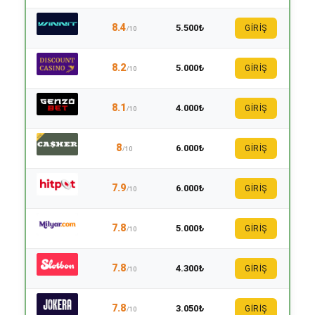
8.4
5.500₺
GİRİŞ
/10
8.2
5.000₺
GİRİŞ
/10
8.1
4.000₺
GİRİŞ
/10
8
6.000₺
GİRİŞ
/10
7.9
6.000₺
GİRİŞ
/10
7.8
5.000₺
GİRİŞ
/10
7.8
4.300₺
GİRİŞ
/10
7.8
3.050₺
GİRİŞ
/10