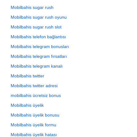
Mobilbahis sugar rush
Mobilbahis sugar rush oyunu
Mobilbahis sugar rush slot
Mobilbahis telefon bağlantısı
Mobilbahis telegram bonusları
Mobilbahis telegram fırsatları
Mobilbahis telegram kanalı
Mobilbahis twitter
Mobilbahis twitter adresi
mobilbahis ücretsiz bonus
Mobilbahis üyelik
Mobilbahis üyelik bonusu
Mobilbahis üyelik formu
Mobilbahis üyelik hatası