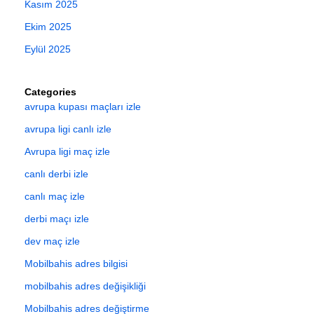
Kasım 2025
Ekim 2025
Eylül 2025
Categories
avrupa kupası maçları izle
avrupa ligi canlı izle
Avrupa ligi maç izle
canlı derbi izle
canlı maç izle
derbi maçı izle
dev maç izle
Mobilbahis adres bilgisi
mobilbahis adres değişikliği
Mobilbahis adres değiştirme