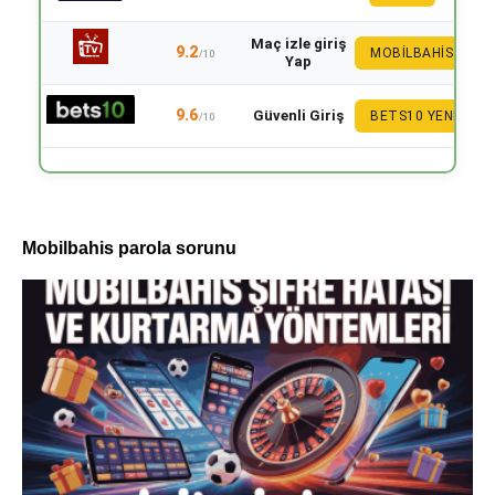
Maç izle giriş
9.2
MOBILBAHIS
/10
Yap
9.6
Güvenli Giriş
BETS10 YENI
/10
Mobilbahis parola sorunu