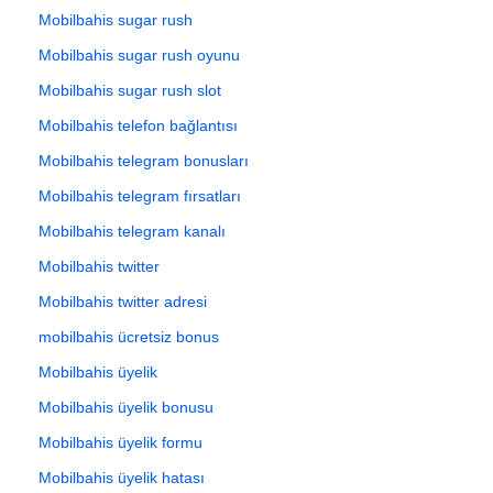
Mobilbahis sugar rush
Mobilbahis sugar rush oyunu
Mobilbahis sugar rush slot
Mobilbahis telefon bağlantısı
Mobilbahis telegram bonusları
Mobilbahis telegram fırsatları
Mobilbahis telegram kanalı
Mobilbahis twitter
Mobilbahis twitter adresi
mobilbahis ücretsiz bonus
Mobilbahis üyelik
Mobilbahis üyelik bonusu
Mobilbahis üyelik formu
Mobilbahis üyelik hatası