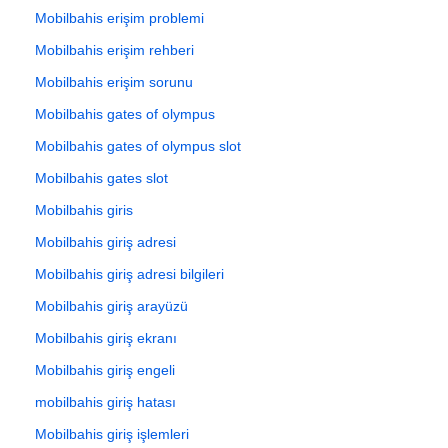
Mobilbahis erişim problemi
Mobilbahis erişim rehberi
Mobilbahis erişim sorunu
Mobilbahis gates of olympus
Mobilbahis gates of olympus slot
Mobilbahis gates slot
Mobilbahis giris
Mobilbahis giriş adresi
Mobilbahis giriş adresi bilgileri
Mobilbahis giriş arayüzü
Mobilbahis giriş ekranı
Mobilbahis giriş engeli
mobilbahis giriş hatası
Mobilbahis giriş işlemleri