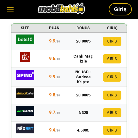
Giriş
SITE
PUAN
BONUS
GIRIŞ
9.9
20.000₺
GİRİŞ
/10
Canlı Maç
9.6
GİRİŞ
/10
İzle
2K USD -
9.9
Sadece
GİRİŞ
/10
Kripto
9.8
20.000₺
GİRİŞ
/10
9.7
%325
GİRİŞ
/10
9.4
4.500₺
GİRİŞ
/10