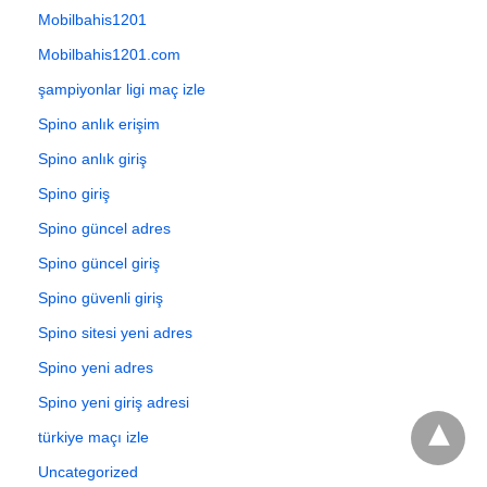
Mobilbahis1201
Mobilbahis1201.com
şampiyonlar ligi maç izle
Spino anlık erişim
Spino anlık giriş
Spino giriş
Spino güncel adres
Spino güncel giriş
Spino güvenli giriş
Spino sitesi yeni adres
Spino yeni adres
Spino yeni giriş adresi
türkiye maçı izle
Uncategorized