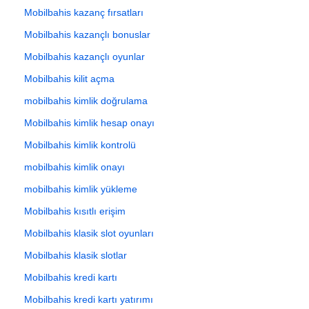
Mobilbahis kazanç fırsatları
Mobilbahis kazançlı bonuslar
Mobilbahis kazançlı oyunlar
Mobilbahis kilit açma
mobilbahis kimlik doğrulama
Mobilbahis kimlik hesap onayı
Mobilbahis kimlik kontrolü
mobilbahis kimlik onayı
mobilbahis kimlik yükleme
Mobilbahis kısıtlı erişim
Mobilbahis klasik slot oyunları
Mobilbahis klasik slotlar
Mobilbahis kredi kartı
Mobilbahis kredi kartı yatırımı