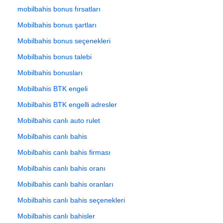
mobilbahis bonus fırsatları
Mobilbahis bonus şartları
Mobilbahis bonus seçenekleri
Mobilbahis bonus talebi
Mobilbahis bonusları
Mobilbahis BTK engeli
Mobilbahis BTK engelli adresler
Mobilbahis canlı auto rulet
Mobilbahis canlı bahis
Mobilbahis canlı bahis firması
Mobilbahis canlı bahis oranı
Mobilbahis canlı bahis oranları
Mobilbahis canlı bahis seçenekleri
Mobilbahis canlı bahisler