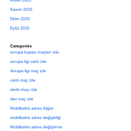
Kasım 2025
Ekim 2025
Eylül 2025
Categories
avrupa kupası maçları izle
avrupa ligi canlı izle
Avrupa ligi maç izle
canlı maç izle
derbi maçı izle
dev maç izle
Mobilbahis adres bilgisi
mobilbahis adres değişikliği
Mobilbahis adres değiştirme