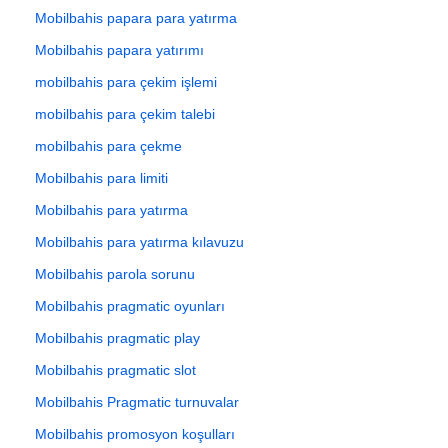
Mobilbahis papara para yatırma
Mobilbahis papara yatırımı
mobilbahis para çekim işlemi
mobilbahis para çekim talebi
mobilbahis para çekme
Mobilbahis para limiti
Mobilbahis para yatırma
Mobilbahis para yatırma kılavuzu
Mobilbahis parola sorunu
Mobilbahis pragmatic oyunları
Mobilbahis pragmatic play
Mobilbahis pragmatic slot
Mobilbahis Pragmatic turnuvalar
Mobilbahis promosyon koşulları