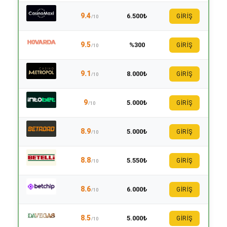
9.4
6.500₺
GİRİŞ
/10
9.5
%300
GİRİŞ
/10
9.1
8.000₺
GİRİŞ
/10
9
5.000₺
GİRİŞ
/10
8.9
5.000₺
GİRİŞ
/10
8.8
5.550₺
GİRİŞ
/10
8.6
6.000₺
GİRİŞ
/10
8.5
5.000₺
GİRİŞ
/10