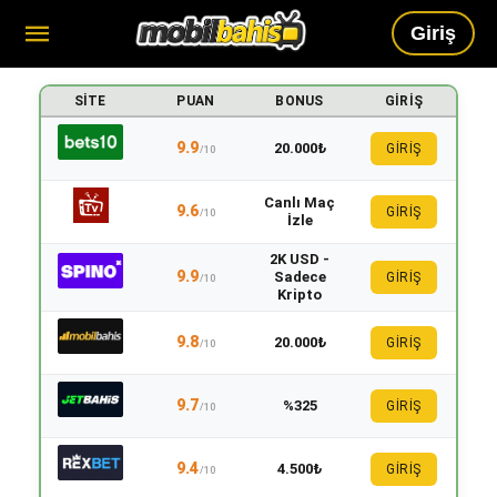
Giriş
SITE
PUAN
BONUS
GIRIŞ
9.9
20.000₺
GİRİŞ
/10
Canlı Maç
9.6
GİRİŞ
/10
İzle
2K USD -
9.9
Sadece
GİRİŞ
/10
Kripto
9.8
20.000₺
GİRİŞ
/10
9.7
%325
GİRİŞ
/10
9.4
4.500₺
GİRİŞ
/10