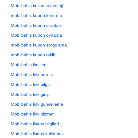
Mobilbahis kullanıcı desteği
mobilbahis kupon kontrolü
Mobilbahis kupon oranları
Mobilbahis kupon oynama
mobilbahis kupon sorgulama
mobilbahis kupon takibi
Mobilbahis limitler
Mobilbahis link adresi
Mobilbahis link bilgisi
Mobilbahis link girişi
Mobilbahis link güncelleme
Mobilbahis link hizmeti
Mobilbahis lisans bilgileri
Mobilbahis lisans kullanımı