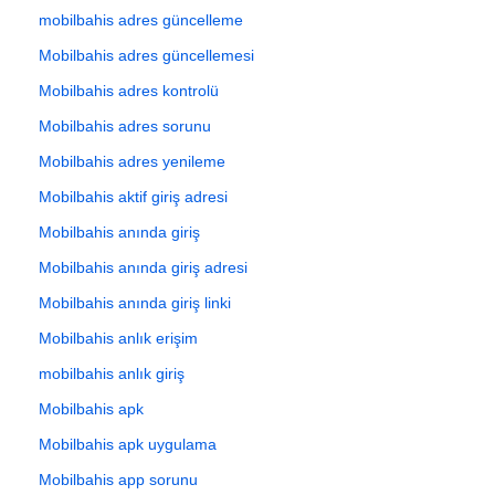
mobilbahis adres güncelleme
Mobilbahis adres güncellemesi
Mobilbahis adres kontrolü
Mobilbahis adres sorunu
Mobilbahis adres yenileme
Mobilbahis aktif giriş adresi
Mobilbahis anında giriş
Mobilbahis anında giriş adresi
Mobilbahis anında giriş linki
Mobilbahis anlık erişim
mobilbahis anlık giriş
Mobilbahis apk
Mobilbahis apk uygulama
Mobilbahis app sorunu