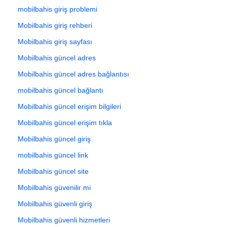
mobilbahis giriş problemi
Mobilbahis giriş rehberi
Mobilbahis giriş sayfası
Mobilbahis güncel adres
Mobilbahis güncel adres bağlantısı
mobilbahis güncel bağlantı
Mobilbahis güncel erişim bilgileri
Mobilbahis güncel erişim tıkla
Mobilbahis güncel giriş
mobilbahis güncel link
Mobilbahis güncel site
Mobilbahis güvenilir mi
Mobilbahis güvenli giriş
Mobilbahis güvenli hizmetleri