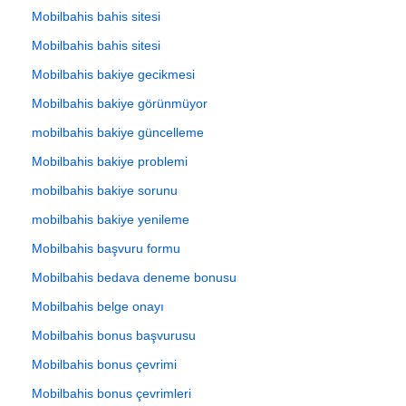
Mobilbahis bahis sitesi
Mobilbahis bahis sitesi
Mobilbahis bakiye gecikmesi
Mobilbahis bakiye görünmüyor
mobilbahis bakiye güncelleme
Mobilbahis bakiye problemi
mobilbahis bakiye sorunu
mobilbahis bakiye yenileme
Mobilbahis başvuru formu
Mobilbahis bedava deneme bonusu
Mobilbahis belge onayı
Mobilbahis bonus başvurusu
Mobilbahis bonus çevrimi
Mobilbahis bonus çevrimleri