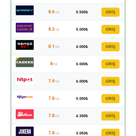
8.4
5.500₺
GİRİŞ
/10
8.2
5.000₺
GİRİŞ
/10
8.1
4.000₺
GİRİŞ
/10
8
6.000₺
GİRİŞ
/10
7.9
6.000₺
GİRİŞ
/10
7.8
5.000₺
GİRİŞ
/10
7.8
4.300₺
GİRİŞ
/10
7.8
3.050₺
GİRİŞ
/10