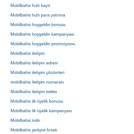
Mobilbahis hızlı kayıt
Mobilbahis hızlı para yatırma
Mobilbahis hoşgeldin bonusu
Mobilbahis hoşgeldin kampanyası
Mobilbahis hoşgeldin promosyonu
Mobilbahis iletişim
Mobilbahis iletişim adresi
Mobilbahis iletişim çözümleri
mobilbahis iletişim numarası
Mobilbahis iletişim twitter
Mobilbahis ilk üyelik bonusu
Mobilbahis ilk üyelik kampanyası
Mobilbahis indir
Mobilbahis jackpot fırsatı