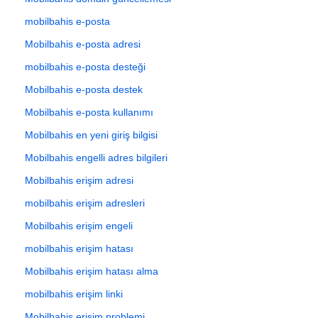
mobilbahis e-posta
Mobilbahis e-posta adresi
mobilbahis e-posta desteği
Mobilbahis e-posta destek
Mobilbahis e-posta kullanımı
Mobilbahis en yeni giriş bilgisi
Mobilbahis engelli adres bilgileri
Mobilbahis erişim adresi
mobilbahis erişim adresleri
Mobilbahis erişim engeli
mobilbahis erişim hatası
Mobilbahis erişim hatası alma
mobilbahis erişim linki
Mobilbahis erişim problemi