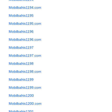
Mobilbahis1194.com
Mobilbahis1195
Mobilbahis1195.com
Mobilbahis1196
Mobilbahis1196.com
Mobilbahis1197
Mobilbahis1197.com
Mobilbahis1198
Mobilbahis1198.com
Mobilbahis1199
Mobilbahis1199.com
Mobilbahis1200
Mobilbahis1200.com
Mobilbahis1201