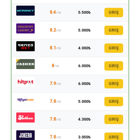
8.4
5.500₺
GİRİŞ
/10
8.2
5.000₺
GİRİŞ
/10
8.1
4.000₺
GİRİŞ
/10
8
6.000₺
GİRİŞ
/10
7.9
6.000₺
GİRİŞ
/10
7.8
5.000₺
GİRİŞ
/10
7.8
4.300₺
GİRİŞ
/10
7.8
3.050₺
GİRİŞ
/10