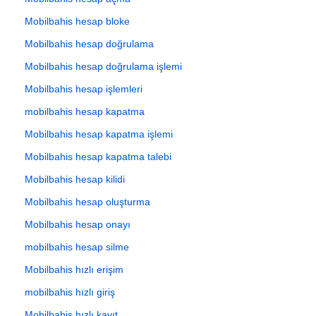
Mobilbahis hesap bloke
Mobilbahis hesap doğrulama
Mobilbahis hesap doğrulama işlemi
Mobilbahis hesap işlemleri
mobilbahis hesap kapatma
Mobilbahis hesap kapatma işlemi
Mobilbahis hesap kapatma talebi
Mobilbahis hesap kilidi
Mobilbahis hesap oluşturma
Mobilbahis hesap onayı
mobilbahis hesap silme
Mobilbahis hızlı erişim
mobilbahis hızlı giriş
Mobilbahis hızlı kayıt