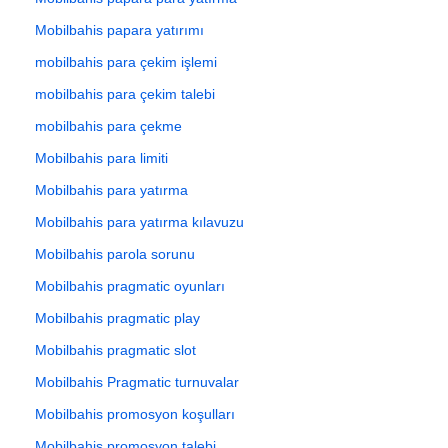
Mobilbahis papara yatırımı
mobilbahis para çekim işlemi
mobilbahis para çekim talebi
mobilbahis para çekme
Mobilbahis para limiti
Mobilbahis para yatırma
Mobilbahis para yatırma kılavuzu
Mobilbahis parola sorunu
Mobilbahis pragmatic oyunları
Mobilbahis pragmatic play
Mobilbahis pragmatic slot
Mobilbahis Pragmatic turnuvalar
Mobilbahis promosyon koşulları
Mobilbahis promosyon talebi