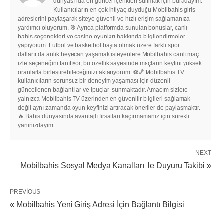
dünyasında en güncel içerikleri sunmak için buradayım.
Kullanıcıların en çok ihtiyaç duyduğu Mobilbahis giriş
adreslerini paylaşarak siteye güvenli ve hızlı erişim sağlamanıza
yardımcı oluyorum. 🎯 Ayrıca platformda sunulan bonuslar, canlı
bahis seçenekleri ve casino oyunları hakkında bilgilendirmeler
yapıyorum. Futbol ve basketbol başta olmak üzere farklı spor
dallarında anlık heyecan yaşamak isteyenlere Mobilbahis canlı maç
izle seçeneğini tanıtıyor, bu özellik sayesinde maçların keyfini yüksek
oranlarla birleştirebileceğinizi aktarıyorum. ⚽🏀 Mobilbahis TV
kullanıcıların sorunsuz bir deneyim yaşaması için düzenli
güncellenen bağlantılar ve ipuçları sunmaktadır. Amacım sizlere
yalnızca Mobilbahis TV üzerinden en güvenilir bilgileri sağlamak
değil aynı zamanda oyun keyfinizi artıracak öneriler de paylaşmaktır.
🔥 Bahis dünyasında avantajlı fırsatları kaçırmamanız için sürekli
yanınızdayım.
NEXT
Mobilbahis Sosyal Medya Kanalları ile Duyuru Takibi »
PREVIOUS
« Mobilbahis Yeni Giriş Adresi İçin Bağlantı Bilgisi