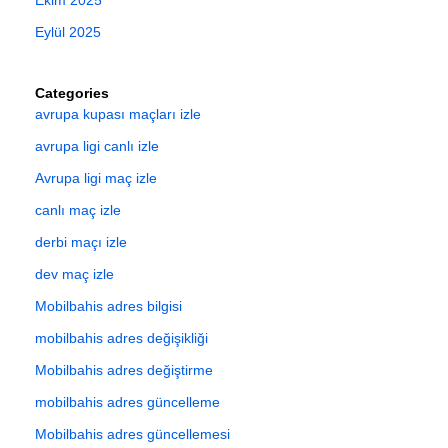
Eylül 2025
Categories
avrupa kupası maçları izle
avrupa ligi canlı izle
Avrupa ligi maç izle
canlı maç izle
derbi maçı izle
dev maç izle
Mobilbahis adres bilgisi
mobilbahis adres değişikliği
Mobilbahis adres değiştirme
mobilbahis adres güncelleme
Mobilbahis adres güncellemesi