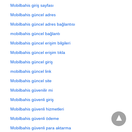
Mobilbahis giriş sayfası
Mobilbahis güncel adres
Mobilbahis güncel adres bağlantısı
mobilbahis güncel bağlantı
Mobilbahis güncel erişim bilgileri
Mobilbahis güncel erişim tıkla
Mobilbahis güncel giriş
mobilbahis güncel link
Mobilbahis güncel site
Mobilbahis güvenilir mi
Mobilbahis güvenli giriş
Mobilbahis güvenli hizmetleri
Mobilbahis güvenli ödeme
Mobilbahis güvenli para aktarma