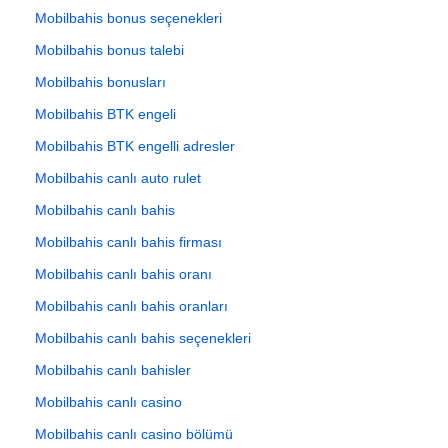
Mobilbahis bonus seçenekleri
Mobilbahis bonus talebi
Mobilbahis bonusları
Mobilbahis BTK engeli
Mobilbahis BTK engelli adresler
Mobilbahis canlı auto rulet
Mobilbahis canlı bahis
Mobilbahis canlı bahis firması
Mobilbahis canlı bahis oranı
Mobilbahis canlı bahis oranları
Mobilbahis canlı bahis seçenekleri
Mobilbahis canlı bahisler
Mobilbahis canlı casino
Mobilbahis canlı casino bölümü