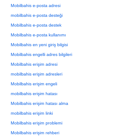
Mobilbahis e-posta adresi
mobilbahis e-posta desteği
Mobilbahis e-posta destek
Mobilbahis e-posta kullanımı
Mobilbahis en yeni giriş bilgisi
Mobilbahis engelli adres bilgileri
Mobilbahis erişim adresi
mobilbahis erişim adresleri
Mobilbahis erişim engeli
mobilbahis erişim hatası
Mobilbahis erişim hatası alma
mobilbahis erişim linki
Mobilbahis erişim problemi
Mobilbahis erişim rehberi