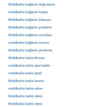
Mobilbahis bağlantı doğrulama
mobilbahis bağlantı hatası
Mobilbahis bağlantı kılavuzu
Mobilbahis bağlantı problemi
Mobilbahis bağlantı sorunları
mobilbahis bağlantı sorunu
Mobilbahis bağlantı yenileme
Mobilbahis bahis firması
mobilbahis bahis iptal talebi
mobilbahis bahis iptali
Mobilbahis bahis lisansı
mobilbahis bahis silme
Mobilbahis bahis sitesi
Mobilbahis bahis sitesi