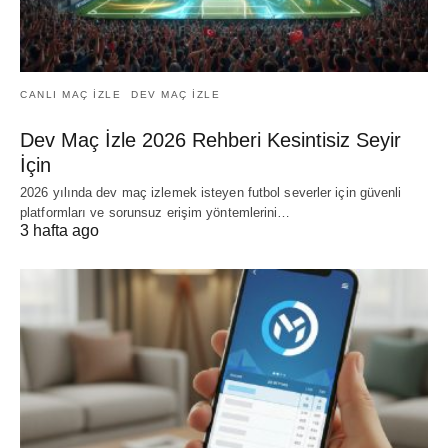
CANLI MAÇ IZLE
DEV MAÇ IZLE
Dev Maç İzle 2026 Rehberi Kesintisiz Seyir
İçin
2026 yılında dev maç izlemek isteyen futbol severler için güvenli
platformları ve sorunsuz erişim yöntemlerini…
3 hafta ago