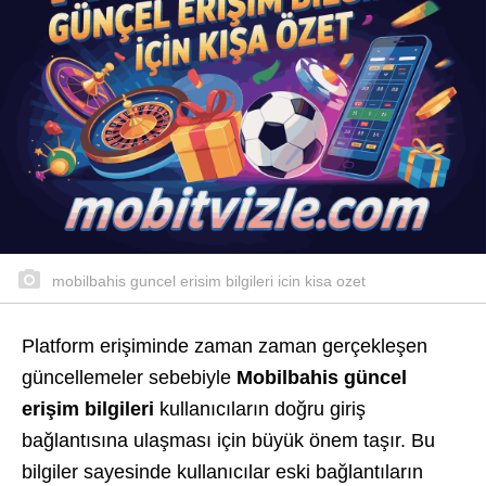
mobilbahis guncel erisim bilgileri icin kisa ozet
Platform erişiminde zaman zaman gerçekleşen
güncellemeler sebebiyle
Mobilbahis güncel
erişim bilgileri
kullanıcıların doğru giriş
bağlantısına ulaşması için büyük önem taşır. Bu
bilgiler sayesinde kullanıcılar eski bağlantıların