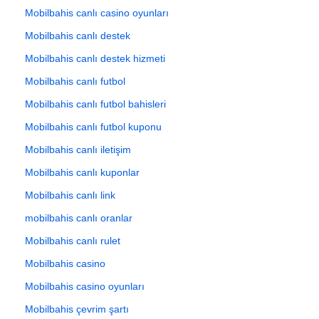
Mobilbahis canlı casino oyunları
Mobilbahis canlı destek
Mobilbahis canlı destek hizmeti
Mobilbahis canlı futbol
Mobilbahis canlı futbol bahisleri
Mobilbahis canlı futbol kuponu
Mobilbahis canlı iletişim
Mobilbahis canlı kuponlar
Mobilbahis canlı link
mobilbahis canlı oranlar
Mobilbahis canlı rulet
Mobilbahis casino
Mobilbahis casino oyunları
Mobilbahis çevrim şartı