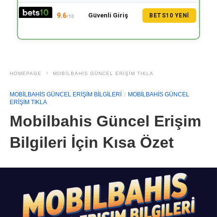
9.6
Güvenli Giriş
BETS10 YENI
/10
HOMEPAGE
MOBILBAHIS GÜNCEL ERIŞIM TIKLA
MOBILBAHIS GÜNCEL ERIŞIM BILGILERI
MOBILBAHIS GÜNCEL
ERIŞIM TIKLA
Mobilbahis Güncel Erişim
Bilgileri İçin Kısa Özet