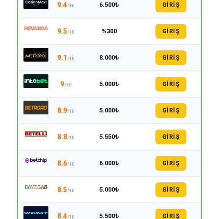
9.4
6.500₺
GİRİŞ
/10
9.5
%300
GİRİŞ
/10
9.1
8.000₺
GİRİŞ
/10
9
5.000₺
GİRİŞ
/10
8.9
5.000₺
GİRİŞ
/10
8.8
5.550₺
GİRİŞ
/10
8.6
6.000₺
GİRİŞ
/10
8.5
5.000₺
GİRİŞ
/10
8.4
5.500₺
GİRİŞ
/10