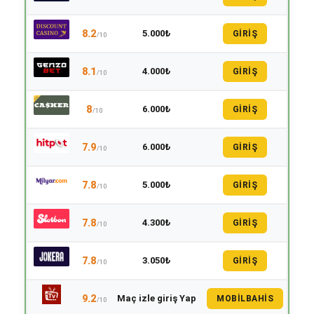
8.2
5.000₺
GİRİŞ
/10
8.1
4.000₺
GİRİŞ
/10
8
6.000₺
GİRİŞ
/10
7.9
6.000₺
GİRİŞ
/10
7.8
5.000₺
GİRİŞ
/10
7.8
4.300₺
GİRİŞ
/10
7.8
3.050₺
GİRİŞ
/10
9.2
Maç izle giriş Yap
MOBILBAHIS
/10