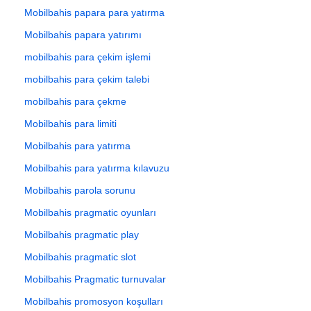
Mobilbahis papara para yatırma
Mobilbahis papara yatırımı
mobilbahis para çekim işlemi
mobilbahis para çekim talebi
mobilbahis para çekme
Mobilbahis para limiti
Mobilbahis para yatırma
Mobilbahis para yatırma kılavuzu
Mobilbahis parola sorunu
Mobilbahis pragmatic oyunları
Mobilbahis pragmatic play
Mobilbahis pragmatic slot
Mobilbahis Pragmatic turnuvalar
Mobilbahis promosyon koşulları