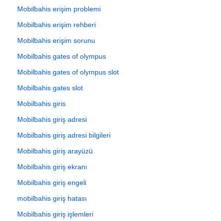
Mobilbahis erişim problemi
Mobilbahis erişim rehberi
Mobilbahis erişim sorunu
Mobilbahis gates of olympus
Mobilbahis gates of olympus slot
Mobilbahis gates slot
Mobilbahis giris
Mobilbahis giriş adresi
Mobilbahis giriş adresi bilgileri
Mobilbahis giriş arayüzü
Mobilbahis giriş ekranı
Mobilbahis giriş engeli
mobilbahis giriş hatası
Mobilbahis giriş işlemleri