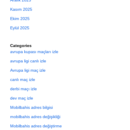
Kasım 2025
Ekim 2025
Eylül 2025
Categories
avrupa kupası maçları izle
avrupa ligi canlı izle
Avrupa ligi maç izle
canlı maç izle
derbi maçı izle
dev maç izle
Mobilbahis adres bilgisi
mobilbahis adres değişikliği
Mobilbahis adres değiştirme