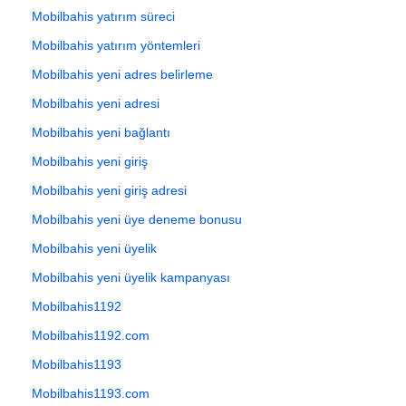
Mobilbahis yatırım süreci
Mobilbahis yatırım yöntemleri
Mobilbahis yeni adres belirleme
Mobilbahis yeni adresi
Mobilbahis yeni bağlantı
Mobilbahis yeni giriş
Mobilbahis yeni giriş adresi
Mobilbahis yeni üye deneme bonusu
Mobilbahis yeni üyelik
Mobilbahis yeni üyelik kampanyası
Mobilbahis1192
Mobilbahis1192.com
Mobilbahis1193
Mobilbahis1193.com