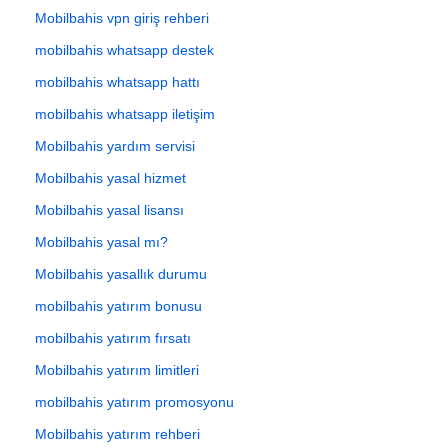
Mobilbahis vpn giriş rehberi
mobilbahis whatsapp destek
mobilbahis whatsapp hattı
mobilbahis whatsapp iletişim
Mobilbahis yardım servisi
Mobilbahis yasal hizmet
Mobilbahis yasal lisansı
Mobilbahis yasal mı?
Mobilbahis yasallık durumu
mobilbahis yatırım bonusu
mobilbahis yatırım fırsatı
Mobilbahis yatırım limitleri
mobilbahis yatırım promosyonu
Mobilbahis yatırım rehberi