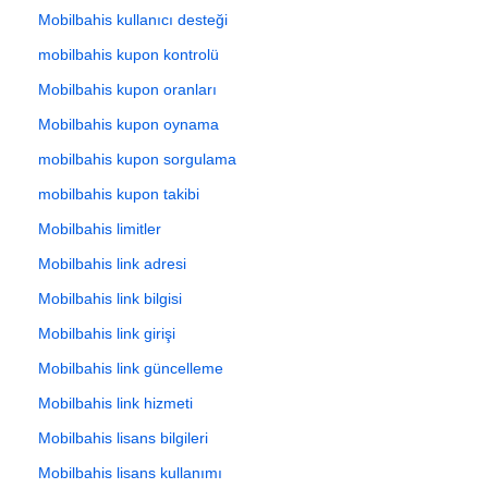
Mobilbahis kullanıcı desteği
mobilbahis kupon kontrolü
Mobilbahis kupon oranları
Mobilbahis kupon oynama
mobilbahis kupon sorgulama
mobilbahis kupon takibi
Mobilbahis limitler
Mobilbahis link adresi
Mobilbahis link bilgisi
Mobilbahis link girişi
Mobilbahis link güncelleme
Mobilbahis link hizmeti
Mobilbahis lisans bilgileri
Mobilbahis lisans kullanımı