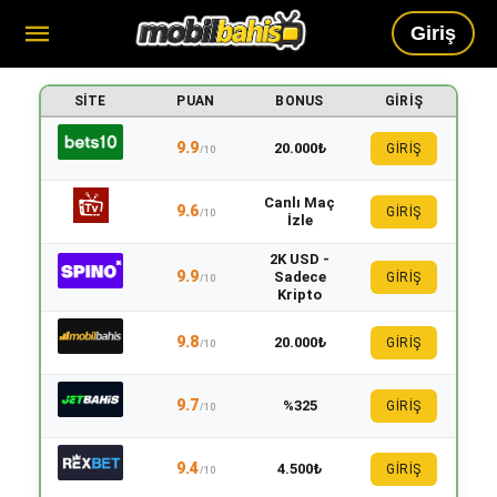
Giriş
SITE
PUAN
BONUS
GIRIŞ
9.9
20.000₺
GİRİŞ
/10
Canlı Maç
9.6
GİRİŞ
/10
İzle
2K USD -
9.9
Sadece
GİRİŞ
/10
Kripto
9.8
20.000₺
GİRİŞ
/10
9.7
%325
GİRİŞ
/10
9.4
4.500₺
GİRİŞ
/10