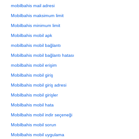
mobilbahis mail adresi
Mobilbahis maksimum limit
Mobilbahis minimum limit
Mobilbahis mobil apk
mobilbahis mobil bağlantı
Mobilbahis mobil bağlantı hatası
mobilbahis mobil erişim
Mobilbahis mobil giriş
Mobilbahis mobil giriş adresi
Mobilbahis mobil girişler
Mobilbahis mobil hata
Mobilbahis mobil indir seçeneği
Mobilbahis mobil sorun
Mobilbahis mobil uygulama