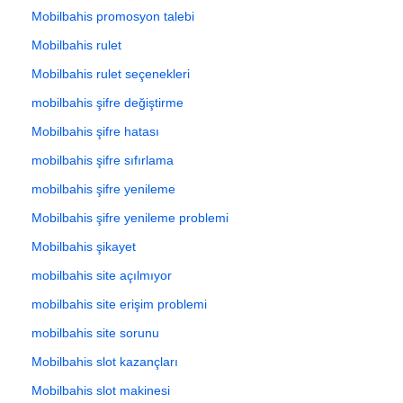
Mobilbahis promosyon talebi
Mobilbahis rulet
Mobilbahis rulet seçenekleri
mobilbahis şifre değiştirme
Mobilbahis şifre hatası
mobilbahis şifre sıfırlama
mobilbahis şifre yenileme
Mobilbahis şifre yenileme problemi
Mobilbahis şikayet
mobilbahis site açılmıyor
mobilbahis site erişim problemi
mobilbahis site sorunu
Mobilbahis slot kazançları
Mobilbahis slot makinesi