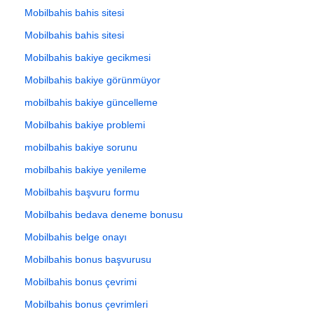
Mobilbahis bahis sitesi
Mobilbahis bahis sitesi
Mobilbahis bakiye gecikmesi
Mobilbahis bakiye görünmüyor
mobilbahis bakiye güncelleme
Mobilbahis bakiye problemi
mobilbahis bakiye sorunu
mobilbahis bakiye yenileme
Mobilbahis başvuru formu
Mobilbahis bedava deneme bonusu
Mobilbahis belge onayı
Mobilbahis bonus başvurusu
Mobilbahis bonus çevrimi
Mobilbahis bonus çevrimleri