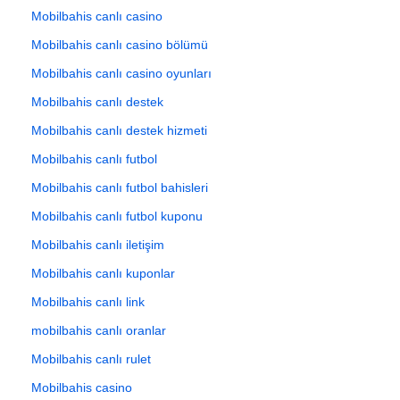
Mobilbahis canlı casino
Mobilbahis canlı casino bölümü
Mobilbahis canlı casino oyunları
Mobilbahis canlı destek
Mobilbahis canlı destek hizmeti
Mobilbahis canlı futbol
Mobilbahis canlı futbol bahisleri
Mobilbahis canlı futbol kuponu
Mobilbahis canlı iletişim
Mobilbahis canlı kuponlar
Mobilbahis canlı link
mobilbahis canlı oranlar
Mobilbahis canlı rulet
Mobilbahis casino