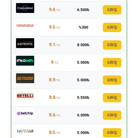
9.4
6.500₺
GİRİŞ
/10
9.5
%300
GİRİŞ
/10
9.1
8.000₺
GİRİŞ
/10
9
5.000₺
GİRİŞ
/10
8.9
5.000₺
GİRİŞ
/10
8.8
5.550₺
GİRİŞ
/10
8.6
6.000₺
GİRİŞ
/10
8.5
5.000₺
GİRİŞ
/10