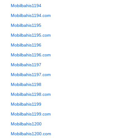
Mobilbahis1194
Mobilbahis1194.com
Mobilbahis1195
Mobilbahis1195.com
Mobilbahis1196
Mobilbahis1196.com
Mobilbahis1197
Mobilbahis1197.com
Mobilbahis1198
Mobilbahis1198.com
Mobilbahis1199
Mobilbahis1199.com
Mobilbahis1200
Mobilbahis1200.com