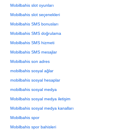
Mobilbahis slot oyunları
Mobilbahis slot seçenekleri
Mobilbahis SMS bonusları
Mobilbahis SMS doğrulama
Mobilbahis SMS hizmeti
Mobilbahis SMS mesajlar
Mobilbahis son adres
mobilbahis sosyal ağlar
mobilbahis sosyal hesaplar
mobilbahis sosyal medya
Mobilbahis sosyal medya iletişim
Mobilbahis sosyal medya kanalları
Mobilbahis spor
Mobilbahis spor bahisleri