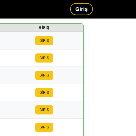
Giriş
GIRIŞ
GİRİŞ
GİRİŞ
GİRİŞ
GİRİŞ
GİRİŞ
GİRİŞ