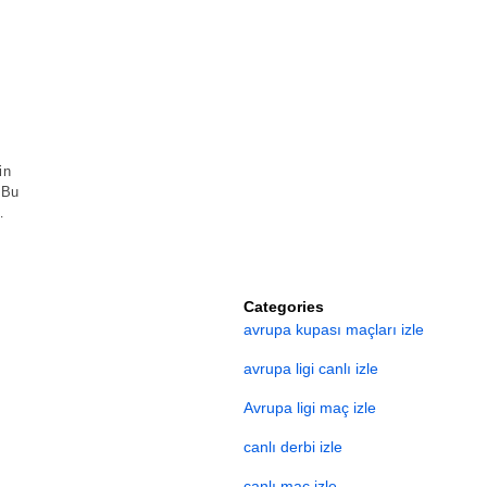
in
 Bu
…
Categories
avrupa kupası maçları izle
avrupa ligi canlı izle
Avrupa ligi maç izle
canlı derbi izle
canlı maç izle