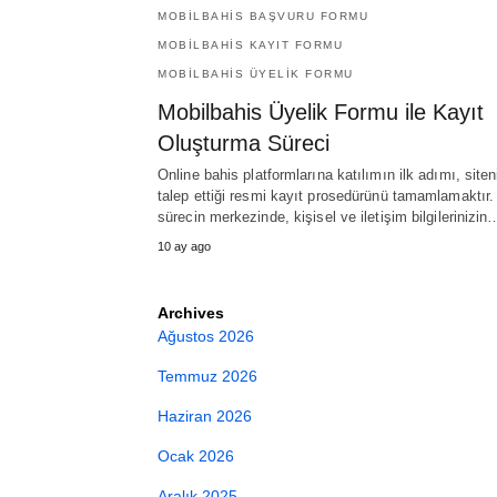
MOBILBAHIS BAŞVURU FORMU
MOBILBAHIS KAYIT FORMU
MOBILBAHIS ÜYELIK FORMU
Mobilbahis Üyelik Formu ile Kayıt
Oluşturma Süreci
Online bahis platformlarına katılımın ilk adımı, siten
talep ettiği resmi kayıt prosedürünü tamamlamaktır.
sürecin merkezinde, kişisel ve iletişim bilgilerinizin
10 ay ago
Archives
Ağustos 2026
Temmuz 2026
Haziran 2026
Ocak 2026
Aralık 2025