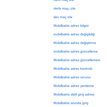
derbi maçı izle
dev maç izle
Mobilbahis adres bilgisi
mobilbahis adres değişikliği
Mobilbahis adres değiştirme
mobilbahis adres güncelleme
Mobilbahis adres güncellemesi
Mobilbahis adres kontrolü
Mobilbahis adres sorunu
Mobilbahis adres yenileme
Mobilbahis aktif giriş adresi
Mobilbahis anında giriş