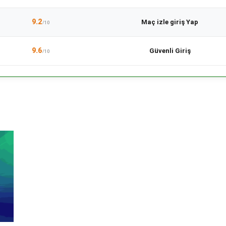
9.2
Maç izle giriş Yap
/10
9.6
Güvenli Giriş
/10