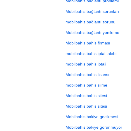
Mobilbahis bağlantı problemi
Mobilbahis bağlantı sorunları
mobilbahis bağlantı sorunu
Mobilbahis bağlantı yenileme
Mobilbahis bahis firması
mobilbahis bahis iptal talebi
mobilbahis bahis iptali
Mobilbahis bahis lisansı
mobilbahis bahis silme
Mobilbahis bahis sitesi
Mobilbahis bahis sitesi
Mobilbahis bakiye gecikmesi
Mobilbahis bakiye görünmüyor