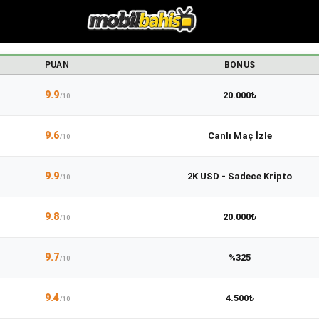
PUAN
BONUS
9.9
20.000₺
/10
9.6
Canlı Maç İzle
/10
9.9
2K USD - Sadece Kripto
/10
9.8
20.000₺
/10
9.7
%325
/10
9.4
4.500₺
/10