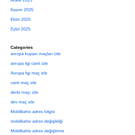
Kasım 2025
Ekim 2025
Eylül 2025
Categories
avrupa kupası maçları izle
avrupa ligi canlı izle
Avrupa ligi maç izle
canlı maç izle
derbi maçı izle
dev maç izle
Mobilbahis adres bilgisi
mobilbahis adres değişikliği
Mobilbahis adres değiştirme