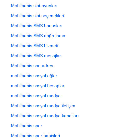
Mobilbahis slot oyunları
Mobilbahis slot seçenekleri
Mobilbahis SMS bonusları
Mobilbahis SMS doğrulama
Mobilbahis SMS hizmeti
Mobilbahis SMS mesajlar
Mobilbahis son adres
mobilbahis sosyal ağlar
mobilbahis sosyal hesaplar
mobilbahis sosyal medya
Mobilbahis sosyal medya iletişim
Mobilbahis sosyal medya kanalları
Mobilbahis spor
Mobilbahis spor bahisleri