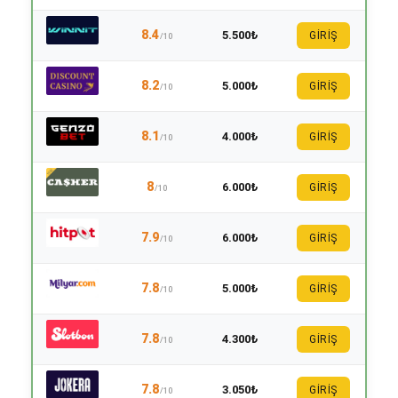
8.4
5.500₺
GİRİŞ
/10
8.2
5.000₺
GİRİŞ
/10
8.1
4.000₺
GİRİŞ
/10
8
6.000₺
GİRİŞ
/10
7.9
6.000₺
GİRİŞ
/10
7.8
5.000₺
GİRİŞ
/10
7.8
4.300₺
GİRİŞ
/10
7.8
3.050₺
GİRİŞ
/10