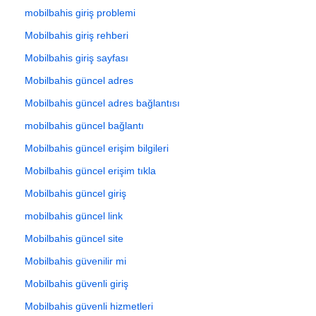
mobilbahis giriş problemi
Mobilbahis giriş rehberi
Mobilbahis giriş sayfası
Mobilbahis güncel adres
Mobilbahis güncel adres bağlantısı
mobilbahis güncel bağlantı
Mobilbahis güncel erişim bilgileri
Mobilbahis güncel erişim tıkla
Mobilbahis güncel giriş
mobilbahis güncel link
Mobilbahis güncel site
Mobilbahis güvenilir mi
Mobilbahis güvenli giriş
Mobilbahis güvenli hizmetleri