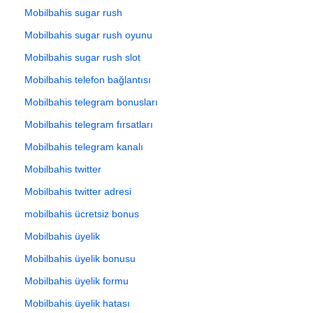
Mobilbahis sugar rush
Mobilbahis sugar rush oyunu
Mobilbahis sugar rush slot
Mobilbahis telefon bağlantısı
Mobilbahis telegram bonusları
Mobilbahis telegram fırsatları
Mobilbahis telegram kanalı
Mobilbahis twitter
Mobilbahis twitter adresi
mobilbahis ücretsiz bonus
Mobilbahis üyelik
Mobilbahis üyelik bonusu
Mobilbahis üyelik formu
Mobilbahis üyelik hatası