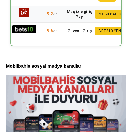
Maç izle giriş
9.2
MOBILBAHIS
/10
Yap
9.6
Güvenli Giriş
BETS10 YENI
/10
Mobilbahis sosyal medya kanalları