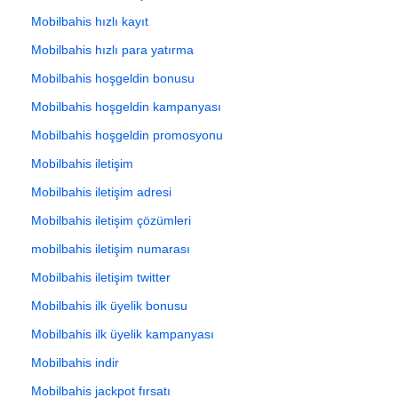
Mobilbahis hızlı kayıt
Mobilbahis hızlı para yatırma
Mobilbahis hoşgeldin bonusu
Mobilbahis hoşgeldin kampanyası
Mobilbahis hoşgeldin promosyonu
Mobilbahis iletişim
Mobilbahis iletişim adresi
Mobilbahis iletişim çözümleri
mobilbahis iletişim numarası
Mobilbahis iletişim twitter
Mobilbahis ilk üyelik bonusu
Mobilbahis ilk üyelik kampanyası
Mobilbahis indir
Mobilbahis jackpot fırsatı