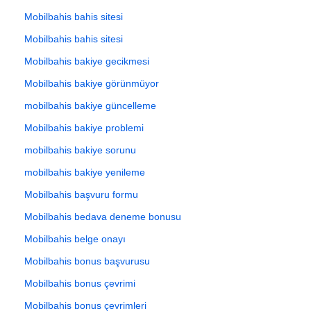
Mobilbahis bahis sitesi
Mobilbahis bahis sitesi
Mobilbahis bakiye gecikmesi
Mobilbahis bakiye görünmüyor
mobilbahis bakiye güncelleme
Mobilbahis bakiye problemi
mobilbahis bakiye sorunu
mobilbahis bakiye yenileme
Mobilbahis başvuru formu
Mobilbahis bedava deneme bonusu
Mobilbahis belge onayı
Mobilbahis bonus başvurusu
Mobilbahis bonus çevrimi
Mobilbahis bonus çevrimleri