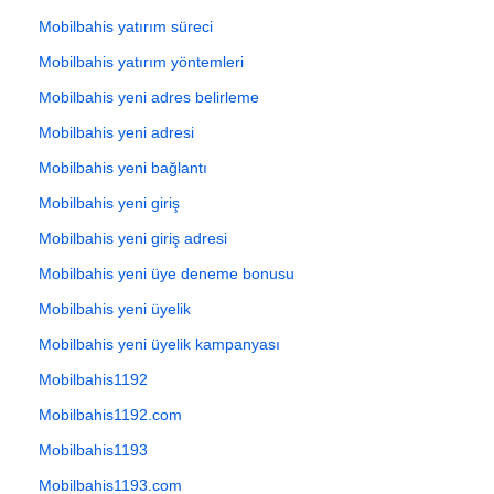
Mobilbahis yatırım süreci
Mobilbahis yatırım yöntemleri
Mobilbahis yeni adres belirleme
Mobilbahis yeni adresi
Mobilbahis yeni bağlantı
Mobilbahis yeni giriş
Mobilbahis yeni giriş adresi
Mobilbahis yeni üye deneme bonusu
Mobilbahis yeni üyelik
Mobilbahis yeni üyelik kampanyası
Mobilbahis1192
Mobilbahis1192.com
Mobilbahis1193
Mobilbahis1193.com