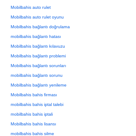
Mobilbahis auto rulet
Mobilbahis auto rulet oyunu
Mobilbahis bağlantı doğrulama
mobilbahis bağlantı hatası
Mobilbahis bağlantı kılavuzu
Mobilbahis bağlantı problemi
Mobilbahis bağlantı sorunları
mobilbahis bağlantı sorunu
Mobilbahis bağlantı yenileme
Mobilbahis bahis firması
mobilbahis bahis iptal talebi
mobilbahis bahis iptali
Mobilbahis bahis lisansı
mobilbahis bahis silme