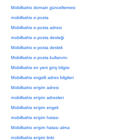
Mobilbahis domain güncellemesi
mobilbahis e-posta
Mobilbahis e-posta adresi
mobilbahis e-posta desteği
Mobilbahis e-posta destek
Mobilbahis e-posta kullanımı
Mobilbahis en yeni giriş bilgisi
Mobilbahis engelli adres bilgileri
Mobilbahis erişim adresi
mobilbahis erişim adresleri
Mobilbahis erişim engeli
mobilbahis erişim hatası
Mobilbahis erişim hatası alma
mobilbahis erişim linki