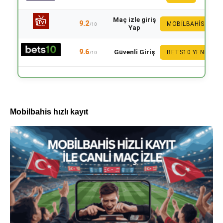
Maç izle giriş
9.2
MOBILBAHIS
/10
Yap
9.6
Güvenli Giriş
BETS10 YENI
/10
Mobilbahis hızlı kayıt