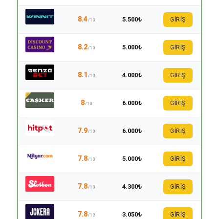
8.4
5.500₺
GİRİŞ
/10
8.2
5.000₺
GİRİŞ
/10
8.1
4.000₺
GİRİŞ
/10
8
6.000₺
GİRİŞ
/10
7.9
6.000₺
GİRİŞ
/10
7.8
5.000₺
GİRİŞ
/10
7.8
4.300₺
GİRİŞ
/10
7.8
3.050₺
GİRİŞ
/10