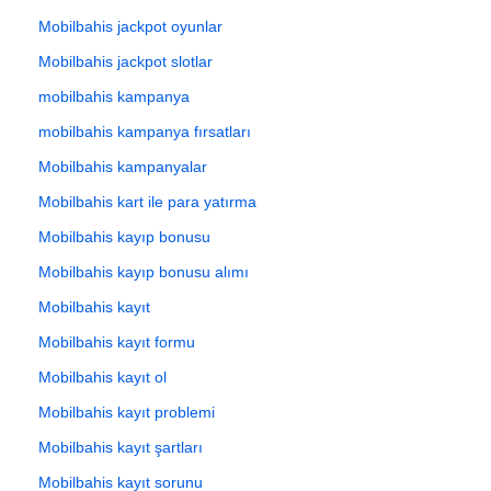
Mobilbahis jackpot oyunlar
Mobilbahis jackpot slotlar
mobilbahis kampanya
mobilbahis kampanya fırsatları
Mobilbahis kampanyalar
Mobilbahis kart ile para yatırma
Mobilbahis kayıp bonusu
Mobilbahis kayıp bonusu alımı
Mobilbahis kayıt
Mobilbahis kayıt formu
Mobilbahis kayıt ol
Mobilbahis kayıt problemi
Mobilbahis kayıt şartları
Mobilbahis kayıt sorunu