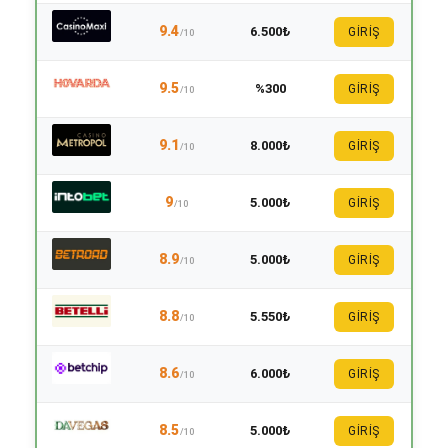
9.4
6.500₺
GİRİŞ
/10
9.5
%300
GİRİŞ
/10
9.1
8.000₺
GİRİŞ
/10
9
5.000₺
GİRİŞ
/10
8.9
5.000₺
GİRİŞ
/10
8.8
5.550₺
GİRİŞ
/10
8.6
6.000₺
GİRİŞ
/10
8.5
5.000₺
GİRİŞ
/10