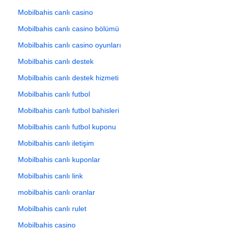
Mobilbahis canlı casino
Mobilbahis canlı casino bölümü
Mobilbahis canlı casino oyunları
Mobilbahis canlı destek
Mobilbahis canlı destek hizmeti
Mobilbahis canlı futbol
Mobilbahis canlı futbol bahisleri
Mobilbahis canlı futbol kuponu
Mobilbahis canlı iletişim
Mobilbahis canlı kuponlar
Mobilbahis canlı link
mobilbahis canlı oranlar
Mobilbahis canlı rulet
Mobilbahis casino