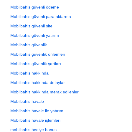
Mobilbahis güvenli ödeme
Mobilbahis güvenli para aktarma
Mobilbahis güvenli site
Mobilbahis güvenli yatırım
Mobilbahis güvenlik
Mobilbahis güvenlik önlemleri
Mobilbahis güvenlik şartları
Mobilbahis hakkında
Mobilbahis hakkında detaylar
Mobilbahis hakkında merak edilenler
Mobilbahis havale
Mobilbahis havale ile yatırım
Mobilbahis havale işlemleri
mobilbahis hediye bonus