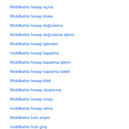
Mobilbahis hesap açma
Mobilbahis hesap bloke
Mobilbahis hesap doğrulama
Mobilbahis hesap doğrulama işlemi
Mobilbahis hesap işlemleri
mobilbahis hesap kapatma
Mobilbahis hesap kapatma işlemi
Mobilbahis hesap kapatma talebi
Mobilbahis hesap kilidi
Mobilbahis hesap oluşturma
Mobilbahis hesap onayı
mobilbahis hesap silme
Mobilbahis hızlı erişim
mobilbahis hızlı giriş