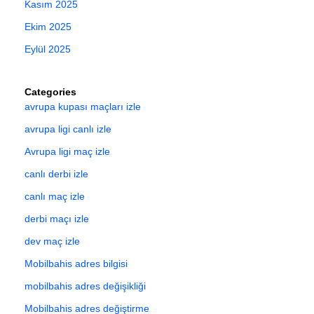
Kasım 2025
Ekim 2025
Eylül 2025
Categories
avrupa kupası maçları izle
avrupa ligi canlı izle
Avrupa ligi maç izle
canlı derbi izle
canlı maç izle
derbi maçı izle
dev maç izle
Mobilbahis adres bilgisi
mobilbahis adres değişikliği
Mobilbahis adres değiştirme