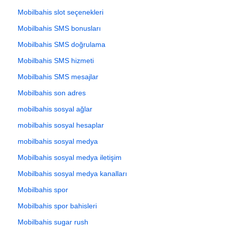
Mobilbahis slot seçenekleri
Mobilbahis SMS bonusları
Mobilbahis SMS doğrulama
Mobilbahis SMS hizmeti
Mobilbahis SMS mesajlar
Mobilbahis son adres
mobilbahis sosyal ağlar
mobilbahis sosyal hesaplar
mobilbahis sosyal medya
Mobilbahis sosyal medya iletişim
Mobilbahis sosyal medya kanalları
Mobilbahis spor
Mobilbahis spor bahisleri
Mobilbahis sugar rush