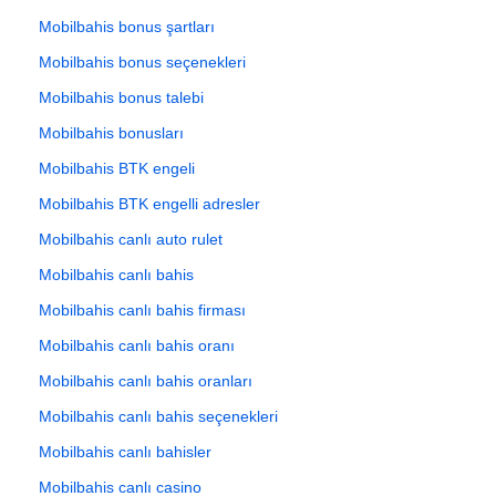
Mobilbahis bonus şartları
Mobilbahis bonus seçenekleri
Mobilbahis bonus talebi
Mobilbahis bonusları
Mobilbahis BTK engeli
Mobilbahis BTK engelli adresler
Mobilbahis canlı auto rulet
Mobilbahis canlı bahis
Mobilbahis canlı bahis firması
Mobilbahis canlı bahis oranı
Mobilbahis canlı bahis oranları
Mobilbahis canlı bahis seçenekleri
Mobilbahis canlı bahisler
Mobilbahis canlı casino