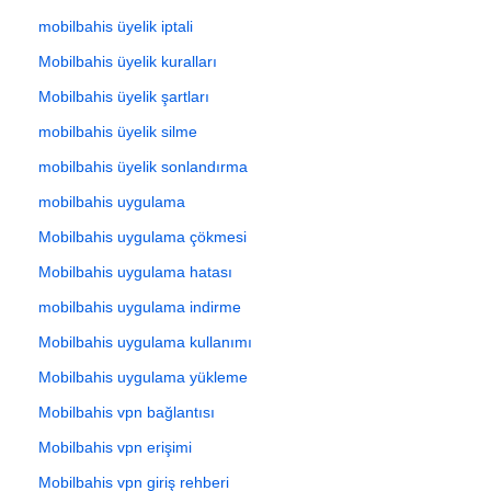
mobilbahis üyelik iptali
Mobilbahis üyelik kuralları
Mobilbahis üyelik şartları
mobilbahis üyelik silme
mobilbahis üyelik sonlandırma
mobilbahis uygulama
Mobilbahis uygulama çökmesi
Mobilbahis uygulama hatası
mobilbahis uygulama indirme
Mobilbahis uygulama kullanımı
Mobilbahis uygulama yükleme
Mobilbahis vpn bağlantısı
Mobilbahis vpn erişimi
Mobilbahis vpn giriş rehberi