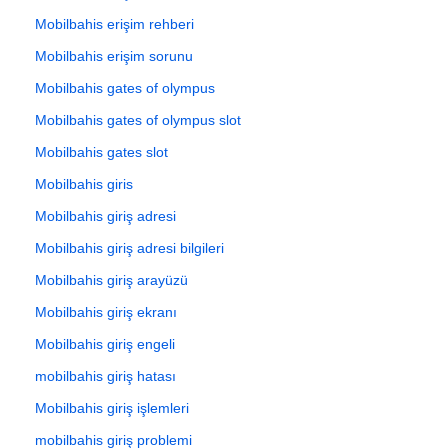
Mobilbahis erişim rehberi
Mobilbahis erişim sorunu
Mobilbahis gates of olympus
Mobilbahis gates of olympus slot
Mobilbahis gates slot
Mobilbahis giris
Mobilbahis giriş adresi
Mobilbahis giriş adresi bilgileri
Mobilbahis giriş arayüzü
Mobilbahis giriş ekranı
Mobilbahis giriş engeli
mobilbahis giriş hatası
Mobilbahis giriş işlemleri
mobilbahis giriş problemi