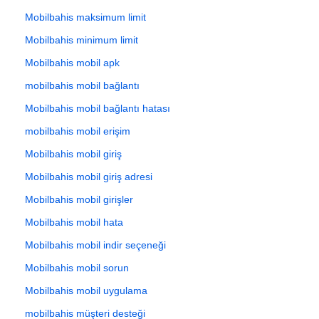
Mobilbahis maksimum limit
Mobilbahis minimum limit
Mobilbahis mobil apk
mobilbahis mobil bağlantı
Mobilbahis mobil bağlantı hatası
mobilbahis mobil erişim
Mobilbahis mobil giriş
Mobilbahis mobil giriş adresi
Mobilbahis mobil girişler
Mobilbahis mobil hata
Mobilbahis mobil indir seçeneği
Mobilbahis mobil sorun
Mobilbahis mobil uygulama
mobilbahis müşteri desteği