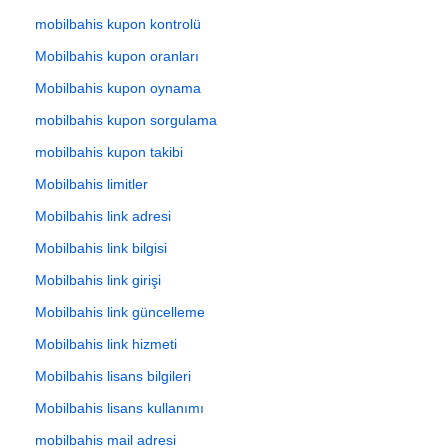
mobilbahis kupon kontrolü
Mobilbahis kupon oranları
Mobilbahis kupon oynama
mobilbahis kupon sorgulama
mobilbahis kupon takibi
Mobilbahis limitler
Mobilbahis link adresi
Mobilbahis link bilgisi
Mobilbahis link girişi
Mobilbahis link güncelleme
Mobilbahis link hizmeti
Mobilbahis lisans bilgileri
Mobilbahis lisans kullanımı
mobilbahis mail adresi