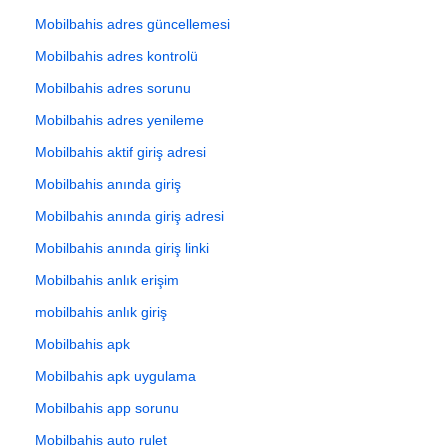
Mobilbahis adres güncellemesi
Mobilbahis adres kontrolü
Mobilbahis adres sorunu
Mobilbahis adres yenileme
Mobilbahis aktif giriş adresi
Mobilbahis anında giriş
Mobilbahis anında giriş adresi
Mobilbahis anında giriş linki
Mobilbahis anlık erişim
mobilbahis anlık giriş
Mobilbahis apk
Mobilbahis apk uygulama
Mobilbahis app sorunu
Mobilbahis auto rulet