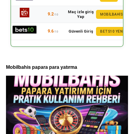
Maç izle giriş
9.2
MOBILBAHIS
/10
Yap
9.6
Güvenli Giriş
BETS10 YENI
/10
Mobilbahis papara para yatırma