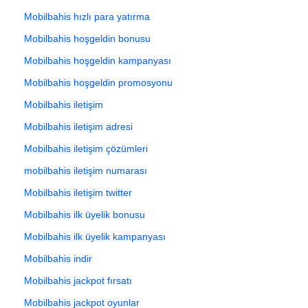
Mobilbahis hızlı para yatırma
Mobilbahis hoşgeldin bonusu
Mobilbahis hoşgeldin kampanyası
Mobilbahis hoşgeldin promosyonu
Mobilbahis iletişim
Mobilbahis iletişim adresi
Mobilbahis iletişim çözümleri
mobilbahis iletişim numarası
Mobilbahis iletişim twitter
Mobilbahis ilk üyelik bonusu
Mobilbahis ilk üyelik kampanyası
Mobilbahis indir
Mobilbahis jackpot fırsatı
Mobilbahis jackpot oyunlar