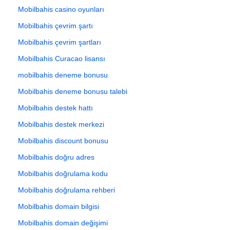
Mobilbahis casino oyunları
Mobilbahis çevrim şartı
Mobilbahis çevrim şartları
Mobilbahis Curacao lisansı
mobilbahis deneme bonusu
Mobilbahis deneme bonusu talebi
Mobilbahis destek hattı
Mobilbahis destek merkezi
Mobilbahis discount bonusu
Mobilbahis doğru adres
Mobilbahis doğrulama kodu
Mobilbahis doğrulama rehberi
Mobilbahis domain bilgisi
Mobilbahis domain değişimi