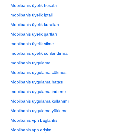
Mobilbahis üyelik hesabı
mobilbahis üyelik iptali
Mobilbahis üyelik kuralları
Mobilbahis üyelik şartları
mobilbahis üyelik silme
mobilbahis üyelik sonlandırma
mobilbahis uygulama
Mobilbahis uygulama çökmesi
Mobilbahis uygulama hatası
mobilbahis uygulama indirme
Mobilbahis uygulama kullanımı
Mobilbahis uygulama yükleme
Mobilbahis vpn bağlantısı
Mobilbahis vpn erişimi