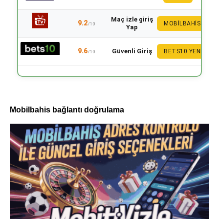
Maç izle giriş
9.2
MOBILBAHIS
/10
Yap
9.6
Güvenli Giriş
BETS10 YENI
/10
Mobilbahis bağlantı doğrulama