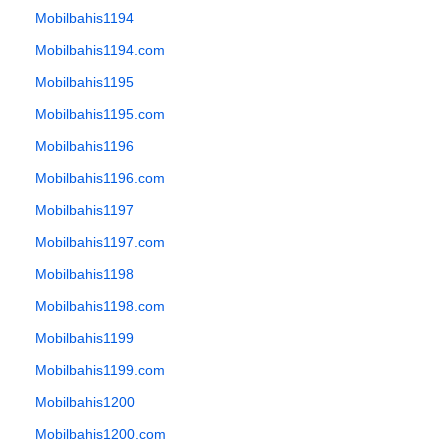
Mobilbahis1194
Mobilbahis1194.com
Mobilbahis1195
Mobilbahis1195.com
Mobilbahis1196
Mobilbahis1196.com
Mobilbahis1197
Mobilbahis1197.com
Mobilbahis1198
Mobilbahis1198.com
Mobilbahis1199
Mobilbahis1199.com
Mobilbahis1200
Mobilbahis1200.com