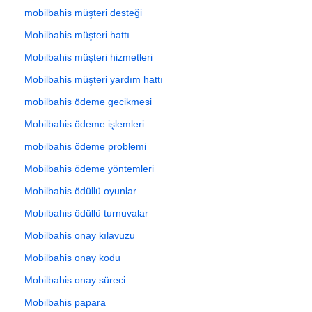
mobilbahis müşteri desteği
Mobilbahis müşteri hattı
Mobilbahis müşteri hizmetleri
Mobilbahis müşteri yardım hattı
mobilbahis ödeme gecikmesi
Mobilbahis ödeme işlemleri
mobilbahis ödeme problemi
Mobilbahis ödeme yöntemleri
Mobilbahis ödüllü oyunlar
Mobilbahis ödüllü turnuvalar
Mobilbahis onay kılavuzu
Mobilbahis onay kodu
Mobilbahis onay süreci
Mobilbahis papara