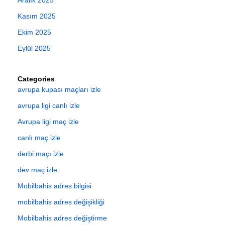
Kasım 2025
Ekim 2025
Eylül 2025
Categories
avrupa kupası maçları izle
avrupa ligi canlı izle
Avrupa ligi maç izle
canlı maç izle
derbi maçı izle
dev maç izle
Mobilbahis adres bilgisi
mobilbahis adres değişikliği
Mobilbahis adres değiştirme