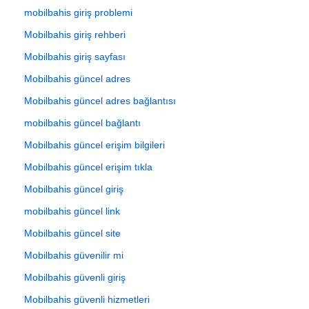
mobilbahis giriş problemi
Mobilbahis giriş rehberi
Mobilbahis giriş sayfası
Mobilbahis güncel adres
Mobilbahis güncel adres bağlantısı
mobilbahis güncel bağlantı
Mobilbahis güncel erişim bilgileri
Mobilbahis güncel erişim tıkla
Mobilbahis güncel giriş
mobilbahis güncel link
Mobilbahis güncel site
Mobilbahis güvenilir mi
Mobilbahis güvenli giriş
Mobilbahis güvenli hizmetleri