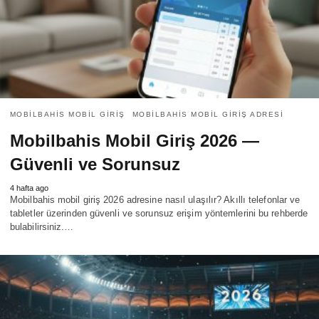
MOBILBAHIS MOBIL GIRIŞ
MOBILBAHIS MOBIL GIRIŞ ADRESI
Mobilbahis Mobil Giriş 2026 —
Güvenli ve Sorunsuz
4 hafta ago
Mobilbahis mobil giriş 2026 adresine nasıl ulaşılır? Akıllı telefonlar ve
tabletler üzerinden güvenli ve sorunsuz erişim yöntemlerini bu rehberde
bulabilirsiniz.…