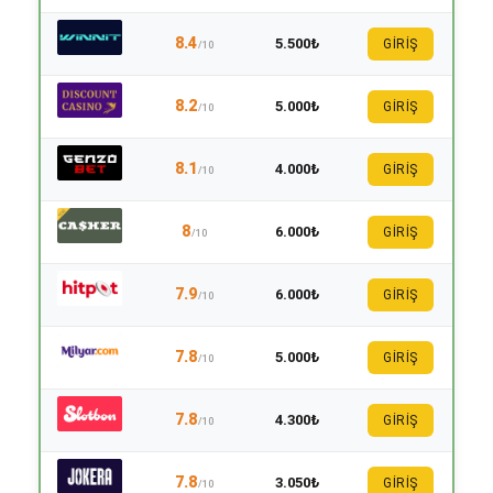
8.4
5.500₺
GİRİŞ
/10
8.2
5.000₺
GİRİŞ
/10
8.1
4.000₺
GİRİŞ
/10
8
6.000₺
GİRİŞ
/10
7.9
6.000₺
GİRİŞ
/10
7.8
5.000₺
GİRİŞ
/10
7.8
4.300₺
GİRİŞ
/10
7.8
3.050₺
GİRİŞ
/10