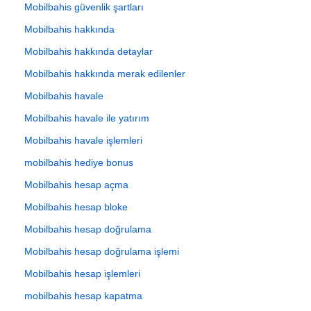
Mobilbahis güvenlik şartları
Mobilbahis hakkında
Mobilbahis hakkında detaylar
Mobilbahis hakkında merak edilenler
Mobilbahis havale
Mobilbahis havale ile yatırım
Mobilbahis havale işlemleri
mobilbahis hediye bonus
Mobilbahis hesap açma
Mobilbahis hesap bloke
Mobilbahis hesap doğrulama
Mobilbahis hesap doğrulama işlemi
Mobilbahis hesap işlemleri
mobilbahis hesap kapatma