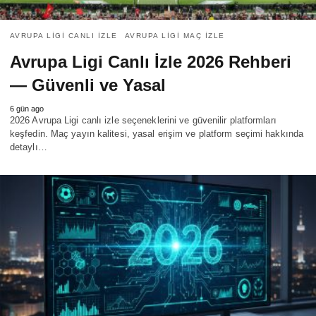
AVRUPA LIGI CANLI IZLE
AVRUPA LIGI MAÇ IZLE
Avrupa Ligi Canlı İzle 2026 Rehberi
— Güvenli ve Yasal
6 gün ago
2026 Avrupa Ligi canlı izle seçeneklerini ve güvenilir platformları
keşfedin. Maç yayın kalitesi, yasal erişim ve platform seçimi hakkında
detaylı…