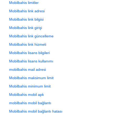
Mobilbahis limitler
Mobilbahis link adresi
Mobilbahis link bilgisi
Mobilbahis link girişi
Mobilbahis link güncelleme
Mobilbahis link hizmeti
Mobilbahis lisans bilgileri
Mobilbahis lisans kullanımı
mobilbahis mail adresi
Mobilbahis maksimum limit
Mobilbahis minimum limit
Mobilbahis mobil apk
mobilbahis mobil bağlantı
Mobilbahis mobil bağlantı hatası