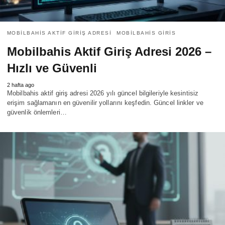
MOBILBAHIS AKTIF GIRIŞ ADRESI
MOBILBAHIS GIRIS
Mobilbahis Aktif Giriş Adresi 2026 –
Hızlı ve Güvenli
2 hafta ago
Mobilbahis aktif giriş adresi 2026 yılı güncel bilgileriyle kesintisiz
erişim sağlamanın en güvenilir yollarını keşfedin. Güncel linkler ve
güvenlik önlemleri…