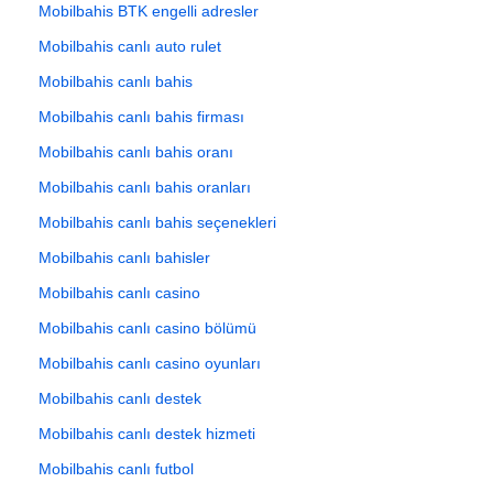
Mobilbahis BTK engelli adresler
Mobilbahis canlı auto rulet
Mobilbahis canlı bahis
Mobilbahis canlı bahis firması
Mobilbahis canlı bahis oranı
Mobilbahis canlı bahis oranları
Mobilbahis canlı bahis seçenekleri
Mobilbahis canlı bahisler
Mobilbahis canlı casino
Mobilbahis canlı casino bölümü
Mobilbahis canlı casino oyunları
Mobilbahis canlı destek
Mobilbahis canlı destek hizmeti
Mobilbahis canlı futbol