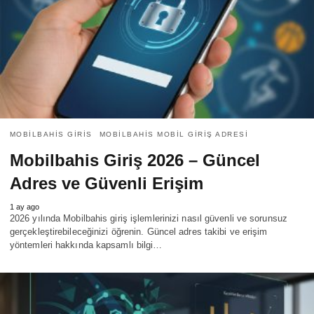
MOBILBAHIS GIRIS
MOBILBAHIS MOBIL GIRIŞ ADRESI
Mobilbahis Giriş 2026 – Güncel
Adres ve Güvenli Erişim
1 ay ago
2026 yılında Mobilbahis giriş işlemlerinizi nasıl güvenli ve sorunsuz
gerçekleştirebileceğinizi öğrenin. Güncel adres takibi ve erişim
yöntemleri hakkında kapsamlı bilgi…