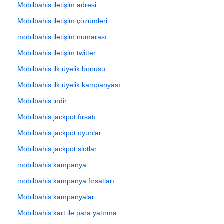
Mobilbahis iletişim adresi
Mobilbahis iletişim çözümleri
mobilbahis iletişim numarası
Mobilbahis iletişim twitter
Mobilbahis ilk üyelik bonusu
Mobilbahis ilk üyelik kampanyası
Mobilbahis indir
Mobilbahis jackpot fırsatı
Mobilbahis jackpot oyunlar
Mobilbahis jackpot slotlar
mobilbahis kampanya
mobilbahis kampanya fırsatları
Mobilbahis kampanyalar
Mobilbahis kart ile para yatırma