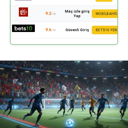
Maç izle giriş
9.2
MOBILBAHIS
/10
Yap
9.6
Güvenli Giriş
BETS10 YENI
/10