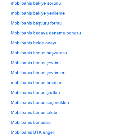
mobilbahis bakiye sorunu
mobilbahis bakiye yenileme
Mobilbahis başvuru formu
Mobilbahis bedava deneme bonusu
Mobilbahis belge onayı
Mobilbahis bonus başvurusu
Mobilbahis bonus çevrimi
Mobilbahis bonus çevrimleri
mobilbahis bonus fırsatları
Mobilbahis bonus şartları
Mobilbahis bonus seçenekleri
Mobilbahis bonus talebi
Mobilbahis bonusları
Mobilbahis BTK engeli