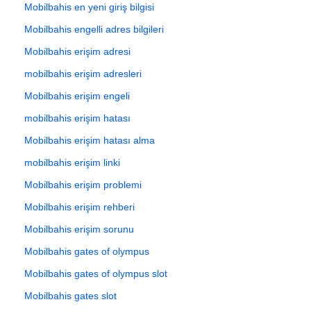
Mobilbahis en yeni giriş bilgisi
Mobilbahis engelli adres bilgileri
Mobilbahis erişim adresi
mobilbahis erişim adresleri
Mobilbahis erişim engeli
mobilbahis erişim hatası
Mobilbahis erişim hatası alma
mobilbahis erişim linki
Mobilbahis erişim problemi
Mobilbahis erişim rehberi
Mobilbahis erişim sorunu
Mobilbahis gates of olympus
Mobilbahis gates of olympus slot
Mobilbahis gates slot