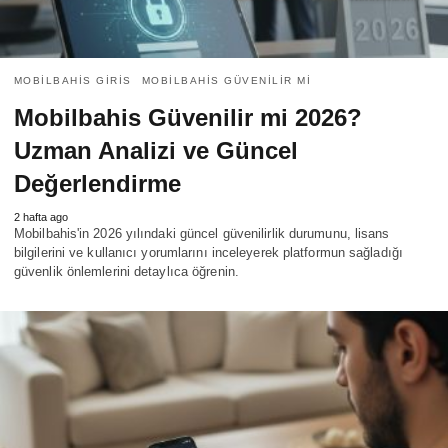
MOBILBAHIS GIRIS
MOBILBAHIS GÜVENILIR MI
Mobilbahis Güvenilir mi 2026?
Uzman Analizi ve Güncel
Değerlendirme
2 hafta ago
Mobilbahis'in 2026 yılındaki güncel güvenilirlik durumunu, lisans
bilgilerini ve kullanıcı yorumlarını inceleyerek platformun sağladığı
güvenlik önlemlerini detaylıca öğrenin.