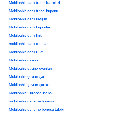
Mobilbahis canlı futbol bahisleri
Mobilbahis canlı futbol kuponu
Mobilbahis canlı iletişim
Mobilbahis canlı kuponlar
Mobilbahis canlı link
mobilbahis canlı oranlar
Mobilbahis canlı rulet
Mobilbahis casino
Mobilbahis casino oyunları
Mobilbahis çevrim şartı
Mobilbahis çevrim şartları
Mobilbahis Curacao lisansı
mobilbahis deneme bonusu
Mobilbahis deneme bonusu talebi