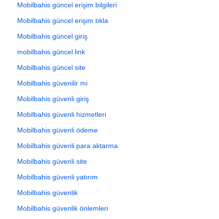
Mobilbahis güncel erişim bilgileri
Mobilbahis güncel erişim tıkla
Mobilbahis güncel giriş
mobilbahis güncel link
Mobilbahis güncel site
Mobilbahis güvenilir mi
Mobilbahis güvenli giriş
Mobilbahis güvenli hizmetleri
Mobilbahis güvenli ödeme
Mobilbahis güvenli para aktarma
Mobilbahis güvenli site
Mobilbahis güvenli yatırım
Mobilbahis güvenlik
Mobilbahis güvenlik önlemleri