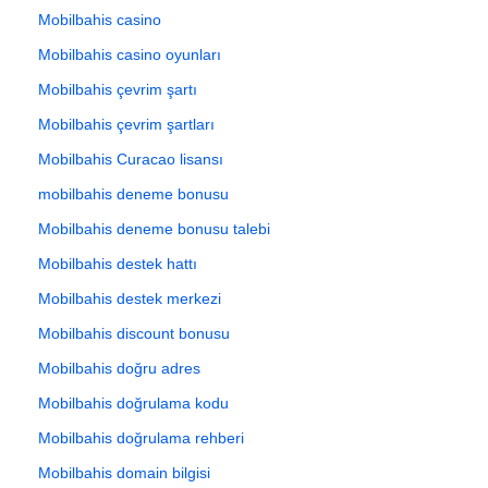
Mobilbahis casino
Mobilbahis casino oyunları
Mobilbahis çevrim şartı
Mobilbahis çevrim şartları
Mobilbahis Curacao lisansı
mobilbahis deneme bonusu
Mobilbahis deneme bonusu talebi
Mobilbahis destek hattı
Mobilbahis destek merkezi
Mobilbahis discount bonusu
Mobilbahis doğru adres
Mobilbahis doğrulama kodu
Mobilbahis doğrulama rehberi
Mobilbahis domain bilgisi