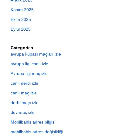
Kasım 2025
Ekim 2025
Eylül 2025
Categories
avrupa kupası maçları izle
avrupa ligi canlı izle
Avrupa ligi maç izle
canlı derbi izle
canlı maç izle
derbi maçı izle
dev maç izle
Mobilbahis adres bilgisi
mobilbahis adres değişikliği