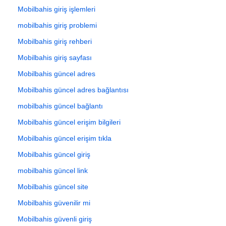
Mobilbahis giriş işlemleri
mobilbahis giriş problemi
Mobilbahis giriş rehberi
Mobilbahis giriş sayfası
Mobilbahis güncel adres
Mobilbahis güncel adres bağlantısı
mobilbahis güncel bağlantı
Mobilbahis güncel erişim bilgileri
Mobilbahis güncel erişim tıkla
Mobilbahis güncel giriş
mobilbahis güncel link
Mobilbahis güncel site
Mobilbahis güvenilir mi
Mobilbahis güvenli giriş