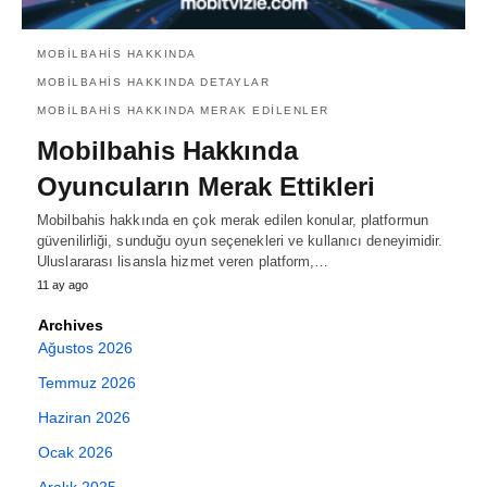
MOBILBAHIS HAKKINDA
MOBILBAHIS HAKKINDA DETAYLAR
MOBILBAHIS HAKKINDA MERAK EDILENLER
Mobilbahis Hakkında
Oyuncuların Merak Ettikleri
Mobilbahis hakkında en çok merak edilen konular, platformun
güvenilirliği, sunduğu oyun seçenekleri ve kullanıcı deneyimidir.
Uluslararası lisansla hizmet veren platform,…
11 ay ago
Archives
Ağustos 2026
Temmuz 2026
Haziran 2026
Ocak 2026
Aralık 2025