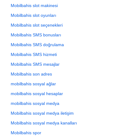
Mobilbahis slot makinesi
Mobilbahis slot oyunları
Mobilbahis slot seçenekleri
Mobilbahis SMS bonusları
Mobilbahis SMS doğrulama
Mobilbahis SMS hizmeti
Mobilbahis SMS mesajlar
Mobilbahis son adres
mobilbahis sosyal ağlar
mobilbahis sosyal hesaplar
mobilbahis sosyal medya
Mobilbahis sosyal medya iletişim
Mobilbahis sosyal medya kanalları
Mobilbahis spor