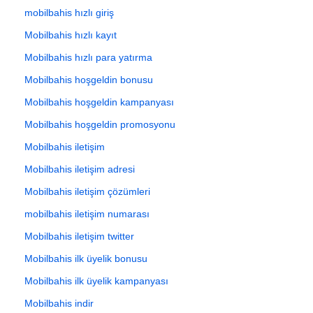
mobilbahis hızlı giriş
Mobilbahis hızlı kayıt
Mobilbahis hızlı para yatırma
Mobilbahis hoşgeldin bonusu
Mobilbahis hoşgeldin kampanyası
Mobilbahis hoşgeldin promosyonu
Mobilbahis iletişim
Mobilbahis iletişim adresi
Mobilbahis iletişim çözümleri
mobilbahis iletişim numarası
Mobilbahis iletişim twitter
Mobilbahis ilk üyelik bonusu
Mobilbahis ilk üyelik kampanyası
Mobilbahis indir