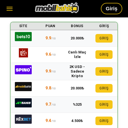
Giriş
SITE
PUAN
BONUS
GIRIŞ
9.9
20.000₺
GİRİŞ
/10
Canlı Maç
9.6
GİRİŞ
/10
İzle
2K USD -
9.9
Sadece
GİRİŞ
/10
Kripto
9.8
20.000₺
GİRİŞ
/10
9.7
%325
GİRİŞ
/10
9.4
4.500₺
GİRİŞ
/10