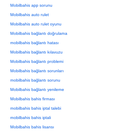
Mobilbahis app sorunu
Mobilbahis auto rulet
Mobilbahis auto rulet oyunu
Mobilbahis bağlantı doğrulama
mobilbahis bağlantı hatası
Mobilbahis bağlantı kılavuzu
Mobilbahis bağlantı problemi
Mobilbahis bağlantı sorunları
mobilbahis bağlantı sorunu
Mobilbahis bağlantı yenileme
Mobilbahis bahis firması
mobilbahis bahis iptal talebi
mobilbahis bahis iptali
Mobilbahis bahis lisansı