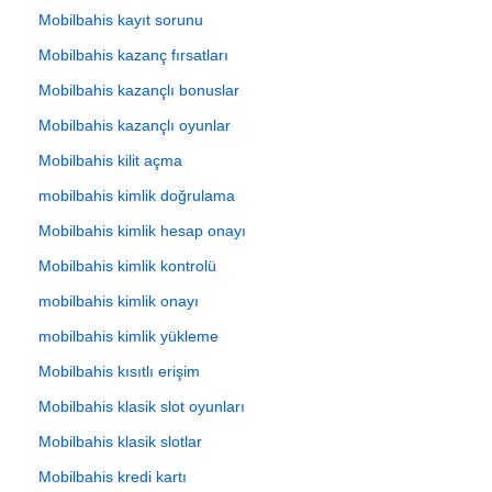
Mobilbahis kayıt sorunu
Mobilbahis kazanç fırsatları
Mobilbahis kazançlı bonuslar
Mobilbahis kazançlı oyunlar
Mobilbahis kilit açma
mobilbahis kimlik doğrulama
Mobilbahis kimlik hesap onayı
Mobilbahis kimlik kontrolü
mobilbahis kimlik onayı
mobilbahis kimlik yükleme
Mobilbahis kısıtlı erişim
Mobilbahis klasik slot oyunları
Mobilbahis klasik slotlar
Mobilbahis kredi kartı