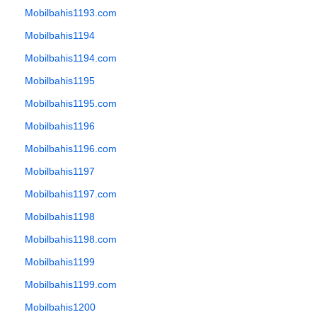
Mobilbahis1193.com
Mobilbahis1194
Mobilbahis1194.com
Mobilbahis1195
Mobilbahis1195.com
Mobilbahis1196
Mobilbahis1196.com
Mobilbahis1197
Mobilbahis1197.com
Mobilbahis1198
Mobilbahis1198.com
Mobilbahis1199
Mobilbahis1199.com
Mobilbahis1200