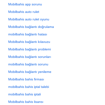
Mobilbahis app sorunu
Mobilbahis auto rulet
Mobilbahis auto rulet oyunu
Mobilbahis bağlantı doğrulama
mobilbahis bağlantı hatası
Mobilbahis bağlantı kılavuzu
Mobilbahis bağlantı problemi
Mobilbahis bağlantı sorunları
mobilbahis bağlantı sorunu
Mobilbahis bağlantı yenileme
Mobilbahis bahis firması
mobilbahis bahis iptal talebi
mobilbahis bahis iptali
Mobilbahis bahis lisansı