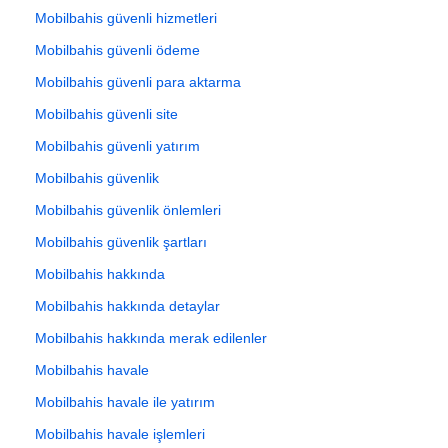
Mobilbahis güvenli hizmetleri
Mobilbahis güvenli ödeme
Mobilbahis güvenli para aktarma
Mobilbahis güvenli site
Mobilbahis güvenli yatırım
Mobilbahis güvenlik
Mobilbahis güvenlik önlemleri
Mobilbahis güvenlik şartları
Mobilbahis hakkında
Mobilbahis hakkında detaylar
Mobilbahis hakkında merak edilenler
Mobilbahis havale
Mobilbahis havale ile yatırım
Mobilbahis havale işlemleri