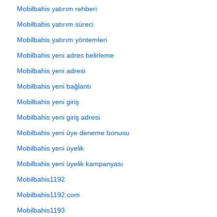
Mobilbahis yatırım rehberi
Mobilbahis yatırım süreci
Mobilbahis yatırım yöntemleri
Mobilbahis yeni adres belirleme
Mobilbahis yeni adresi
Mobilbahis yeni bağlantı
Mobilbahis yeni giriş
Mobilbahis yeni giriş adresi
Mobilbahis yeni üye deneme bonusu
Mobilbahis yeni üyelik
Mobilbahis yeni üyelik kampanyası
Mobilbahis1192
Mobilbahis1192.com
Mobilbahis1193