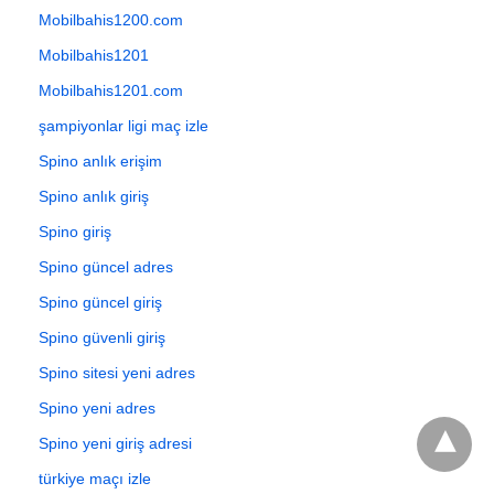
Mobilbahis1200.com
Mobilbahis1201
Mobilbahis1201.com
şampiyonlar ligi maç izle
Spino anlık erişim
Spino anlık giriş
Spino giriş
Spino güncel adres
Spino güncel giriş
Spino güvenli giriş
Spino sitesi yeni adres
Spino yeni adres
Spino yeni giriş adresi
türkiye maçı izle