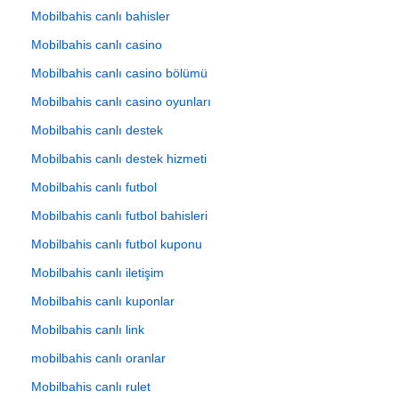
Mobilbahis canlı bahisler
Mobilbahis canlı casino
Mobilbahis canlı casino bölümü
Mobilbahis canlı casino oyunları
Mobilbahis canlı destek
Mobilbahis canlı destek hizmeti
Mobilbahis canlı futbol
Mobilbahis canlı futbol bahisleri
Mobilbahis canlı futbol kuponu
Mobilbahis canlı iletişim
Mobilbahis canlı kuponlar
Mobilbahis canlı link
mobilbahis canlı oranlar
Mobilbahis canlı rulet