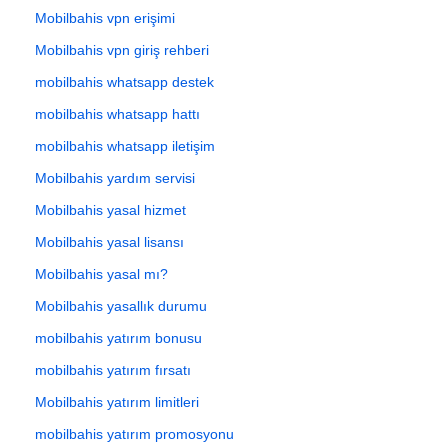
Mobilbahis vpn erişimi
Mobilbahis vpn giriş rehberi
mobilbahis whatsapp destek
mobilbahis whatsapp hattı
mobilbahis whatsapp iletişim
Mobilbahis yardım servisi
Mobilbahis yasal hizmet
Mobilbahis yasal lisansı
Mobilbahis yasal mı?
Mobilbahis yasallık durumu
mobilbahis yatırım bonusu
mobilbahis yatırım fırsatı
Mobilbahis yatırım limitleri
mobilbahis yatırım promosyonu