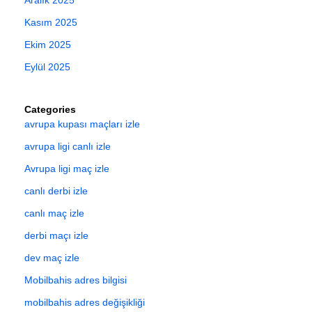
Kasım 2025
Ekim 2025
Eylül 2025
Categories
avrupa kupası maçları izle
avrupa ligi canlı izle
Avrupa ligi maç izle
canlı derbi izle
canlı maç izle
derbi maçı izle
dev maç izle
Mobilbahis adres bilgisi
mobilbahis adres değişikliği