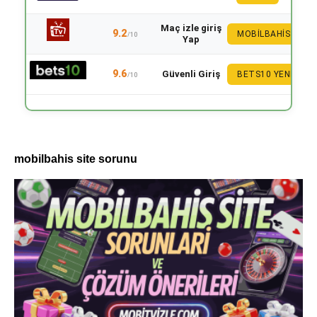
Maç izle giriş
9.2
MOBILBAHIS
/10
Yap
9.6
Güvenli Giriş
BETS10 YENI
/10
mobilbahis site sorunu