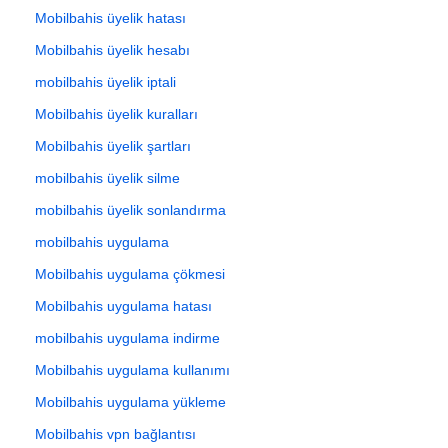
Mobilbahis üyelik hatası
Mobilbahis üyelik hesabı
mobilbahis üyelik iptali
Mobilbahis üyelik kuralları
Mobilbahis üyelik şartları
mobilbahis üyelik silme
mobilbahis üyelik sonlandırma
mobilbahis uygulama
Mobilbahis uygulama çökmesi
Mobilbahis uygulama hatası
mobilbahis uygulama indirme
Mobilbahis uygulama kullanımı
Mobilbahis uygulama yükleme
Mobilbahis vpn bağlantısı