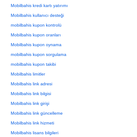
Mobilbahis kredi kartı yatırımı
Mobilbahis kullanıcı desteği
mobilbahis kupon kontrolü
Mobilbahis kupon oranları
Mobilbahis kupon oynama
mobilbahis kupon sorgulama
mobilbahis kupon takibi
Mobilbahis limitler
Mobilbahis link adresi
Mobilbahis link bilgisi
Mobilbahis link girişi
Mobilbahis link güncelleme
Mobilbahis link hizmeti
Mobilbahis lisans bilgileri