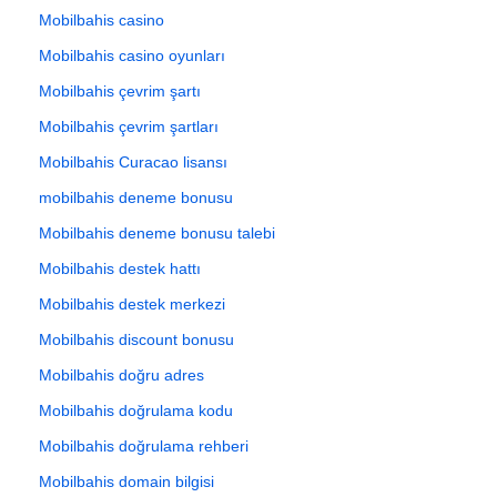
Mobilbahis casino
Mobilbahis casino oyunları
Mobilbahis çevrim şartı
Mobilbahis çevrim şartları
Mobilbahis Curacao lisansı
mobilbahis deneme bonusu
Mobilbahis deneme bonusu talebi
Mobilbahis destek hattı
Mobilbahis destek merkezi
Mobilbahis discount bonusu
Mobilbahis doğru adres
Mobilbahis doğrulama kodu
Mobilbahis doğrulama rehberi
Mobilbahis domain bilgisi