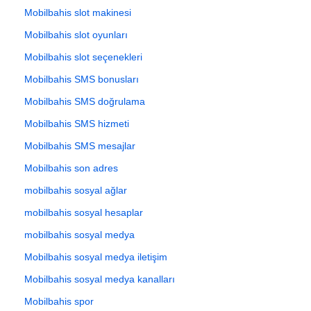
Mobilbahis slot makinesi
Mobilbahis slot oyunları
Mobilbahis slot seçenekleri
Mobilbahis SMS bonusları
Mobilbahis SMS doğrulama
Mobilbahis SMS hizmeti
Mobilbahis SMS mesajlar
Mobilbahis son adres
mobilbahis sosyal ağlar
mobilbahis sosyal hesaplar
mobilbahis sosyal medya
Mobilbahis sosyal medya iletişim
Mobilbahis sosyal medya kanalları
Mobilbahis spor