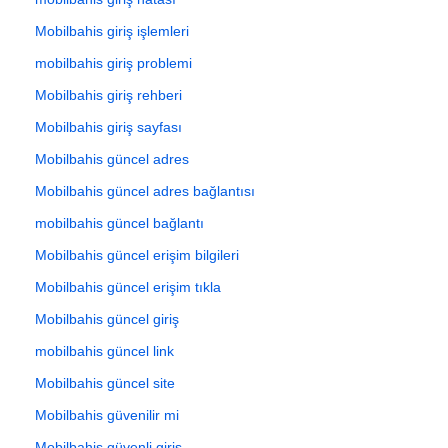
Mobilbahis giriş işlemleri
mobilbahis giriş problemi
Mobilbahis giriş rehberi
Mobilbahis giriş sayfası
Mobilbahis güncel adres
Mobilbahis güncel adres bağlantısı
mobilbahis güncel bağlantı
Mobilbahis güncel erişim bilgileri
Mobilbahis güncel erişim tıkla
Mobilbahis güncel giriş
mobilbahis güncel link
Mobilbahis güncel site
Mobilbahis güvenilir mi
Mobilbahis güvenli giriş