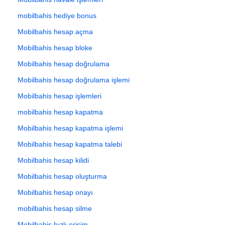
mobilbahis hediye bonus
Mobilbahis hesap açma
Mobilbahis hesap bloke
Mobilbahis hesap doğrulama
Mobilbahis hesap doğrulama işlemi
Mobilbahis hesap işlemleri
mobilbahis hesap kapatma
Mobilbahis hesap kapatma işlemi
Mobilbahis hesap kapatma talebi
Mobilbahis hesap kilidi
Mobilbahis hesap oluşturma
Mobilbahis hesap onayı
mobilbahis hesap silme
Mobilbahis hızlı erişim