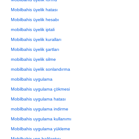
Mobilbahis üyelik hatası
Mobilbahis üyelik hesabı
mobilbahis üyelik iptali
Mobilbahis üyelik kuralları
Mobilbahis üyelik şartları
mobilbahis üyelik silme
mobilbahis üyelik sonlandırma
mobilbahis uygulama
Mobilbahis uygulama çökmesi
Mobilbahis uygulama hatası
mobilbahis uygulama indirme
Mobilbahis uygulama kullanımı
Mobilbahis uygulama yükleme
Mobilbahis vpn bağlantısı