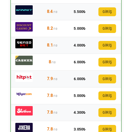
8.4
5.500₺
GİRİŞ
/10
8.2
5.000₺
GİRİŞ
/10
8.1
4.000₺
GİRİŞ
/10
8
6.000₺
GİRİŞ
/10
7.9
6.000₺
GİRİŞ
/10
7.8
5.000₺
GİRİŞ
/10
7.8
4.300₺
GİRİŞ
/10
7.8
3.050₺
GİRİŞ
/10