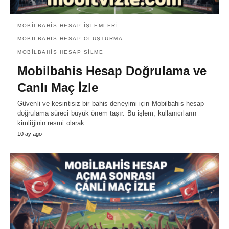
MOBILBAHIS HESAP IŞLEMLERI
MOBILBAHIS HESAP OLUŞTURMA
MOBILBAHIS HESAP SILME
Mobilbahis Hesap Doğrulama ve
Canlı Maç İzle
Güvenli ve kesintisiz bir bahis deneyimi için Mobilbahis hesap
doğrulama süreci büyük önem taşır. Bu işlem, kullanıcıların
kimliğinin resmi olarak…
10 ay ago