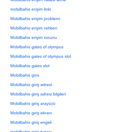
mobilbahis erişim linki
Mobilbahis erişim problemi
Mobilbahis erişim rehberi
Mobilbahis erişim sorunu
Mobilbahis gates of olympus
Mobilbahis gates of olympus slot
Mobilbahis gates slot
Mobilbahis giris
Mobilbahis giriş adresi
Mobilbahis giriş adresi bilgileri
Mobilbahis giriş arayüzü
Mobilbahis giriş ekranı
Mobilbahis giriş engeli
mobilbahis giriş hatası