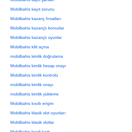
Mobilbahis kayıt sorunu
Mobilbahis kazanç fırsatları
Mobilbahis kazançlı bonuslar
Mobilbahis kazançlı oyunlar
Mobilbahis kilit açma
mobilbahis kimlik doğrulama
Mobilbahis kimlik hesap onayı
Mobilbahis kimlik kontrolü
mobilbahis kimlik onayı
mobilbahis kimlik yükleme
Mobilbahis kısıtlı erişim
Mobilbahis klasik slot oyunları
Mobilbahis klasik slotlar
Mobilbahis kredi kartı