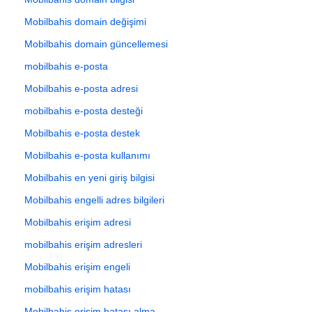
Mobilbahis domain değişimi
Mobilbahis domain güncellemesi
mobilbahis e-posta
Mobilbahis e-posta adresi
mobilbahis e-posta desteği
Mobilbahis e-posta destek
Mobilbahis e-posta kullanımı
Mobilbahis en yeni giriş bilgisi
Mobilbahis engelli adres bilgileri
Mobilbahis erişim adresi
mobilbahis erişim adresleri
Mobilbahis erişim engeli
mobilbahis erişim hatası
Mobilbahis erişim hatası alma