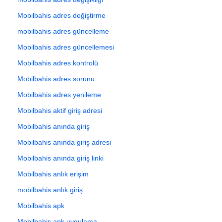
Mobilbahis adres değiştirme
mobilbahis adres güncelleme
Mobilbahis adres güncellemesi
Mobilbahis adres kontrolü
Mobilbahis adres sorunu
Mobilbahis adres yenileme
Mobilbahis aktif giriş adresi
Mobilbahis anında giriş
Mobilbahis anında giriş adresi
Mobilbahis anında giriş linki
Mobilbahis anlık erişim
mobilbahis anlık giriş
Mobilbahis apk
Mobilbahis apk uygulama