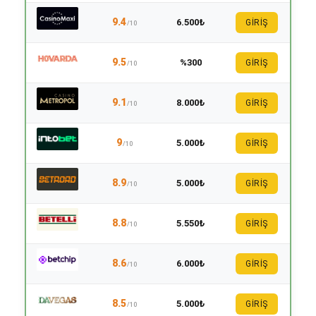
9.4
6.500₺
GİRİŞ
/10
9.5
%300
GİRİŞ
/10
9.1
8.000₺
GİRİŞ
/10
9
5.000₺
GİRİŞ
/10
8.9
5.000₺
GİRİŞ
/10
8.8
5.550₺
GİRİŞ
/10
8.6
6.000₺
GİRİŞ
/10
8.5
5.000₺
GİRİŞ
/10