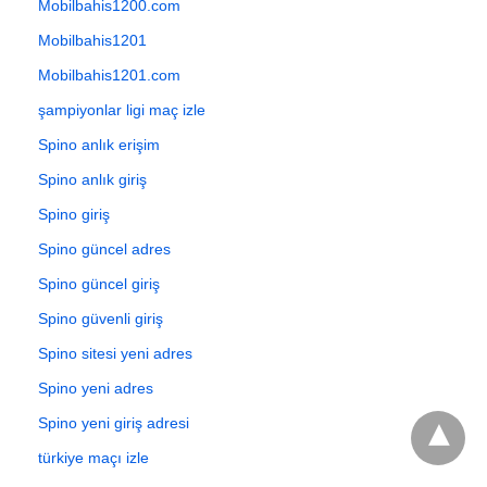
Mobilbahis1200.com
Mobilbahis1201
Mobilbahis1201.com
şampiyonlar ligi maç izle
Spino anlık erişim
Spino anlık giriş
Spino giriş
Spino güncel adres
Spino güncel giriş
Spino güvenli giriş
Spino sitesi yeni adres
Spino yeni adres
Spino yeni giriş adresi
türkiye maçı izle