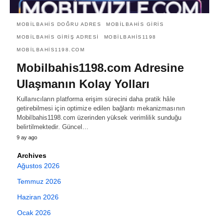
MOBILBAHIS DOĞRU ADRES
MOBILBAHIS GIRIS
MOBILBAHIS GIRIŞ ADRESI
MOBILBAHIS1198
MOBILBAHIS1198.COM
Mobilbahis1198.com Adresine
Ulaşmanın Kolay Yolları
Kullanıcıların platforma erişim sürecini daha pratik hâle
getirebilmesi için optimize edilen bağlantı mekanizmasının
Mobilbahis1198.com üzerinden yüksek verimlilik sunduğu
belirtilmektedir. Güncel…
9 ay ago
Archives
Ağustos 2026
Temmuz 2026
Haziran 2026
Ocak 2026