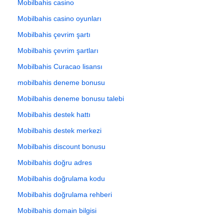
Mobilbahis casino
Mobilbahis casino oyunları
Mobilbahis çevrim şartı
Mobilbahis çevrim şartları
Mobilbahis Curacao lisansı
mobilbahis deneme bonusu
Mobilbahis deneme bonusu talebi
Mobilbahis destek hattı
Mobilbahis destek merkezi
Mobilbahis discount bonusu
Mobilbahis doğru adres
Mobilbahis doğrulama kodu
Mobilbahis doğrulama rehberi
Mobilbahis domain bilgisi