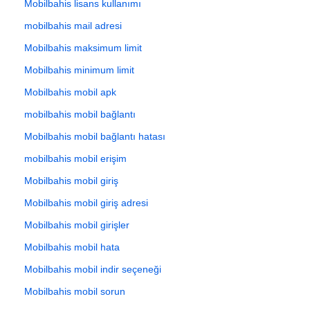
Mobilbahis lisans kullanımı
mobilbahis mail adresi
Mobilbahis maksimum limit
Mobilbahis minimum limit
Mobilbahis mobil apk
mobilbahis mobil bağlantı
Mobilbahis mobil bağlantı hatası
mobilbahis mobil erişim
Mobilbahis mobil giriş
Mobilbahis mobil giriş adresi
Mobilbahis mobil girişler
Mobilbahis mobil hata
Mobilbahis mobil indir seçeneği
Mobilbahis mobil sorun