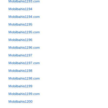
Mobilbahis1193.com
Mobilbahis1194
Mobilbahis1194.com
Mobilbahis1195
Mobilbahis1195.com
Mobilbahis1196
Mobilbahis1196.com
Mobilbahis1197
Mobilbahis1197.com
Mobilbahis1198
Mobilbahis1198.com
Mobilbahis1199
Mobilbahis1199.com
Mobilbahis1200