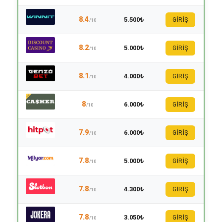
8.4
5.500₺
GİRİŞ
/10
8.2
5.000₺
GİRİŞ
/10
8.1
4.000₺
GİRİŞ
/10
8
6.000₺
GİRİŞ
/10
7.9
6.000₺
GİRİŞ
/10
7.8
5.000₺
GİRİŞ
/10
7.8
4.300₺
GİRİŞ
/10
7.8
3.050₺
GİRİŞ
/10