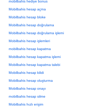
mobilbahis hediye bonus
Mobilbahis hesap açma
Mobilbahis hesap bloke
Mobilbahis hesap doğrulama
Mobilbahis hesap doğrulama işlemi
Mobilbahis hesap işlemleri
mobilbahis hesap kapatma
Mobilbahis hesap kapatma işlemi
Mobilbahis hesap kapatma talebi
Mobilbahis hesap kilidi
Mobilbahis hesap oluşturma
Mobilbahis hesap onayı
mobilbahis hesap silme
Mobilbahis hızlı erişim