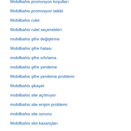
Mobilbahis promosyon koşulları
Mobilbahis promosyon talebi
Mobilbahis rulet
Mobilbahis rulet seçenekleri
mobilbahis şifre değiştirme
Mobilbahis şifre hatası
mobilbahis şifre sıfırlama
mobilbahis şifre yenileme
Mobilbahis şifre yenileme problemi
Mobilbahis şikayet
mobilbahis site açılmıyor
mobilbahis site erişim problemi
mobilbahis site sorunu
Mobilbahis slot kazançları