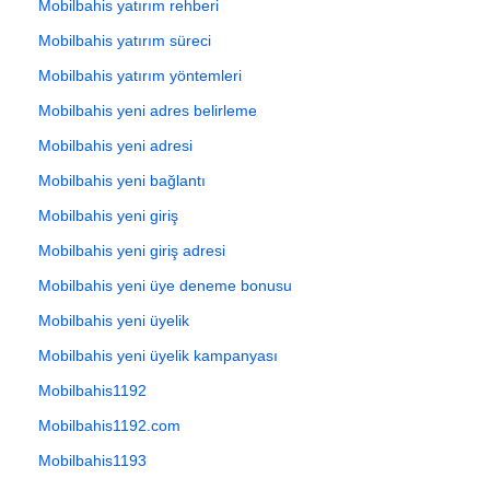
Mobilbahis yatırım rehberi
Mobilbahis yatırım süreci
Mobilbahis yatırım yöntemleri
Mobilbahis yeni adres belirleme
Mobilbahis yeni adresi
Mobilbahis yeni bağlantı
Mobilbahis yeni giriş
Mobilbahis yeni giriş adresi
Mobilbahis yeni üye deneme bonusu
Mobilbahis yeni üyelik
Mobilbahis yeni üyelik kampanyası
Mobilbahis1192
Mobilbahis1192.com
Mobilbahis1193