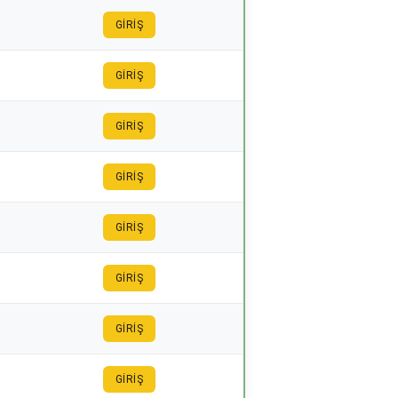
GİRİŞ
GİRİŞ
GİRİŞ
GİRİŞ
GİRİŞ
GİRİŞ
GİRİŞ
GİRİŞ