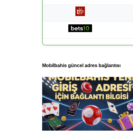
Mobilbahis güncel adres bağlantısı