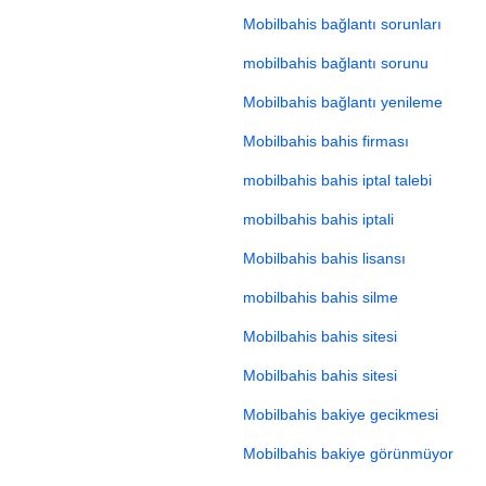
Mobilbahis bağlantı sorunları
mobilbahis bağlantı sorunu
Mobilbahis bağlantı yenileme
Mobilbahis bahis firması
mobilbahis bahis iptal talebi
mobilbahis bahis iptali
Mobilbahis bahis lisansı
mobilbahis bahis silme
Mobilbahis bahis sitesi
Mobilbahis bahis sitesi
Mobilbahis bakiye gecikmesi
Mobilbahis bakiye görünmüyor