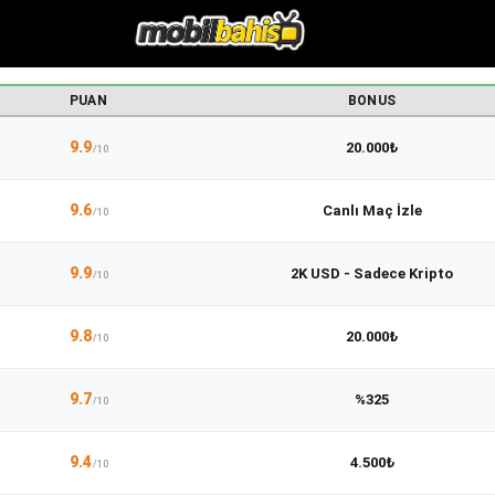
PUAN
BONUS
9.9
20.000₺
/10
9.6
Canlı Maç İzle
/10
9.9
2K USD - Sadece Kripto
/10
9.8
20.000₺
/10
9.7
%325
/10
9.4
4.500₺
/10