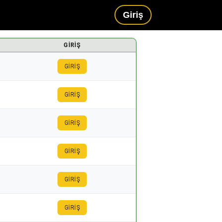
Giriş
GIRIŞ
GİRİŞ
GİRİŞ
GİRİŞ
GİRİŞ
GİRİŞ
GİRİŞ