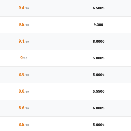
9.4
6.500₺
/10
9.5
%300
/10
9.1
8.000₺
/10
9
5.000₺
/10
8.9
5.000₺
/10
8.8
5.550₺
/10
8.6
6.000₺
/10
8.5
5.000₺
/10