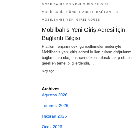
MOBILBAHIS EN YENI GIRIŞ BILGISI
MOBILBAHIS GÜNCEL ADRES BAĞLANTISI
MOBILBAHIS YENI GIRIŞ ADRESI
Mobilbahis Yeni Giriş Adresi İçin
Bağlantı Bilgisi
Platform erişimindeki güncellemeler nedeniyle
Mobilbahis yeni giriş adresi kullanıcıların doğrulanm
bağlantılara ulaşmak için düzenli olarak takip etmes
gereken temel bilgilerdendir.…
8 ay ago
Archives
Ağustos 2026
Temmuz 2026
Haziran 2026
Ocak 2026