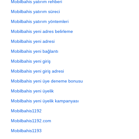
Mobilbahis yatırım rehberi
Mobilbahis yatırım süreci
Mobilbahis yatırım yöntemleri
Mobilbahis yeni adres belirleme
Mobilbahis yeni adresi
Mobilbahis yeni bağlantı
Mobilbahis yeni giriş
Mobilbahis yeni giriş adresi
Mobilbahis yeni üye deneme bonusu
Mobilbahis yeni üyelik
Mobilbahis yeni üyelik kampanyası
Mobilbahis1192
Mobilbahis1192.com
Mobilbahis1193