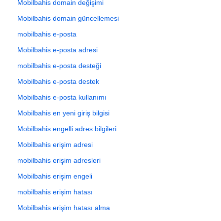
Mobilbahis domain değişimi
Mobilbahis domain güncellemesi
mobilbahis e-posta
Mobilbahis e-posta adresi
mobilbahis e-posta desteği
Mobilbahis e-posta destek
Mobilbahis e-posta kullanımı
Mobilbahis en yeni giriş bilgisi
Mobilbahis engelli adres bilgileri
Mobilbahis erişim adresi
mobilbahis erişim adresleri
Mobilbahis erişim engeli
mobilbahis erişim hatası
Mobilbahis erişim hatası alma