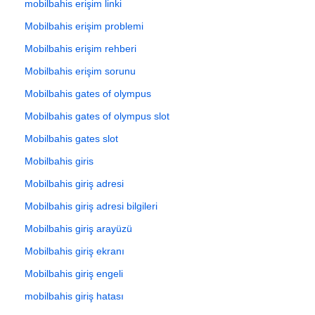
mobilbahis erişim linki
Mobilbahis erişim problemi
Mobilbahis erişim rehberi
Mobilbahis erişim sorunu
Mobilbahis gates of olympus
Mobilbahis gates of olympus slot
Mobilbahis gates slot
Mobilbahis giris
Mobilbahis giriş adresi
Mobilbahis giriş adresi bilgileri
Mobilbahis giriş arayüzü
Mobilbahis giriş ekranı
Mobilbahis giriş engeli
mobilbahis giriş hatası