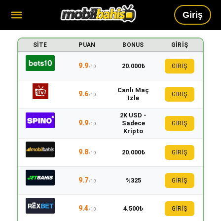
Giriş
SITE
PUAN
BONUS
GIRIŞ
9.9
20.000₺
GİRİŞ
/10
Canlı Maç
9.6
GİRİŞ
/10
İzle
2K USD -
9.9
Sadece
GİRİŞ
/10
Kripto
9.8
20.000₺
GİRİŞ
/10
9.7
%325
GİRİŞ
/10
9.4
4.500₺
GİRİŞ
/10