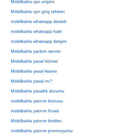
Mobilbahis vpn erişimi
Mobilbahis vpn giriş rehberi
mobilbahis whatsapp destek
mobilbahis whatsapp hattı
mobilbahis whatsapp iletişim
Mobilbahis yardım servisi
Mobilbahis yasal hizmet
Mobilbahis yasal lisansı
Mobilbahis yasal mı?
Mobilbahis yasallık durumu
mobilbahis yatırım bonusu
mobilbahis yatırım fırsatı
Mobilbahis yatırım limitleri
mobilbahis yatırım promosyonu