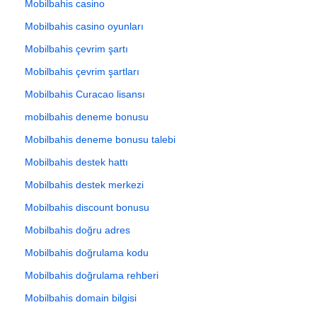
Mobilbahis casino
Mobilbahis casino oyunları
Mobilbahis çevrim şartı
Mobilbahis çevrim şartları
Mobilbahis Curacao lisansı
mobilbahis deneme bonusu
Mobilbahis deneme bonusu talebi
Mobilbahis destek hattı
Mobilbahis destek merkezi
Mobilbahis discount bonusu
Mobilbahis doğru adres
Mobilbahis doğrulama kodu
Mobilbahis doğrulama rehberi
Mobilbahis domain bilgisi