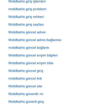
Mobilbahis giriş işlemleri
mobilbahis giriş problemi
Mobilbahis giriş rehberi
Mobilbahis giriş sayfası
Mobilbahis güncel adres
Mobilbahis güncel adres bağlantısı
mobilbahis güncel bağlantı
Mobilbahis güncel erişim bilgileri
Mobilbahis güncel erişim tıkla
Mobilbahis güncel giriş
mobilbahis güncel link
Mobilbahis güncel site
Mobilbahis güvenilir mi
Mobilbahis güvenli giriş