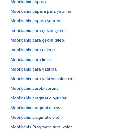
Mobilbahis papara
Mobilbahis papara para yatırma
Mobilbahis papara yatırımı
mobilbahis para çekim işlemi
mobilbahis para çekim talebi
mobilbahis para çekme
Mobilbahis para limiti
Mobilbahis para yatırma
Mobilbahis para yatırma kılavuzu
Mobilbahis parola sorunu
Mobilbahis pragmatic oyunları
Mobilbahis pragmatic play
Mobilbahis pragmatic slot
Mobilbahis Pragmatic turnuvalar