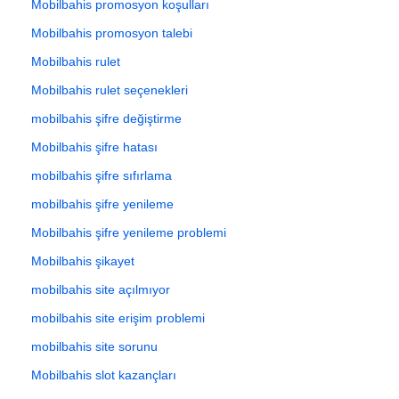
Mobilbahis promosyon koşulları
Mobilbahis promosyon talebi
Mobilbahis rulet
Mobilbahis rulet seçenekleri
mobilbahis şifre değiştirme
Mobilbahis şifre hatası
mobilbahis şifre sıfırlama
mobilbahis şifre yenileme
Mobilbahis şifre yenileme problemi
Mobilbahis şikayet
mobilbahis site açılmıyor
mobilbahis site erişim problemi
mobilbahis site sorunu
Mobilbahis slot kazançları