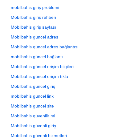
mobilbahis giriş problemi
Mobilbahis giriş rehberi
Mobilbahis giriş sayfası
Mobilbahis güncel adres
Mobilbahis güncel adres bağlantısı
mobilbahis güncel bağlantı
Mobilbahis güncel erişim bilgileri
Mobilbahis güncel erişim tıkla
Mobilbahis güncel giriş
mobilbahis güncel link
Mobilbahis güncel site
Mobilbahis güvenilir mi
Mobilbahis güvenli giriş
Mobilbahis güvenli hizmetleri