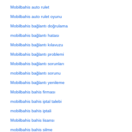
Mobilbahis auto rulet
Mobilbahis auto rulet oyunu
Mobilbahis bağlantı doğrulama
mobilbahis bağlantı hatası
Mobilbahis bağlantı kılavuzu
Mobilbahis bağlantı problemi
Mobilbahis bağlantı sorunları
mobilbahis bağlantı sorunu
Mobilbahis bağlantı yenileme
Mobilbahis bahis firması
mobilbahis bahis iptal talebi
mobilbahis bahis iptali
Mobilbahis bahis lisansı
mobilbahis bahis silme