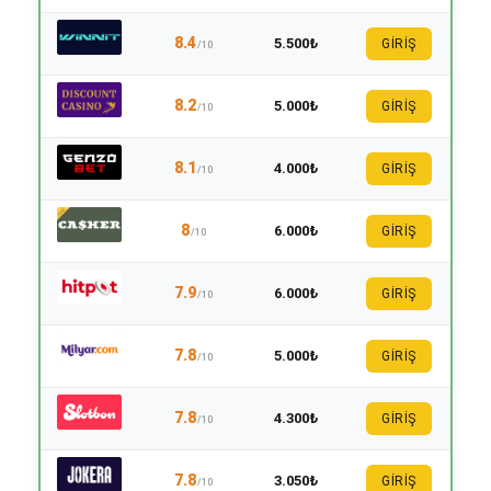
8.4
5.500₺
GİRİŞ
/10
8.2
5.000₺
GİRİŞ
/10
8.1
4.000₺
GİRİŞ
/10
8
6.000₺
GİRİŞ
/10
7.9
6.000₺
GİRİŞ
/10
7.8
5.000₺
GİRİŞ
/10
7.8
4.300₺
GİRİŞ
/10
7.8
3.050₺
GİRİŞ
/10