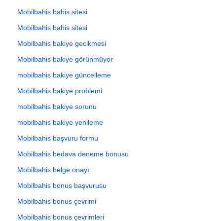
Mobilbahis bahis sitesi
Mobilbahis bahis sitesi
Mobilbahis bakiye gecikmesi
Mobilbahis bakiye görünmüyor
mobilbahis bakiye güncelleme
Mobilbahis bakiye problemi
mobilbahis bakiye sorunu
mobilbahis bakiye yenileme
Mobilbahis başvuru formu
Mobilbahis bedava deneme bonusu
Mobilbahis belge onayı
Mobilbahis bonus başvurusu
Mobilbahis bonus çevrimi
Mobilbahis bonus çevrimleri