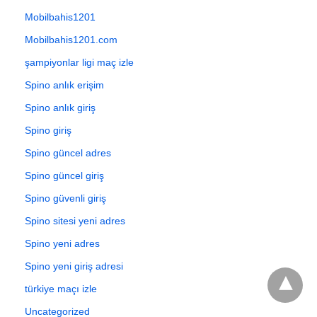
Mobilbahis1201
Mobilbahis1201.com
şampiyonlar ligi maç izle
Spino anlık erişim
Spino anlık giriş
Spino giriş
Spino güncel adres
Spino güncel giriş
Spino güvenli giriş
Spino sitesi yeni adres
Spino yeni adres
Spino yeni giriş adresi
türkiye maçı izle
Uncategorized