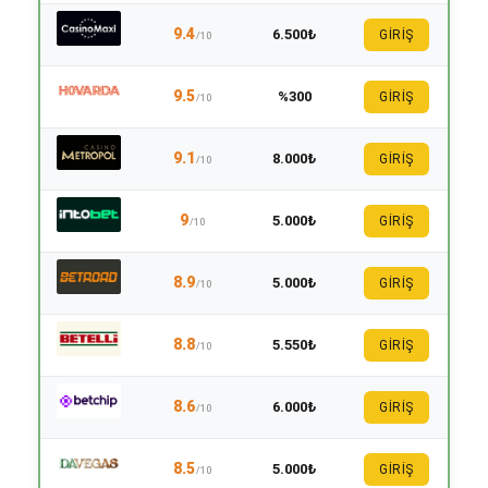
9.4
6.500₺
GİRİŞ
/10
9.5
%300
GİRİŞ
/10
9.1
8.000₺
GİRİŞ
/10
9
5.000₺
GİRİŞ
/10
8.9
5.000₺
GİRİŞ
/10
8.8
5.550₺
GİRİŞ
/10
8.6
6.000₺
GİRİŞ
/10
8.5
5.000₺
GİRİŞ
/10