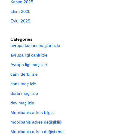
Kasım 2025
Ekim 2025
Eylül 2025
Categories
avrupa kupası maçları izle
avrupa ligi canlı izle
Avrupa ligi maç izle
canlı derbi izle
canlı maç izle
derbi maçı izle
dev maç izle
Mobilbahis adres bilgisi
mobilbahis adres değişikliği
Mobilbahis adres değiştirme