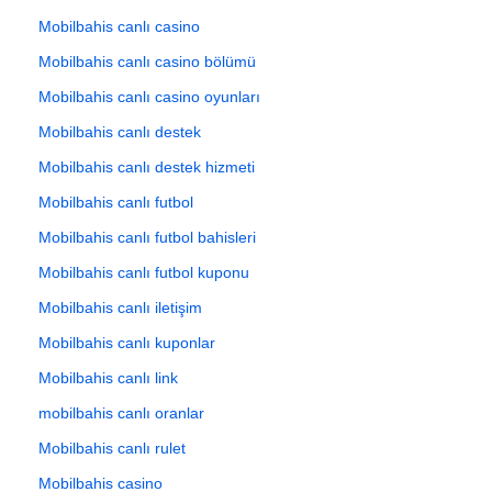
Mobilbahis canlı casino
Mobilbahis canlı casino bölümü
Mobilbahis canlı casino oyunları
Mobilbahis canlı destek
Mobilbahis canlı destek hizmeti
Mobilbahis canlı futbol
Mobilbahis canlı futbol bahisleri
Mobilbahis canlı futbol kuponu
Mobilbahis canlı iletişim
Mobilbahis canlı kuponlar
Mobilbahis canlı link
mobilbahis canlı oranlar
Mobilbahis canlı rulet
Mobilbahis casino