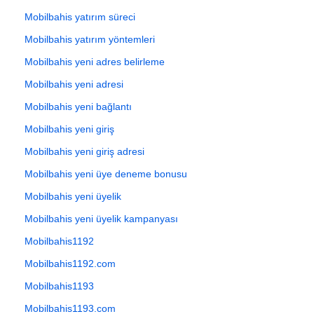
Mobilbahis yatırım süreci
Mobilbahis yatırım yöntemleri
Mobilbahis yeni adres belirleme
Mobilbahis yeni adresi
Mobilbahis yeni bağlantı
Mobilbahis yeni giriş
Mobilbahis yeni giriş adresi
Mobilbahis yeni üye deneme bonusu
Mobilbahis yeni üyelik
Mobilbahis yeni üyelik kampanyası
Mobilbahis1192
Mobilbahis1192.com
Mobilbahis1193
Mobilbahis1193.com