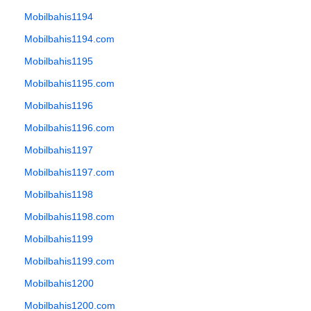
Mobilbahis1194
Mobilbahis1194.com
Mobilbahis1195
Mobilbahis1195.com
Mobilbahis1196
Mobilbahis1196.com
Mobilbahis1197
Mobilbahis1197.com
Mobilbahis1198
Mobilbahis1198.com
Mobilbahis1199
Mobilbahis1199.com
Mobilbahis1200
Mobilbahis1200.com