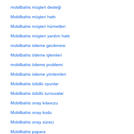
mobilbahis müşteri desteği
Mobilbahis müşteri hattı
Mobilbahis müşteri hizmetleri
Mobilbahis müşteri yardım hattı
mobilbahis ödeme gecikmesi
Mobilbahis ödeme işlemleri
mobilbahis ödeme problemi
Mobilbahis ödeme yöntemleri
Mobilbahis ödüllü oyunlar
Mobilbahis ödüllü turnuvalar
Mobilbahis onay kılavuzu
Mobilbahis onay kodu
Mobilbahis onay süreci
Mobilbahis papara