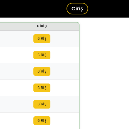
Giriş
GIRIŞ
GİRİŞ
GİRİŞ
GİRİŞ
GİRİŞ
GİRİŞ
GİRİŞ