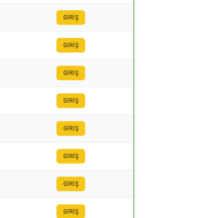
GİRİŞ
GİRİŞ
GİRİŞ
GİRİŞ
GİRİŞ
GİRİŞ
GİRİŞ
GİRİŞ