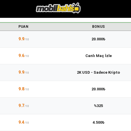
PUAN
BONUS
9.9
20.000₺
/10
9.6
Canlı Maç İzle
/10
9.9
2K USD - Sadece Kripto
/10
9.8
20.000₺
/10
9.7
%325
/10
9.4
4.500₺
/10