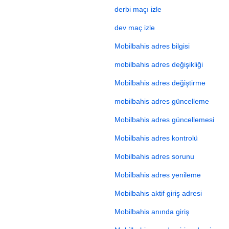
derbi maçı izle
dev maç izle
Mobilbahis adres bilgisi
mobilbahis adres değişikliği
Mobilbahis adres değiştirme
mobilbahis adres güncelleme
Mobilbahis adres güncellemesi
Mobilbahis adres kontrolü
Mobilbahis adres sorunu
Mobilbahis adres yenileme
Mobilbahis aktif giriş adresi
Mobilbahis anında giriş