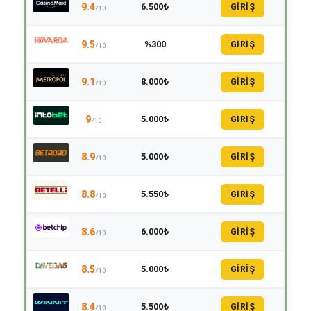
9.4
6.500₺
GİRİŞ
/10
9.5
%300
GİRİŞ
/10
9.1
8.000₺
GİRİŞ
/10
9
5.000₺
GİRİŞ
/10
8.9
5.000₺
GİRİŞ
/10
8.8
5.550₺
GİRİŞ
/10
8.6
6.000₺
GİRİŞ
/10
8.5
5.000₺
GİRİŞ
/10
8.4
5.500₺
GİRİŞ
/10