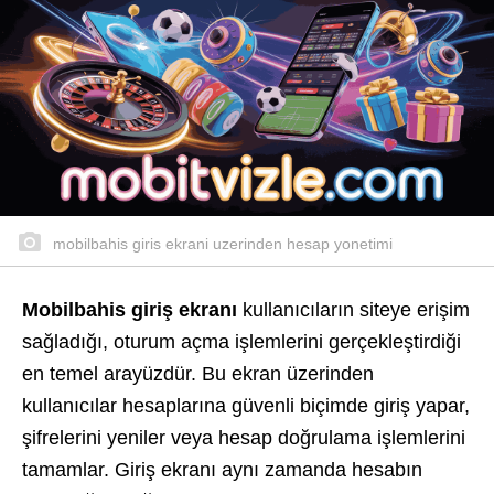
mobilbahis giris ekrani uzerinden hesap yonetimi
Mobilbahis giriş ekranı
kullanıcıların siteye erişim
sağladığı, oturum açma işlemlerini gerçekleştirdiği
en temel arayüzdür. Bu ekran üzerinden
kullanıcılar hesaplarına güvenli biçimde giriş yapar,
şifrelerini yeniler veya hesap doğrulama işlemlerini
tamamlar. Giriş ekranı aynı zamanda hesabın