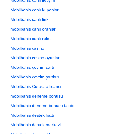
Mobilbahis canlı iletişim
Mobilbahis canlı kuponlar
Mobilbahis canlı link
mobilbahis canlı oranlar
Mobilbahis canlı rulet
Mobilbahis casino
Mobilbahis casino oyunları
Mobilbahis çevrim şartı
Mobilbahis çevrim şartları
Mobilbahis Curacao lisansı
mobilbahis deneme bonusu
Mobilbahis deneme bonusu talebi
Mobilbahis destek hattı
Mobilbahis destek merkezi