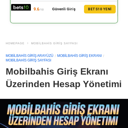
9.6
Güvenli Giriş
BETS10 YENI
/10
HOMEPAGE
MOBILBAHIS GIRIŞ SAYFASI
MOBILBAHIS GIRIŞ ARAYÜZÜ
MOBILBAHIS GIRIŞ EKRANI
MOBILBAHIS GIRIŞ SAYFASI
Mobilbahis Giriş Ekranı
Üzerinden Hesap Yönetimi