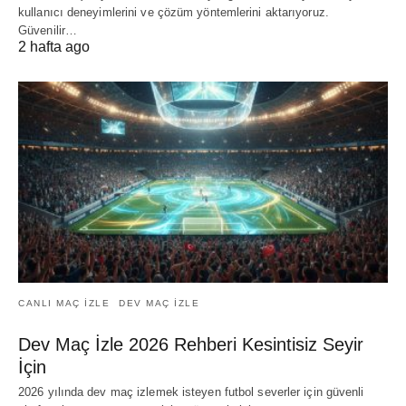
kullanıcı deneyimlerini ve çözüm yöntemlerini aktarıyoruz.
Güvenilir…
2 hafta ago
CANLI MAÇ IZLE
DEV MAÇ IZLE
Dev Maç İzle 2026 Rehberi Kesintisiz Seyir
İçin
2026 yılında dev maç izlemek isteyen futbol severler için güvenli