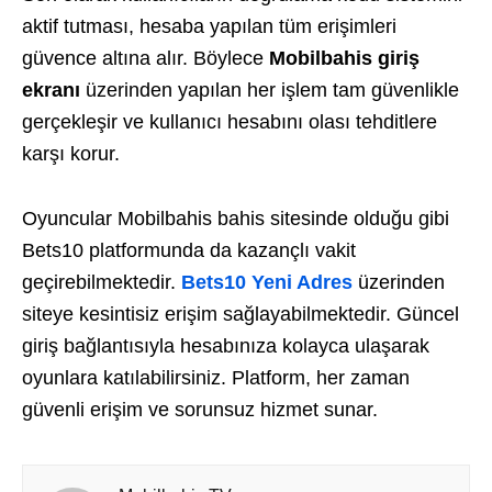
aktif tutması, hesaba yapılan tüm erişimleri
güvence altına alır. Böylece
Mobilbahis giriş
ekranı
üzerinden yapılan her işlem tam güvenlikle
gerçekleşir ve kullanıcı hesabını olası tehditlere
karşı korur.
Oyuncular Mobilbahis bahis sitesinde olduğu gibi
Bets10 platformunda da kazançlı vakit
geçirebilmektedir.
Bets10 Yeni Adres
üzerinden
siteye kesintisiz erişim sağlayabilmektedir. Güncel
giriş bağlantısıyla hesabınıza kolayca ulaşarak
oyunlara katılabilirsiniz. Platform, her zaman
güvenli erişim ve sorunsuz hizmet sunar.