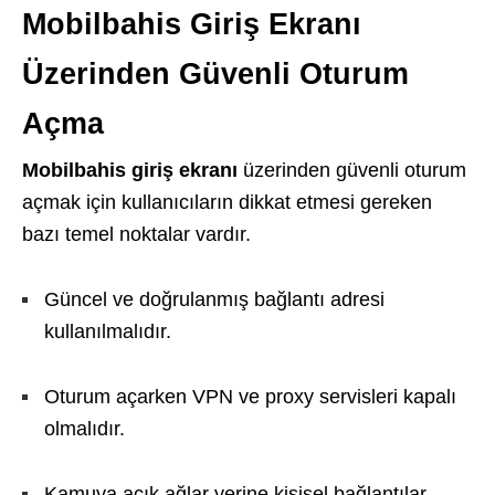
Mobilbahis Giriş Ekranı
Üzerinden Güvenli Oturum
Açma
Mobilbahis giriş ekranı
üzerinden güvenli oturum
açmak için kullanıcıların dikkat etmesi gereken
bazı temel noktalar vardır.
Güncel ve doğrulanmış bağlantı adresi
kullanılmalıdır.
Oturum açarken VPN ve proxy servisleri kapalı
olmalıdır.
Kamuya açık ağlar yerine kişisel bağlantılar