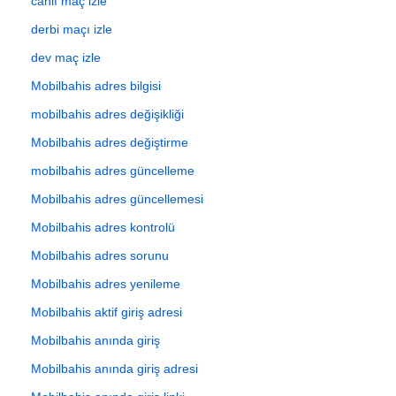
canlı maç izle
derbi maçı izle
dev maç izle
Mobilbahis adres bilgisi
mobilbahis adres değişikliği
Mobilbahis adres değiştirme
mobilbahis adres güncelleme
Mobilbahis adres güncellemesi
Mobilbahis adres kontrolü
Mobilbahis adres sorunu
Mobilbahis adres yenileme
Mobilbahis aktif giriş adresi
Mobilbahis anında giriş
Mobilbahis anında giriş adresi