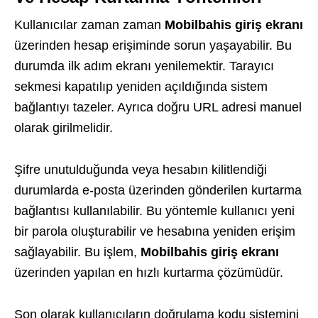
Kullanıcılar zaman zaman
Mobilbahis giriş ekranı
üzerinden hesap erişiminde sorun yaşayabilir. Bu
durumda ilk adım ekranı yenilemektir. Tarayıcı
sekmesi kapatılıp yeniden açıldığında sistem
bağlantıyı tazeler. Ayrıca doğru URL adresi manuel
olarak girilmelidir.
Şifre unutulduğunda veya hesabın kilitlendiği
durumlarda e-posta üzerinden gönderilen kurtarma
bağlantısı kullanılabilir. Bu yöntemle kullanıcı yeni
bir parola oluşturabilir ve hesabına yeniden erişim
sağlayabilir. Bu işlem,
Mobilbahis giriş ekranı
üzerinden yapılan en hızlı kurtarma çözümüdür.
Son olarak kullanıcıların doğrulama kodu sistemini