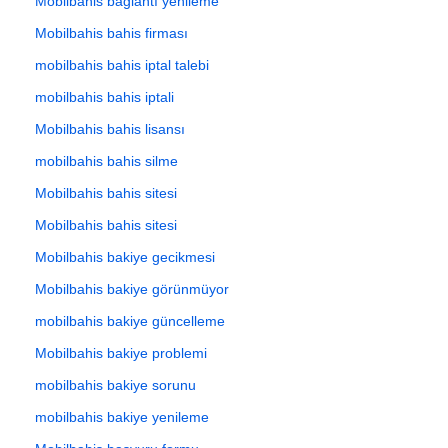
Mobilbahis bağlantı yenileme
Mobilbahis bahis firması
mobilbahis bahis iptal talebi
mobilbahis bahis iptali
Mobilbahis bahis lisansı
mobilbahis bahis silme
Mobilbahis bahis sitesi
Mobilbahis bahis sitesi
Mobilbahis bakiye gecikmesi
Mobilbahis bakiye görünmüyor
mobilbahis bakiye güncelleme
Mobilbahis bakiye problemi
mobilbahis bakiye sorunu
mobilbahis bakiye yenileme