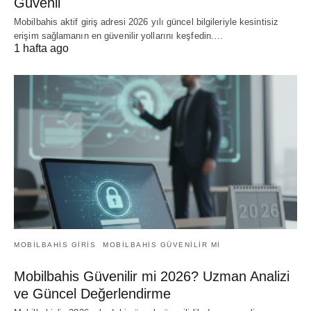
Güvenli
Mobilbahis aktif giriş adresi 2026 yılı güncel bilgileriyle kesintisiz
erişim sağlamanın en güvenilir yollarını keşfedin.…
1 hafta ago
MOBILBAHIS GIRIS
MOBILBAHIS GÜVENILIR MI
Mobilbahis Güvenilir mi 2026? Uzman Analizi
ve Güncel Değerlendirme