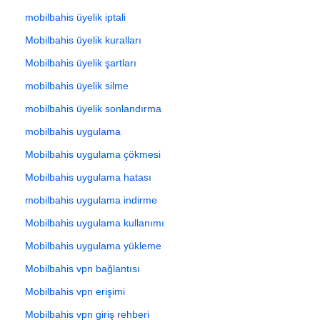
mobilbahis üyelik iptali
Mobilbahis üyelik kuralları
Mobilbahis üyelik şartları
mobilbahis üyelik silme
mobilbahis üyelik sonlandırma
mobilbahis uygulama
Mobilbahis uygulama çökmesi
Mobilbahis uygulama hatası
mobilbahis uygulama indirme
Mobilbahis uygulama kullanımı
Mobilbahis uygulama yükleme
Mobilbahis vpn bağlantısı
Mobilbahis vpn erişimi
Mobilbahis vpn giriş rehberi