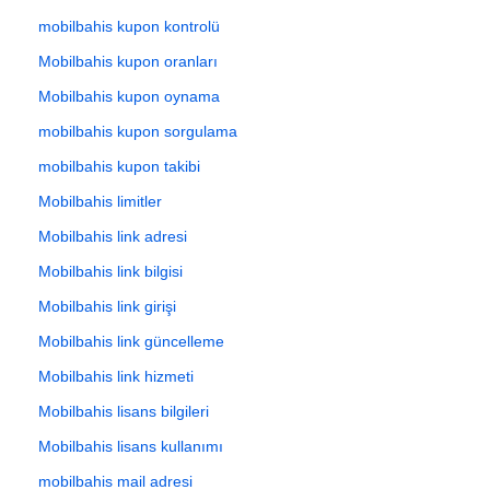
mobilbahis kupon kontrolü
Mobilbahis kupon oranları
Mobilbahis kupon oynama
mobilbahis kupon sorgulama
mobilbahis kupon takibi
Mobilbahis limitler
Mobilbahis link adresi
Mobilbahis link bilgisi
Mobilbahis link girişi
Mobilbahis link güncelleme
Mobilbahis link hizmeti
Mobilbahis lisans bilgileri
Mobilbahis lisans kullanımı
mobilbahis mail adresi