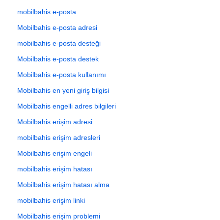
mobilbahis e-posta
Mobilbahis e-posta adresi
mobilbahis e-posta desteği
Mobilbahis e-posta destek
Mobilbahis e-posta kullanımı
Mobilbahis en yeni giriş bilgisi
Mobilbahis engelli adres bilgileri
Mobilbahis erişim adresi
mobilbahis erişim adresleri
Mobilbahis erişim engeli
mobilbahis erişim hatası
Mobilbahis erişim hatası alma
mobilbahis erişim linki
Mobilbahis erişim problemi