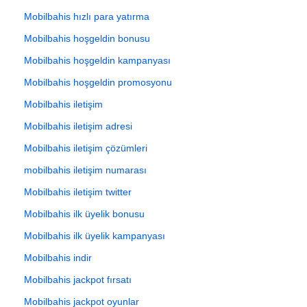
Mobilbahis hızlı para yatırma
Mobilbahis hoşgeldin bonusu
Mobilbahis hoşgeldin kampanyası
Mobilbahis hoşgeldin promosyonu
Mobilbahis iletişim
Mobilbahis iletişim adresi
Mobilbahis iletişim çözümleri
mobilbahis iletişim numarası
Mobilbahis iletişim twitter
Mobilbahis ilk üyelik bonusu
Mobilbahis ilk üyelik kampanyası
Mobilbahis indir
Mobilbahis jackpot fırsatı
Mobilbahis jackpot oyunlar