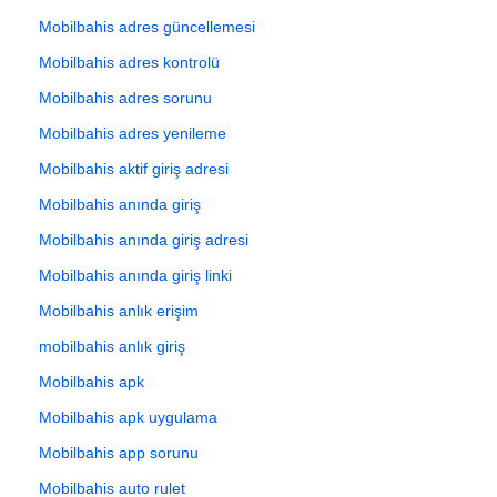
Mobilbahis adres güncellemesi
Mobilbahis adres kontrolü
Mobilbahis adres sorunu
Mobilbahis adres yenileme
Mobilbahis aktif giriş adresi
Mobilbahis anında giriş
Mobilbahis anında giriş adresi
Mobilbahis anında giriş linki
Mobilbahis anlık erişim
mobilbahis anlık giriş
Mobilbahis apk
Mobilbahis apk uygulama
Mobilbahis app sorunu
Mobilbahis auto rulet