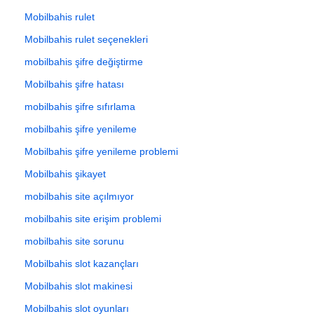
Mobilbahis rulet
Mobilbahis rulet seçenekleri
mobilbahis şifre değiştirme
Mobilbahis şifre hatası
mobilbahis şifre sıfırlama
mobilbahis şifre yenileme
Mobilbahis şifre yenileme problemi
Mobilbahis şikayet
mobilbahis site açılmıyor
mobilbahis site erişim problemi
mobilbahis site sorunu
Mobilbahis slot kazançları
Mobilbahis slot makinesi
Mobilbahis slot oyunları