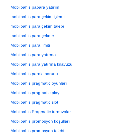
Mobilbahis papara yatırımı
mobilbahis para çekim işlemi
mobilbahis para çekim talebi
mobilbahis para çekme
Mobilbahis para limiti
Mobilbahis para yatırma
Mobilbahis para yatırma kılavuzu
Mobilbahis parola sorunu
Mobilbahis pragmatic oyunları
Mobilbahis pragmatic play
Mobilbahis pragmatic slot
Mobilbahis Pragmatic turnuvalar
Mobilbahis promosyon koşulları
Mobilbahis promosyon talebi