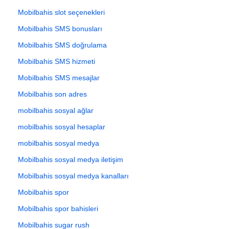
Mobilbahis slot seçenekleri
Mobilbahis SMS bonusları
Mobilbahis SMS doğrulama
Mobilbahis SMS hizmeti
Mobilbahis SMS mesajlar
Mobilbahis son adres
mobilbahis sosyal ağlar
mobilbahis sosyal hesaplar
mobilbahis sosyal medya
Mobilbahis sosyal medya iletişim
Mobilbahis sosyal medya kanalları
Mobilbahis spor
Mobilbahis spor bahisleri
Mobilbahis sugar rush