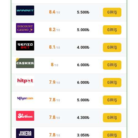
8.4
5.500₺
GİRİŞ
/10
8.2
5.000₺
GİRİŞ
/10
8.1
4.000₺
GİRİŞ
/10
8
6.000₺
GİRİŞ
/10
7.9
6.000₺
GİRİŞ
/10
7.8
5.000₺
GİRİŞ
/10
7.8
4.300₺
GİRİŞ
/10
7.8
3.050₺
GİRİŞ
/10