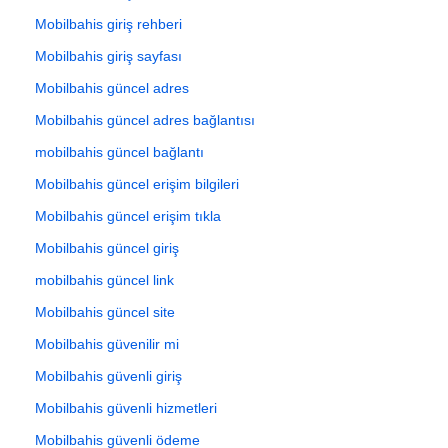
Mobilbahis giriş rehberi
Mobilbahis giriş sayfası
Mobilbahis güncel adres
Mobilbahis güncel adres bağlantısı
mobilbahis güncel bağlantı
Mobilbahis güncel erişim bilgileri
Mobilbahis güncel erişim tıkla
Mobilbahis güncel giriş
mobilbahis güncel link
Mobilbahis güncel site
Mobilbahis güvenilir mi
Mobilbahis güvenli giriş
Mobilbahis güvenli hizmetleri
Mobilbahis güvenli ödeme