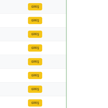
GİRİŞ
GİRİŞ
GİRİŞ
GİRİŞ
GİRİŞ
GİRİŞ
GİRİŞ
GİRİŞ