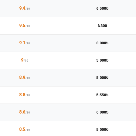
9.4
6.500₺
/10
9.5
%300
/10
9.1
8.000₺
/10
9
5.000₺
/10
8.9
5.000₺
/10
8.8
5.550₺
/10
8.6
6.000₺
/10
8.5
5.000₺
/10