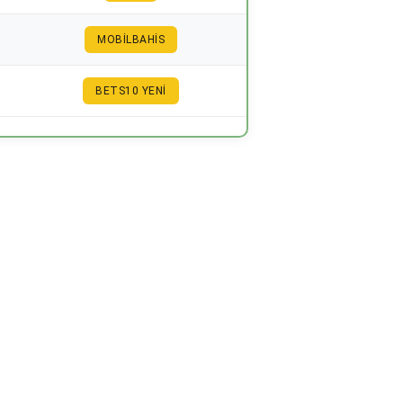
MOBILBAHIS
BETS10 YENI