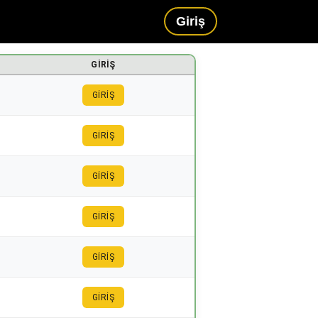
Giriş
GIRIŞ
GİRİŞ
GİRİŞ
GİRİŞ
GİRİŞ
GİRİŞ
GİRİŞ