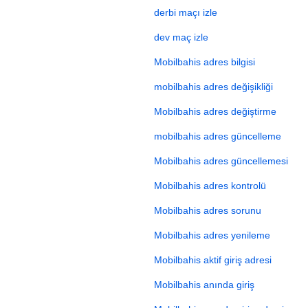
derbi maçı izle
dev maç izle
Mobilbahis adres bilgisi
mobilbahis adres değişikliği
Mobilbahis adres değiştirme
mobilbahis adres güncelleme
Mobilbahis adres güncellemesi
Mobilbahis adres kontrolü
Mobilbahis adres sorunu
Mobilbahis adres yenileme
Mobilbahis aktif giriş adresi
Mobilbahis anında giriş