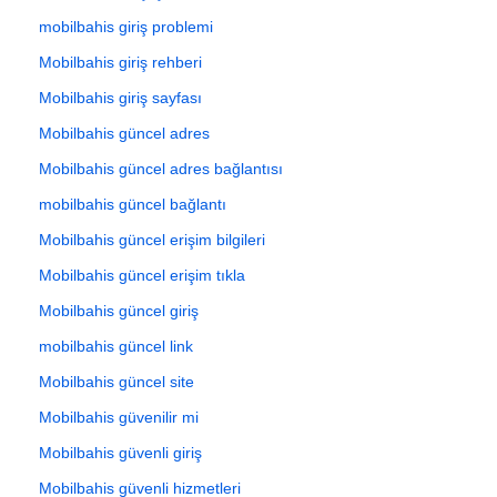
mobilbahis giriş problemi
Mobilbahis giriş rehberi
Mobilbahis giriş sayfası
Mobilbahis güncel adres
Mobilbahis güncel adres bağlantısı
mobilbahis güncel bağlantı
Mobilbahis güncel erişim bilgileri
Mobilbahis güncel erişim tıkla
Mobilbahis güncel giriş
mobilbahis güncel link
Mobilbahis güncel site
Mobilbahis güvenilir mi
Mobilbahis güvenli giriş
Mobilbahis güvenli hizmetleri