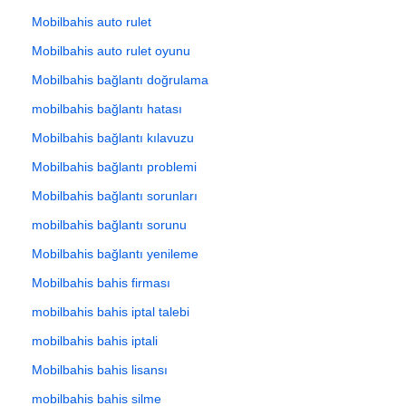
Mobilbahis auto rulet
Mobilbahis auto rulet oyunu
Mobilbahis bağlantı doğrulama
mobilbahis bağlantı hatası
Mobilbahis bağlantı kılavuzu
Mobilbahis bağlantı problemi
Mobilbahis bağlantı sorunları
mobilbahis bağlantı sorunu
Mobilbahis bağlantı yenileme
Mobilbahis bahis firması
mobilbahis bahis iptal talebi
mobilbahis bahis iptali
Mobilbahis bahis lisansı
mobilbahis bahis silme