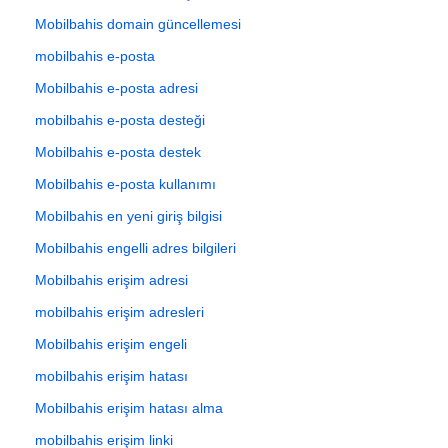
Mobilbahis domain güncellemesi
mobilbahis e-posta
Mobilbahis e-posta adresi
mobilbahis e-posta desteği
Mobilbahis e-posta destek
Mobilbahis e-posta kullanımı
Mobilbahis en yeni giriş bilgisi
Mobilbahis engelli adres bilgileri
Mobilbahis erişim adresi
mobilbahis erişim adresleri
Mobilbahis erişim engeli
mobilbahis erişim hatası
Mobilbahis erişim hatası alma
mobilbahis erişim linki