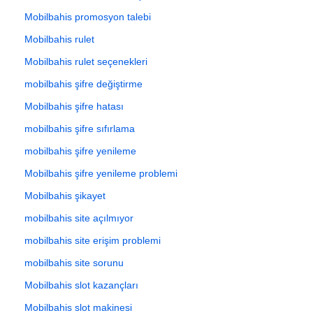
Mobilbahis promosyon talebi
Mobilbahis rulet
Mobilbahis rulet seçenekleri
mobilbahis şifre değiştirme
Mobilbahis şifre hatası
mobilbahis şifre sıfırlama
mobilbahis şifre yenileme
Mobilbahis şifre yenileme problemi
Mobilbahis şikayet
mobilbahis site açılmıyor
mobilbahis site erişim problemi
mobilbahis site sorunu
Mobilbahis slot kazançları
Mobilbahis slot makinesi