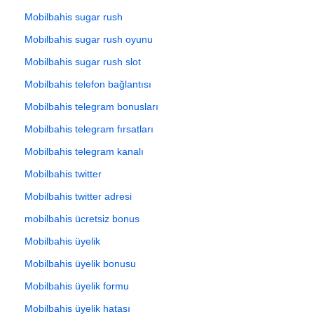
Mobilbahis sugar rush
Mobilbahis sugar rush oyunu
Mobilbahis sugar rush slot
Mobilbahis telefon bağlantısı
Mobilbahis telegram bonusları
Mobilbahis telegram fırsatları
Mobilbahis telegram kanalı
Mobilbahis twitter
Mobilbahis twitter adresi
mobilbahis ücretsiz bonus
Mobilbahis üyelik
Mobilbahis üyelik bonusu
Mobilbahis üyelik formu
Mobilbahis üyelik hatası