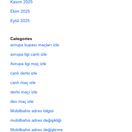
Kasım 2025
Ekim 2025
Eylül 2025
Categories
avrupa kupası maçları izle
avrupa ligi canlı izle
Avrupa ligi maç izle
canlı derbi izle
canlı maç izle
derbi maçı izle
dev maç izle
Mobilbahis adres bilgisi
mobilbahis adres değişikliği
Mobilbahis adres değiştirme