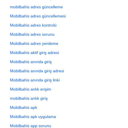
mobilbahis adres güncelleme
Mobilbahis adres güncellemesi
Mobilbahis adres kontrolü
Mobilbahis adres sorunu
Mobilbahis adres yenileme
Mobilbahis aktif giriş adresi
Mobilbahis anında giriş
Mobilbahis anında giriş adresi
Mobilbahis anında giriş linki
Mobilbahis anlık erişim
mobilbahis anlık giriş
Mobilbahis apk
Mobilbahis apk uygulama
Mobilbahis app sorunu