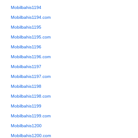
Mobilbahis1194
Mobilbahis1194.com
Mobilbahis1195
Mobilbahis1195.com
Mobilbahis1196
Mobilbahis1196.com
Mobilbahis1197
Mobilbahis1197.com
Mobilbahis1198
Mobilbahis1198.com
Mobilbahis1199
Mobilbahis1199.com
Mobilbahis1200
Mobilbahis1200.com