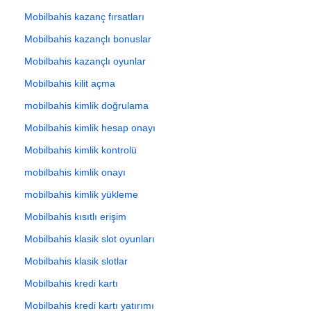
Mobilbahis kazanç fırsatları
Mobilbahis kazançlı bonuslar
Mobilbahis kazançlı oyunlar
Mobilbahis kilit açma
mobilbahis kimlik doğrulama
Mobilbahis kimlik hesap onayı
Mobilbahis kimlik kontrolü
mobilbahis kimlik onayı
mobilbahis kimlik yükleme
Mobilbahis kısıtlı erişim
Mobilbahis klasik slot oyunları
Mobilbahis klasik slotlar
Mobilbahis kredi kartı
Mobilbahis kredi kartı yatırımı