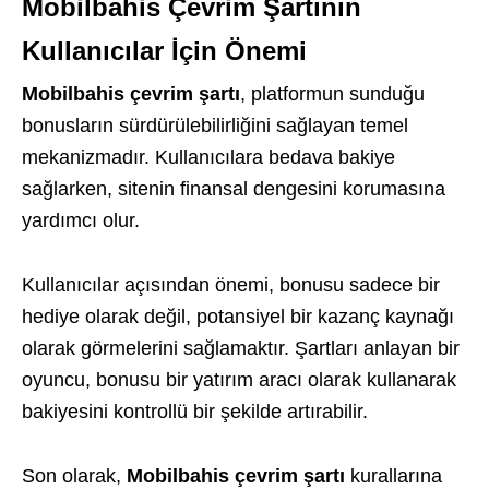
Mobilbahis Çevrim Şartının
Kullanıcılar İçin Önemi
Mobilbahis çevrim şartı
, platformun sunduğu
bonusların sürdürülebilirliğini sağlayan temel
mekanizmadır. Kullanıcılara bedava bakiye
sağlarken, sitenin finansal dengesini korumasına
yardımcı olur.
Kullanıcılar açısından önemi, bonusu sadece bir
hediye olarak değil, potansiyel bir kazanç kaynağı
olarak görmelerini sağlamaktır. Şartları anlayan bir
oyuncu, bonusu bir yatırım aracı olarak kullanarak
bakiyesini kontrollü bir şekilde artırabilir.
Son olarak,
Mobilbahis çevrim şartı
kurallarına