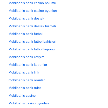
Mobilbahis canlı casino bölümü
Mobilbahis canlı casino oyunları
Mobilbahis canlı destek
Mobilbahis canlı destek hizmeti
Mobilbahis canlı futbol
Mobilbahis canlı futbol bahisleri
Mobilbahis canlı futbol kuponu
Mobilbahis canlı iletişim
Mobilbahis canlı kuponlar
Mobilbahis canlı link
mobilbahis canlı oranlar
Mobilbahis canlı rulet
Mobilbahis casino
Mobilbahis casino oyunları