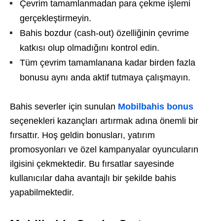
Çevrim tamamlanmadan para çekme işlemi
gerçekleştirmeyin.
Bahis bozdur (cash-out) özelliğinin çevrime
katkısı olup olmadığını kontrol edin.
Tüm çevrim tamamlanana kadar birden fazla
bonusu aynı anda aktif tutmaya çalışmayın.
Bahis severler için sunulan
Mobilbahis bonus
seçenekleri kazançları artırmak adına önemli bir
fırsattır. Hoş geldin bonusları, yatırım
promosyonları ve özel kampanyalar oyuncuların
ilgisini çekmektedir. Bu fırsatlar sayesinde
kullanıcılar daha avantajlı bir şekilde bahis
yapabilmektedir.