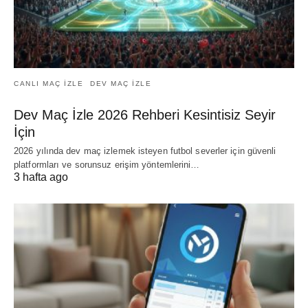
CANLI MAÇ IZLE
DEV MAÇ IZLE
Dev Maç İzle 2026 Rehberi Kesintisiz Seyir
İçin
2026 yılında dev maç izlemek isteyen futbol severler için güvenli
platformları ve sorunsuz erişim yöntemlerini…
3 hafta ago