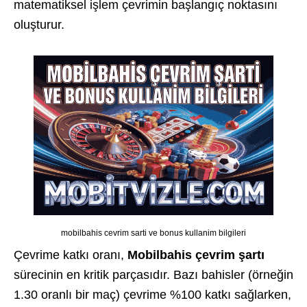
matematiksel işlem çevrimin başlangıç noktasını
oluşturur.
mobilbahis cevrim sarti ve bonus kullanim bilgileri
Çevrime katkı oranı,
Mobilbahis çevrim şartı
sürecinin en kritik parçasıdır. Bazı bahisler (örneğin
1.30 oranlı bir maç) çevrime %100 katkı sağlarken,