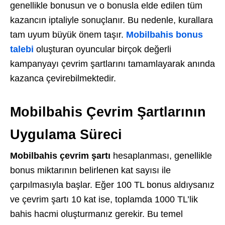
genellikle bonusun ve o bonusla elde edilen tüm
kazancın iptaliyle sonuçlanır. Bu nedenle, kurallara
tam uyum büyük önem taşır.
Mobilbahis bonus
talebi
oluşturan oyuncular birçok değerli
kampanyayı çevrim şartlarını tamamlayarak anında
kazanca çevirebilmektedir.
Mobilbahis Çevrim Şartlarının
Uygulama Süreci
Mobilbahis çevrim şartı
hesaplanması, genellikle
bonus miktarının belirlenen kat sayısı ile
çarpılmasıyla başlar. Eğer 100 TL bonus aldıysanız
ve çevrim şartı 10 kat ise, toplamda 1000 TL’lik
bahis hacmi oluşturmanız gerekir. Bu temel