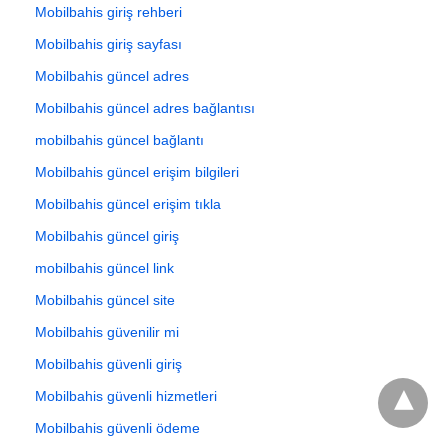
Mobilbahis giriş rehberi
Mobilbahis giriş sayfası
Mobilbahis güncel adres
Mobilbahis güncel adres bağlantısı
mobilbahis güncel bağlantı
Mobilbahis güncel erişim bilgileri
Mobilbahis güncel erişim tıkla
Mobilbahis güncel giriş
mobilbahis güncel link
Mobilbahis güncel site
Mobilbahis güvenilir mi
Mobilbahis güvenli giriş
Mobilbahis güvenli hizmetleri
Mobilbahis güvenli ödeme