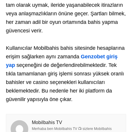
tam olarak uymak, ileride yaşanabilecek itirazların
veya anlaşmazlıkların önüne geçer. Şartları bilmek,
her zaman adil bir oyun ortamında bahis yapma
güvencesi verir.
Kullanıcılar Mobilbahis bahis sitesinde hesaplarına
erişim sağlarken aynı zamanda
Genzobet giriş
yap
seçeneğini de değerlendirebilmektedir. Tek
tıkla tamamlanan giriş işlemi sonrası yüksek oranlı
bahisler ve casino seçenekleri kullanıcıları
beklemektedir. Bu nedenle her iki platform da
güvenilir yapısıyla öne çıkar.
Mobilbahis TV
Merhaba ben Mobilbahis TV 📺 sizlere Mobilbahis