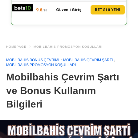
9.6
Güvenli Giriş
BETS10 YENI
/10
HOMEPAGE
MOBILBAHIS PROMOSYON KOŞULLARI
MOBILBAHIS BONUS ÇEVRIMI
MOBILBAHIS ÇEVRIM ŞARTI
MOBILBAHIS PROMOSYON KOŞULLARI
Mobilbahis Çevrim Şartı
ve Bonus Kullanım
Bilgileri