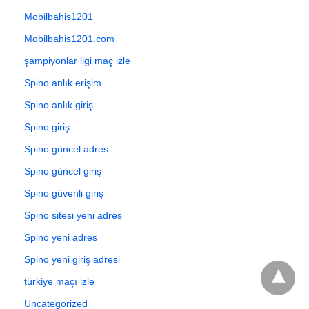
Mobilbahis1201
Mobilbahis1201.com
şampiyonlar ligi maç izle
Spino anlık erişim
Spino anlık giriş
Spino giriş
Spino güncel adres
Spino güncel giriş
Spino güvenli giriş
Spino sitesi yeni adres
Spino yeni adres
Spino yeni giriş adresi
türkiye maçı izle
Uncategorized