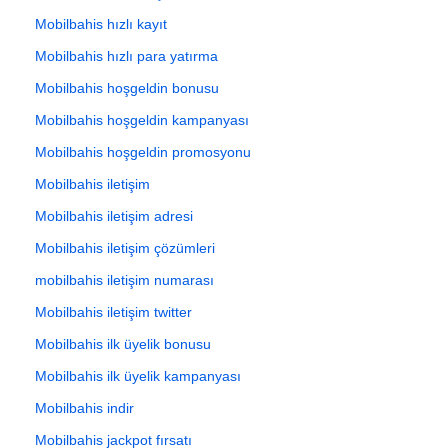
Mobilbahis hızlı kayıt
Mobilbahis hızlı para yatırma
Mobilbahis hoşgeldin bonusu
Mobilbahis hoşgeldin kampanyası
Mobilbahis hoşgeldin promosyonu
Mobilbahis iletişim
Mobilbahis iletişim adresi
Mobilbahis iletişim çözümleri
mobilbahis iletişim numarası
Mobilbahis iletişim twitter
Mobilbahis ilk üyelik bonusu
Mobilbahis ilk üyelik kampanyası
Mobilbahis indir
Mobilbahis jackpot fırsatı