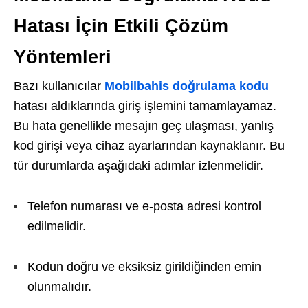
Hatası İçin Etkili Çözüm
Yöntemleri
Bazı kullanıcılar
Mobilbahis doğrulama kodu
hatası aldıklarında giriş işlemini tamamlayamaz.
Bu hata genellikle mesajın geç ulaşması, yanlış
kod girişi veya cihaz ayarlarından kaynaklanır. Bu
tür durumlarda aşağıdaki adımlar izlenmelidir.
Telefon numarası ve e-posta adresi kontrol
edilmelidir.
Kodun doğru ve eksiksiz girildiğinden emin
olunmalıdır.