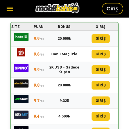
Giriş
SITE
PUAN
BONUS
GIRIŞ
9.9
20.000₺
GİRİŞ
/10
9.6
Canlı Maç İzle
GİRİŞ
/10
2K USD - Sadece
9.9
GİRİŞ
/10
Kripto
9.8
20.000₺
GİRİŞ
/10
9.7
%325
GİRİŞ
/10
9.4
4.500₺
GİRİŞ
/10