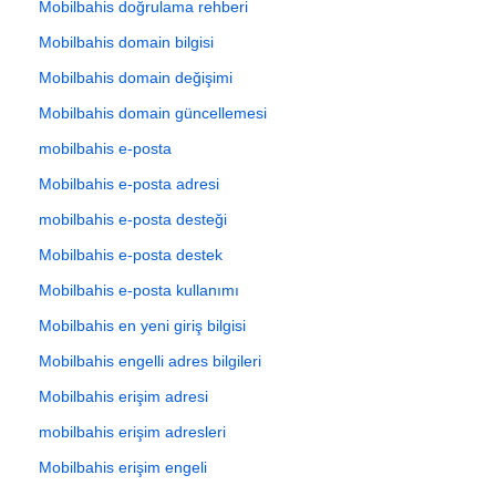
Mobilbahis doğrulama rehberi
Mobilbahis domain bilgisi
Mobilbahis domain değişimi
Mobilbahis domain güncellemesi
mobilbahis e-posta
Mobilbahis e-posta adresi
mobilbahis e-posta desteği
Mobilbahis e-posta destek
Mobilbahis e-posta kullanımı
Mobilbahis en yeni giriş bilgisi
Mobilbahis engelli adres bilgileri
Mobilbahis erişim adresi
mobilbahis erişim adresleri
Mobilbahis erişim engeli