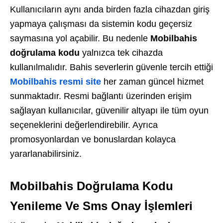
Kullanıcıların aynı anda birden fazla cihazdan giriş
yapmaya çalışması da sistemin kodu geçersiz
saymasına yol açabilir. Bu nedenle
Mobilbahis
doğrulama kodu
yalnızca tek cihazda
kullanılmalıdır.
Bahis severlerin güvenle tercih ettiği
Mobilbahis resmi site
her zaman güncel hizmet
sunmaktadır. Resmi bağlantı üzerinden erişim
sağlayan kullanıcılar, güvenilir altyapı ile tüm oyun
seçeneklerini değerlendirebilir. Ayrıca
promosyonlardan ve bonuslardan kolayca
yararlanabilirsiniz.
Mobilbahis Doğrulama Kodu
Yenileme Ve Sms Onay İşlemleri