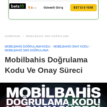
9.6
Güvenli Giriş
BETS10 YENI
/10
HOMEPAGE
MOBILBAHIS SMS DOĞRULAMA
MOBILBAHIS DOĞRULAMA KODU
MOBILBAHIS ONAY KODU
MOBILBAHIS SMS DOĞRULAMA
Mobilbahis Doğrulama
Kodu Ve Onay Süreci