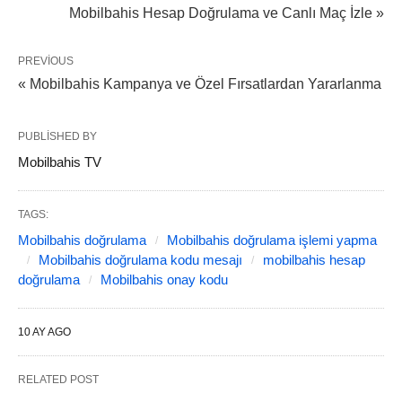
Mobilbahis Hesap Doğrulama ve Canlı Maç İzle »
PREVIOUS
« Mobilbahis Kampanya ve Özel Fırsatlardan Yararlanma
PUBLISHED BY
Mobilbahis TV
TAGS:
Mobilbahis doğrulama
Mobilbahis doğrulama işlemi yapma
Mobilbahis doğrulama kodu mesajı
mobilbahis hesap
doğrulama
Mobilbahis onay kodu
10 AY AGO
RELATED POST