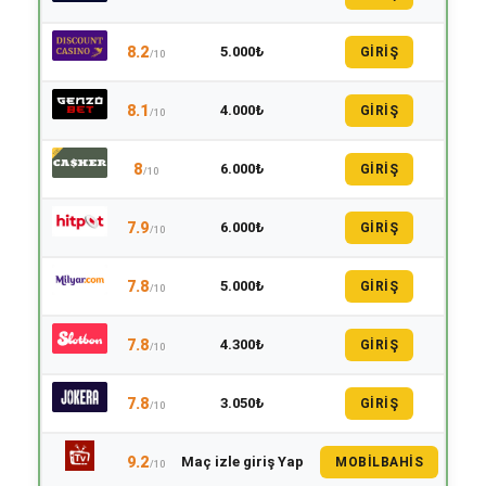
8.2
5.000₺
GİRİŞ
/10
8.1
4.000₺
GİRİŞ
/10
8
6.000₺
GİRİŞ
/10
7.9
6.000₺
GİRİŞ
/10
7.8
5.000₺
GİRİŞ
/10
7.8
4.300₺
GİRİŞ
/10
7.8
3.050₺
GİRİŞ
/10
9.2
Maç izle giriş Yap
MOBILBAHIS
/10