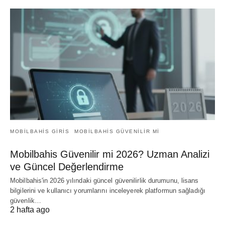
MOBILBAHIS GIRIS
MOBILBAHIS GÜVENILIR MI
Mobilbahis Güvenilir mi 2026? Uzman Analizi
ve Güncel Değerlendirme
Mobilbahis'in 2026 yılındaki güncel güvenilirlik durumunu, lisans
bilgilerini ve kullanıcı yorumlarını inceleyerek platformun sağladığı
güvenlik…
2 hafta ago