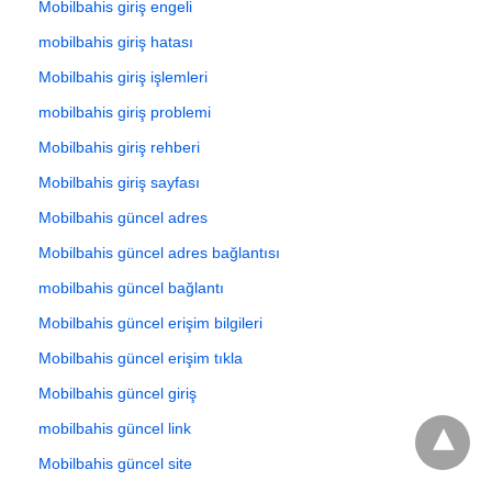
Mobilbahis giriş engeli
mobilbahis giriş hatası
Mobilbahis giriş işlemleri
mobilbahis giriş problemi
Mobilbahis giriş rehberi
Mobilbahis giriş sayfası
Mobilbahis güncel adres
Mobilbahis güncel adres bağlantısı
mobilbahis güncel bağlantı
Mobilbahis güncel erişim bilgileri
Mobilbahis güncel erişim tıkla
Mobilbahis güncel giriş
mobilbahis güncel link
Mobilbahis güncel site