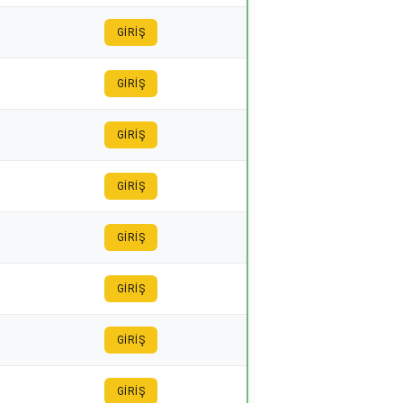
GİRİŞ
GİRİŞ
GİRİŞ
GİRİŞ
GİRİŞ
GİRİŞ
GİRİŞ
GİRİŞ