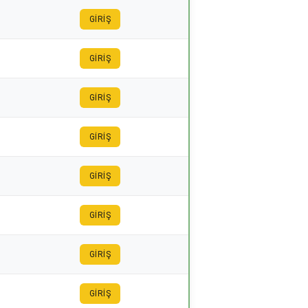
GİRİŞ
GİRİŞ
GİRİŞ
GİRİŞ
GİRİŞ
GİRİŞ
GİRİŞ
GİRİŞ