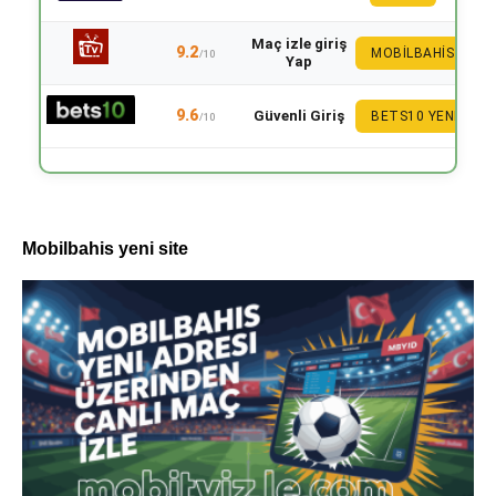
Maç izle giriş
9.2
MOBILBAHIS
/10
Yap
9.6
Güvenli Giriş
BETS10 YENI
/10
Mobilbahis yeni site