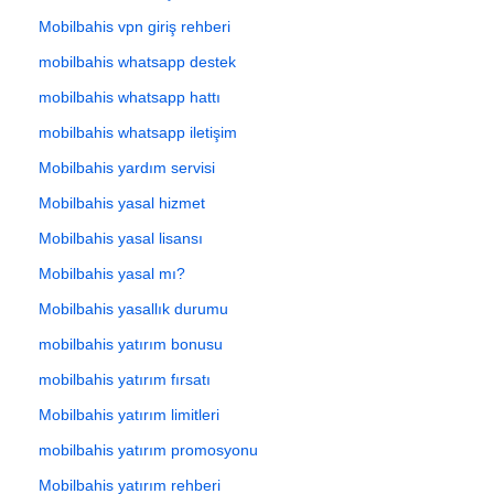
Mobilbahis vpn giriş rehberi
mobilbahis whatsapp destek
mobilbahis whatsapp hattı
mobilbahis whatsapp iletişim
Mobilbahis yardım servisi
Mobilbahis yasal hizmet
Mobilbahis yasal lisansı
Mobilbahis yasal mı?
Mobilbahis yasallık durumu
mobilbahis yatırım bonusu
mobilbahis yatırım fırsatı
Mobilbahis yatırım limitleri
mobilbahis yatırım promosyonu
Mobilbahis yatırım rehberi