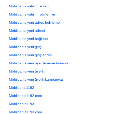
Mobilbahis yatırım süreci
Mobilbahis yatırım yöntemleri
Mobilbahis yeni adres belirleme
Mobilbahis yeni adresi
Mobilbahis yeni bağlantı
Mobilbahis yeni giriş
Mobilbahis yeni giriş adresi
Mobilbahis yeni üye deneme bonusu
Mobilbahis yeni üyelik
Mobilbahis yeni üyelik kampanyası
Mobilbahis1192
Mobilbahis1192.com
Mobilbahis1193
Mobilbahis1193.com