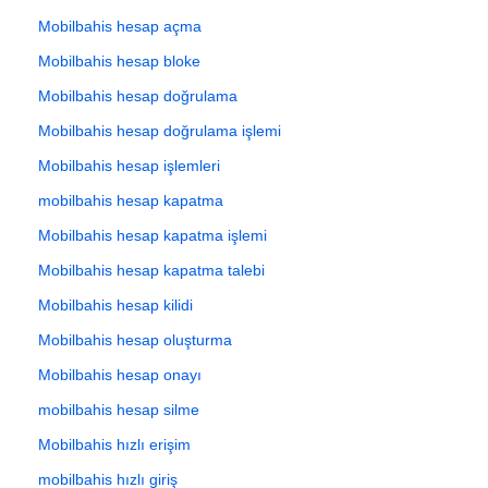
Mobilbahis hesap açma
Mobilbahis hesap bloke
Mobilbahis hesap doğrulama
Mobilbahis hesap doğrulama işlemi
Mobilbahis hesap işlemleri
mobilbahis hesap kapatma
Mobilbahis hesap kapatma işlemi
Mobilbahis hesap kapatma talebi
Mobilbahis hesap kilidi
Mobilbahis hesap oluşturma
Mobilbahis hesap onayı
mobilbahis hesap silme
Mobilbahis hızlı erişim
mobilbahis hızlı giriş