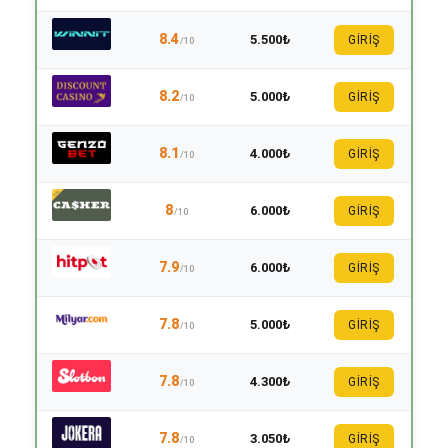
8.4
5.500₺
GİRİŞ
/10
8.2
5.000₺
GİRİŞ
/10
8.1
4.000₺
GİRİŞ
/10
8
6.000₺
GİRİŞ
/10
7.9
6.000₺
GİRİŞ
/10
7.8
5.000₺
GİRİŞ
/10
7.8
4.300₺
GİRİŞ
/10
7.8
3.050₺
GİRİŞ
/10