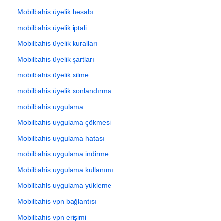
Mobilbahis üyelik hesabı
mobilbahis üyelik iptali
Mobilbahis üyelik kuralları
Mobilbahis üyelik şartları
mobilbahis üyelik silme
mobilbahis üyelik sonlandırma
mobilbahis uygulama
Mobilbahis uygulama çökmesi
Mobilbahis uygulama hatası
mobilbahis uygulama indirme
Mobilbahis uygulama kullanımı
Mobilbahis uygulama yükleme
Mobilbahis vpn bağlantısı
Mobilbahis vpn erişimi