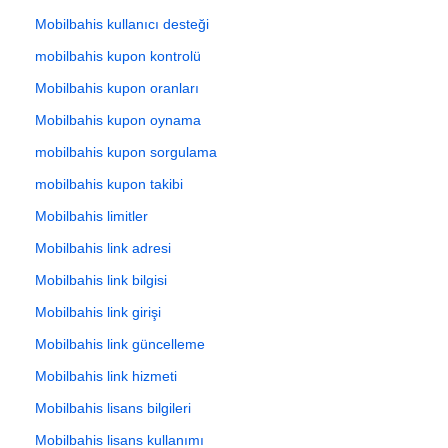
Mobilbahis kullanıcı desteği
mobilbahis kupon kontrolü
Mobilbahis kupon oranları
Mobilbahis kupon oynama
mobilbahis kupon sorgulama
mobilbahis kupon takibi
Mobilbahis limitler
Mobilbahis link adresi
Mobilbahis link bilgisi
Mobilbahis link girişi
Mobilbahis link güncelleme
Mobilbahis link hizmeti
Mobilbahis lisans bilgileri
Mobilbahis lisans kullanımı