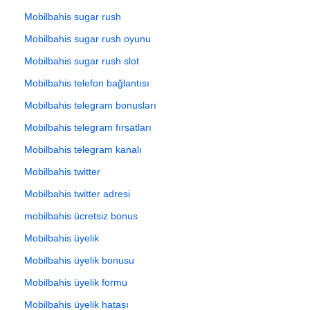
Mobilbahis sugar rush
Mobilbahis sugar rush oyunu
Mobilbahis sugar rush slot
Mobilbahis telefon bağlantısı
Mobilbahis telegram bonusları
Mobilbahis telegram fırsatları
Mobilbahis telegram kanalı
Mobilbahis twitter
Mobilbahis twitter adresi
mobilbahis ücretsiz bonus
Mobilbahis üyelik
Mobilbahis üyelik bonusu
Mobilbahis üyelik formu
Mobilbahis üyelik hatası