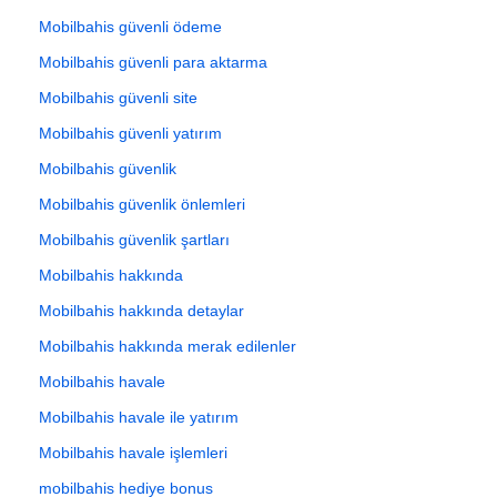
Mobilbahis güvenli ödeme
Mobilbahis güvenli para aktarma
Mobilbahis güvenli site
Mobilbahis güvenli yatırım
Mobilbahis güvenlik
Mobilbahis güvenlik önlemleri
Mobilbahis güvenlik şartları
Mobilbahis hakkında
Mobilbahis hakkında detaylar
Mobilbahis hakkında merak edilenler
Mobilbahis havale
Mobilbahis havale ile yatırım
Mobilbahis havale işlemleri
mobilbahis hediye bonus