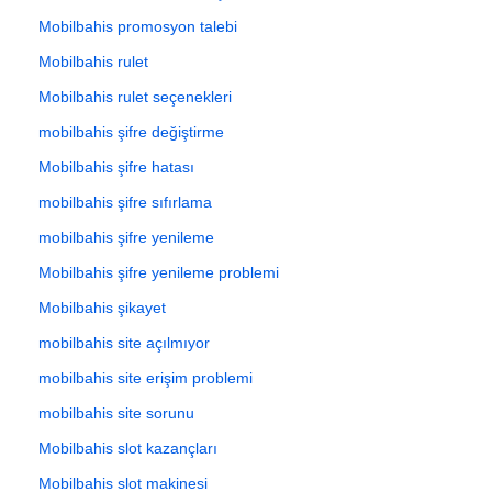
Mobilbahis promosyon talebi
Mobilbahis rulet
Mobilbahis rulet seçenekleri
mobilbahis şifre değiştirme
Mobilbahis şifre hatası
mobilbahis şifre sıfırlama
mobilbahis şifre yenileme
Mobilbahis şifre yenileme problemi
Mobilbahis şikayet
mobilbahis site açılmıyor
mobilbahis site erişim problemi
mobilbahis site sorunu
Mobilbahis slot kazançları
Mobilbahis slot makinesi