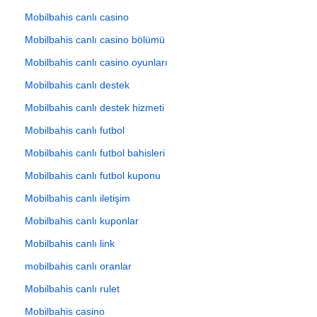
Mobilbahis canlı casino
Mobilbahis canlı casino bölümü
Mobilbahis canlı casino oyunları
Mobilbahis canlı destek
Mobilbahis canlı destek hizmeti
Mobilbahis canlı futbol
Mobilbahis canlı futbol bahisleri
Mobilbahis canlı futbol kuponu
Mobilbahis canlı iletişim
Mobilbahis canlı kuponlar
Mobilbahis canlı link
mobilbahis canlı oranlar
Mobilbahis canlı rulet
Mobilbahis casino