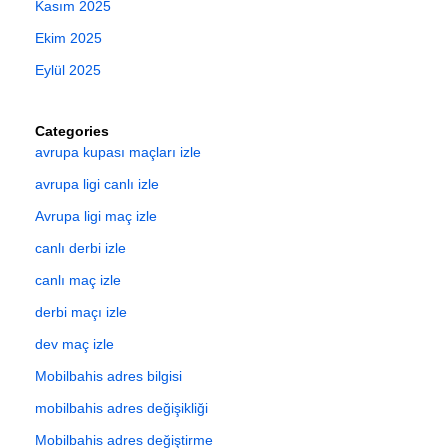
Kasım 2025
Ekim 2025
Eylül 2025
Categories
avrupa kupası maçları izle
avrupa ligi canlı izle
Avrupa ligi maç izle
canlı derbi izle
canlı maç izle
derbi maçı izle
dev maç izle
Mobilbahis adres bilgisi
mobilbahis adres değişikliği
Mobilbahis adres değiştirme