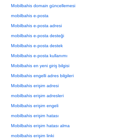
Mobilbahis domain güncellemesi
mobilbahis e-posta
Mobilbahis e-posta adresi
mobilbahis e-posta desteği
Mobilbahis e-posta destek
Mobilbahis e-posta kullanımı
Mobilbahis en yeni giriş bilgisi
Mobilbahis engelli adres bilgileri
Mobilbahis erişim adresi
mobilbahis erişim adresleri
Mobilbahis erişim engeli
mobilbahis erişim hatası
Mobilbahis erişim hatası alma
mobilbahis erişim linki