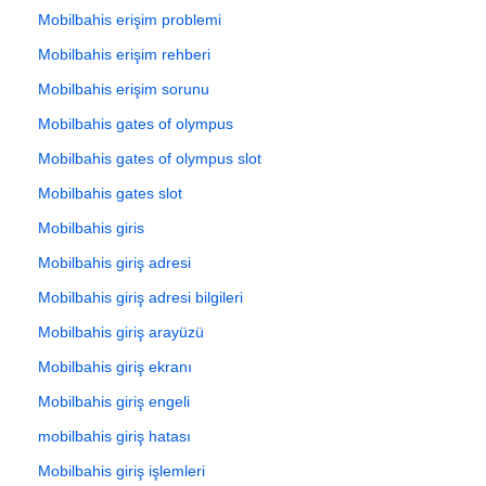
Mobilbahis erişim problemi
Mobilbahis erişim rehberi
Mobilbahis erişim sorunu
Mobilbahis gates of olympus
Mobilbahis gates of olympus slot
Mobilbahis gates slot
Mobilbahis giris
Mobilbahis giriş adresi
Mobilbahis giriş adresi bilgileri
Mobilbahis giriş arayüzü
Mobilbahis giriş ekranı
Mobilbahis giriş engeli
mobilbahis giriş hatası
Mobilbahis giriş işlemleri