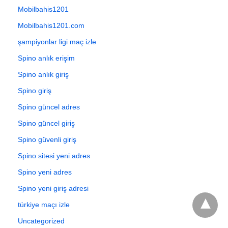
Mobilbahis1201
Mobilbahis1201.com
şampiyonlar ligi maç izle
Spino anlık erişim
Spino anlık giriş
Spino giriş
Spino güncel adres
Spino güncel giriş
Spino güvenli giriş
Spino sitesi yeni adres
Spino yeni adres
Spino yeni giriş adresi
türkiye maçı izle
Uncategorized