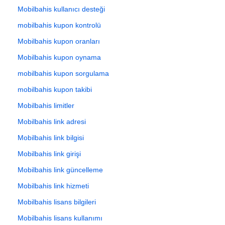
Mobilbahis kullanıcı desteği
mobilbahis kupon kontrolü
Mobilbahis kupon oranları
Mobilbahis kupon oynama
mobilbahis kupon sorgulama
mobilbahis kupon takibi
Mobilbahis limitler
Mobilbahis link adresi
Mobilbahis link bilgisi
Mobilbahis link girişi
Mobilbahis link güncelleme
Mobilbahis link hizmeti
Mobilbahis lisans bilgileri
Mobilbahis lisans kullanımı