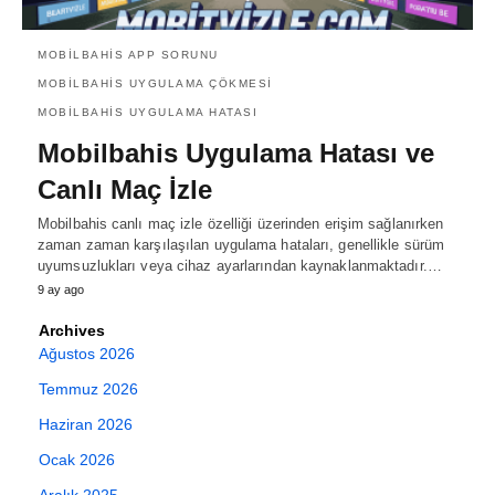
MOBILBAHIS APP SORUNU
MOBILBAHIS UYGULAMA ÇÖKMESI
MOBILBAHIS UYGULAMA HATASI
Mobilbahis Uygulama Hatası ve
Canlı Maç İzle
Mobilbahis canlı maç izle özelliği üzerinden erişim sağlanırken
zaman zaman karşılaşılan uygulama hataları, genellikle sürüm
uyumsuzlukları veya cihaz ayarlarından kaynaklanmaktadır.…
9 ay ago
Archives
Ağustos 2026
Temmuz 2026
Haziran 2026
Ocak 2026
Aralık 2025