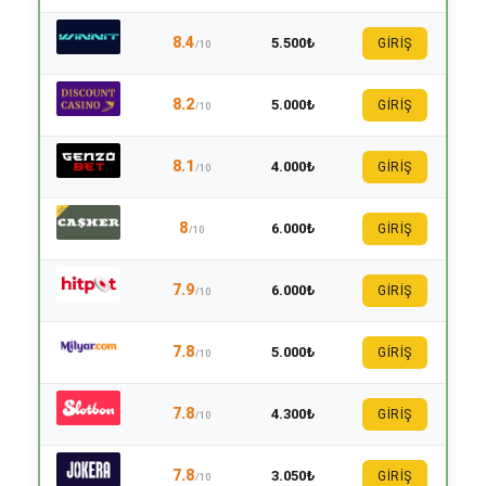
8.4
5.500₺
GİRİŞ
/10
8.2
5.000₺
GİRİŞ
/10
8.1
4.000₺
GİRİŞ
/10
8
6.000₺
GİRİŞ
/10
7.9
6.000₺
GİRİŞ
/10
7.8
5.000₺
GİRİŞ
/10
7.8
4.300₺
GİRİŞ
/10
7.8
3.050₺
GİRİŞ
/10