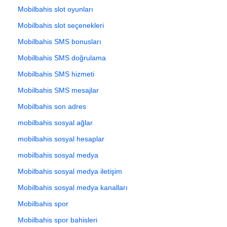
Mobilbahis slot oyunları
Mobilbahis slot seçenekleri
Mobilbahis SMS bonusları
Mobilbahis SMS doğrulama
Mobilbahis SMS hizmeti
Mobilbahis SMS mesajlar
Mobilbahis son adres
mobilbahis sosyal ağlar
mobilbahis sosyal hesaplar
mobilbahis sosyal medya
Mobilbahis sosyal medya iletişim
Mobilbahis sosyal medya kanalları
Mobilbahis spor
Mobilbahis spor bahisleri