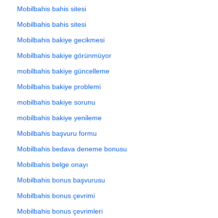
Mobilbahis bahis sitesi
Mobilbahis bahis sitesi
Mobilbahis bakiye gecikmesi
Mobilbahis bakiye görünmüyor
mobilbahis bakiye güncelleme
Mobilbahis bakiye problemi
mobilbahis bakiye sorunu
mobilbahis bakiye yenileme
Mobilbahis başvuru formu
Mobilbahis bedava deneme bonusu
Mobilbahis belge onayı
Mobilbahis bonus başvurusu
Mobilbahis bonus çevrimi
Mobilbahis bonus çevrimleri