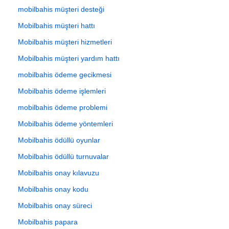
mobilbahis müşteri desteği
Mobilbahis müşteri hattı
Mobilbahis müşteri hizmetleri
Mobilbahis müşteri yardım hattı
mobilbahis ödeme gecikmesi
Mobilbahis ödeme işlemleri
mobilbahis ödeme problemi
Mobilbahis ödeme yöntemleri
Mobilbahis ödüllü oyunlar
Mobilbahis ödüllü turnuvalar
Mobilbahis onay kılavuzu
Mobilbahis onay kodu
Mobilbahis onay süreci
Mobilbahis papara