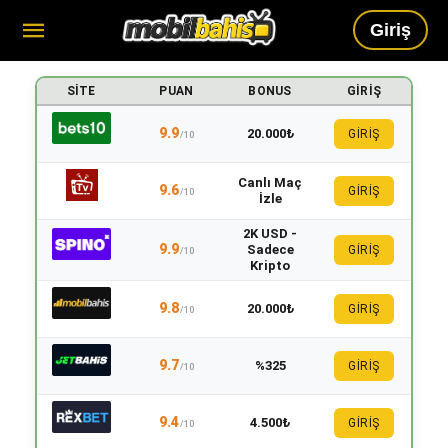
Giriş
SITE
PUAN
BONUS
GIRIŞ
9.9
20.000₺
GİRİŞ
/10
Canlı Maç
9.6
GİRİŞ
/10
İzle
2K USD -
9.9
Sadece
GİRİŞ
/10
Kripto
9.8
20.000₺
GİRİŞ
/10
9.7
%325
GİRİŞ
/10
9.4
4.500₺
GİRİŞ
/10