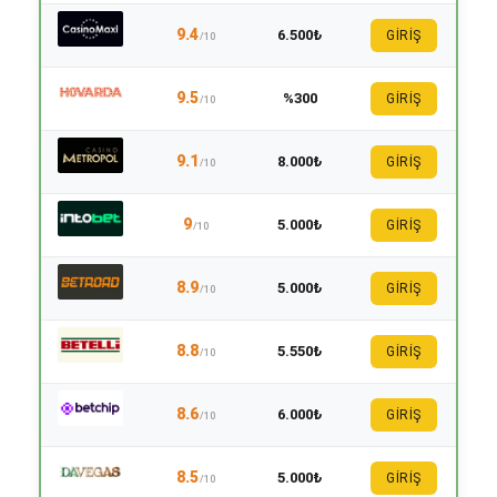
9.4
6.500₺
GİRİŞ
/10
9.5
%300
GİRİŞ
/10
9.1
8.000₺
GİRİŞ
/10
9
5.000₺
GİRİŞ
/10
8.9
5.000₺
GİRİŞ
/10
8.8
5.550₺
GİRİŞ
/10
8.6
6.000₺
GİRİŞ
/10
8.5
5.000₺
GİRİŞ
/10