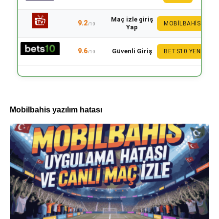
Maç izle giriş
9.2
MOBILBAHIS
/10
Yap
9.6
Güvenli Giriş
BETS10 YENI
/10
Mobilbahis yazılım hatası