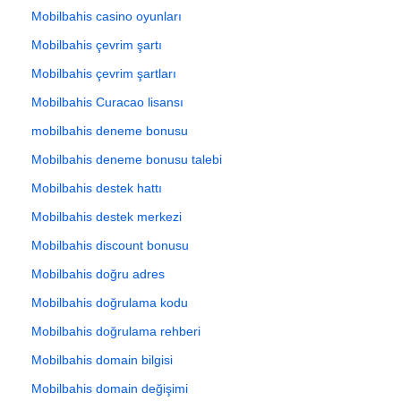
Mobilbahis casino oyunları
Mobilbahis çevrim şartı
Mobilbahis çevrim şartları
Mobilbahis Curacao lisansı
mobilbahis deneme bonusu
Mobilbahis deneme bonusu talebi
Mobilbahis destek hattı
Mobilbahis destek merkezi
Mobilbahis discount bonusu
Mobilbahis doğru adres
Mobilbahis doğrulama kodu
Mobilbahis doğrulama rehberi
Mobilbahis domain bilgisi
Mobilbahis domain değişimi