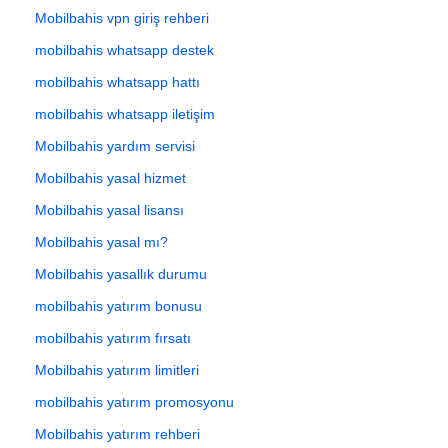
Mobilbahis vpn giriş rehberi
mobilbahis whatsapp destek
mobilbahis whatsapp hattı
mobilbahis whatsapp iletişim
Mobilbahis yardım servisi
Mobilbahis yasal hizmet
Mobilbahis yasal lisansı
Mobilbahis yasal mı?
Mobilbahis yasallık durumu
mobilbahis yatırım bonusu
mobilbahis yatırım fırsatı
Mobilbahis yatırım limitleri
mobilbahis yatırım promosyonu
Mobilbahis yatırım rehberi