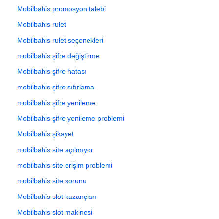
Mobilbahis promosyon talebi
Mobilbahis rulet
Mobilbahis rulet seçenekleri
mobilbahis şifre değiştirme
Mobilbahis şifre hatası
mobilbahis şifre sıfırlama
mobilbahis şifre yenileme
Mobilbahis şifre yenileme problemi
Mobilbahis şikayet
mobilbahis site açılmıyor
mobilbahis site erişim problemi
mobilbahis site sorunu
Mobilbahis slot kazançları
Mobilbahis slot makinesi