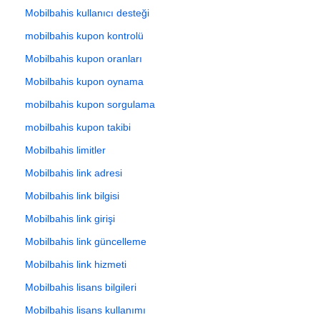
Mobilbahis kullanıcı desteği
mobilbahis kupon kontrolü
Mobilbahis kupon oranları
Mobilbahis kupon oynama
mobilbahis kupon sorgulama
mobilbahis kupon takibi
Mobilbahis limitler
Mobilbahis link adresi
Mobilbahis link bilgisi
Mobilbahis link girişi
Mobilbahis link güncelleme
Mobilbahis link hizmeti
Mobilbahis lisans bilgileri
Mobilbahis lisans kullanımı