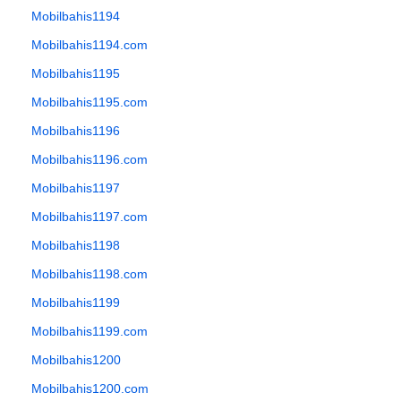
Mobilbahis1194
Mobilbahis1194.com
Mobilbahis1195
Mobilbahis1195.com
Mobilbahis1196
Mobilbahis1196.com
Mobilbahis1197
Mobilbahis1197.com
Mobilbahis1198
Mobilbahis1198.com
Mobilbahis1199
Mobilbahis1199.com
Mobilbahis1200
Mobilbahis1200.com