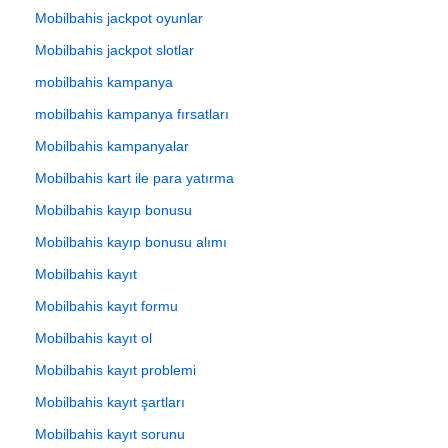
Mobilbahis jackpot oyunlar
Mobilbahis jackpot slotlar
mobilbahis kampanya
mobilbahis kampanya fırsatları
Mobilbahis kampanyalar
Mobilbahis kart ile para yatırma
Mobilbahis kayıp bonusu
Mobilbahis kayıp bonusu alımı
Mobilbahis kayıt
Mobilbahis kayıt formu
Mobilbahis kayıt ol
Mobilbahis kayıt problemi
Mobilbahis kayıt şartları
Mobilbahis kayıt sorunu