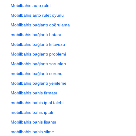
Mobilbahis auto rulet
Mobilbahis auto rulet oyunu
Mobilbahis bağlantı doğrulama
mobilbahis bağlantı hatası
Mobilbahis bağlantı kılavuzu
Mobilbahis bağlantı problemi
Mobilbahis bağlantı sorunları
mobilbahis bağlantı sorunu
Mobilbahis bağlantı yenileme
Mobilbahis bahis firması
mobilbahis bahis iptal talebi
mobilbahis bahis iptali
Mobilbahis bahis lisansı
mobilbahis bahis silme