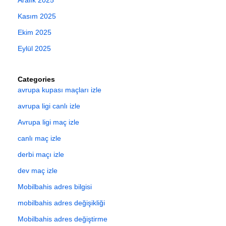
Kasım 2025
Ekim 2025
Eylül 2025
Categories
avrupa kupası maçları izle
avrupa ligi canlı izle
Avrupa ligi maç izle
canlı maç izle
derbi maçı izle
dev maç izle
Mobilbahis adres bilgisi
mobilbahis adres değişikliği
Mobilbahis adres değiştirme