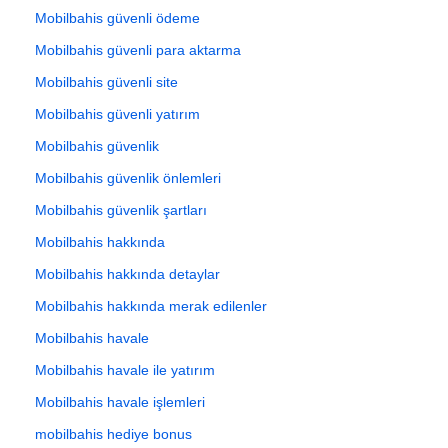
Mobilbahis güvenli ödeme
Mobilbahis güvenli para aktarma
Mobilbahis güvenli site
Mobilbahis güvenli yatırım
Mobilbahis güvenlik
Mobilbahis güvenlik önlemleri
Mobilbahis güvenlik şartları
Mobilbahis hakkında
Mobilbahis hakkında detaylar
Mobilbahis hakkında merak edilenler
Mobilbahis havale
Mobilbahis havale ile yatırım
Mobilbahis havale işlemleri
mobilbahis hediye bonus