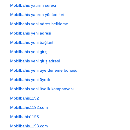
Mobilbahis yatırım süreci
Mobilbahis yatırım yöntemleri
Mobilbahis yeni adres belirleme
Mobilbahis yeni adresi
Mobilbahis yeni bağlantı
Mobilbahis yeni giriş
Mobilbahis yeni giriş adresi
Mobilbahis yeni üye deneme bonusu
Mobilbahis yeni üyelik
Mobilbahis yeni üyelik kampanyası
Mobilbahis1192
Mobilbahis1192.com
Mobilbahis1193
Mobilbahis1193.com