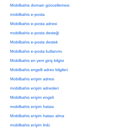
Mobilbahis domain güncellemesi
mobilbahis e-posta
Mobilbahis e-posta adresi
mobilbahis e-posta desteği
Mobilbahis e-posta destek
Mobilbahis e-posta kullanımı
Mobilbahis en yeni giriş bilgisi
Mobilbahis engelli adres bilgileri
Mobilbahis erişim adresi
mobilbahis erişim adresleri
Mobilbahis erişim engeli
mobilbahis erişim hatası
Mobilbahis erişim hatası alma
mobilbahis erişim linki