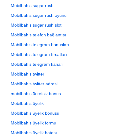
Mobilbahis sugar rush
Mobilbahis sugar rush oyunu
Mobilbahis sugar rush slot
Mobilbahis telefon bağlantısı
Mobilbahis telegram bonusları
Mobilbahis telegram fırsatları
Mobilbahis telegram kanalı
Mobilbahis twitter
Mobilbahis twitter adresi
mobilbahis ücretsiz bonus
Mobilbahis üyelik
Mobilbahis üyelik bonusu
Mobilbahis üyelik formu
Mobilbahis üyelik hatası