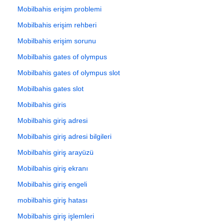
Mobilbahis erişim problemi
Mobilbahis erişim rehberi
Mobilbahis erişim sorunu
Mobilbahis gates of olympus
Mobilbahis gates of olympus slot
Mobilbahis gates slot
Mobilbahis giris
Mobilbahis giriş adresi
Mobilbahis giriş adresi bilgileri
Mobilbahis giriş arayüzü
Mobilbahis giriş ekranı
Mobilbahis giriş engeli
mobilbahis giriş hatası
Mobilbahis giriş işlemleri