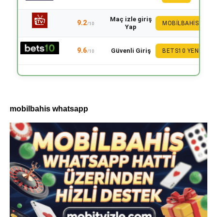
Maç izle giriş
9.2
MOBILBAHIS
/10
Yap
9.6
Güvenli Giriş
BETS10 YENI
/10
mobilbahis whatsapp