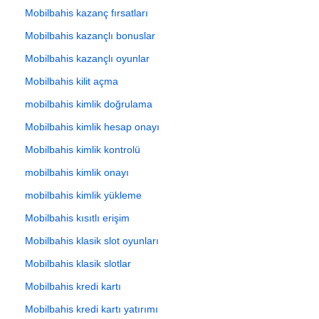
Mobilbahis kazanç fırsatları
Mobilbahis kazançlı bonuslar
Mobilbahis kazançlı oyunlar
Mobilbahis kilit açma
mobilbahis kimlik doğrulama
Mobilbahis kimlik hesap onayı
Mobilbahis kimlik kontrolü
mobilbahis kimlik onayı
mobilbahis kimlik yükleme
Mobilbahis kısıtlı erişim
Mobilbahis klasik slot oyunları
Mobilbahis klasik slotlar
Mobilbahis kredi kartı
Mobilbahis kredi kartı yatırımı