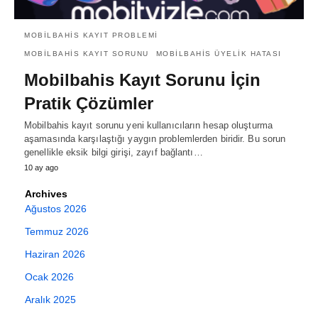
MOBILBAHIS KAYIT PROBLEMI
MOBILBAHIS KAYIT SORUNU
MOBILBAHIS ÜYELIK HATASI
Mobilbahis Kayıt Sorunu İçin
Pratik Çözümler
Mobilbahis kayıt sorunu yeni kullanıcıların hesap oluşturma
aşamasında karşılaştığı yaygın problemlerden biridir. Bu sorun
genellikle eksik bilgi girişi, zayıf bağlantı…
10 ay ago
Archives
Ağustos 2026
Temmuz 2026
Haziran 2026
Ocak 2026
Aralık 2025