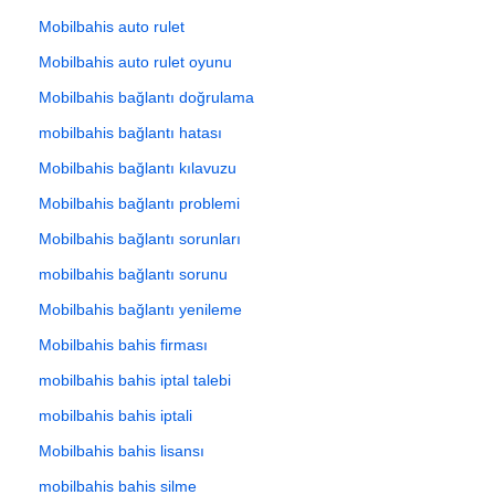
Mobilbahis auto rulet
Mobilbahis auto rulet oyunu
Mobilbahis bağlantı doğrulama
mobilbahis bağlantı hatası
Mobilbahis bağlantı kılavuzu
Mobilbahis bağlantı problemi
Mobilbahis bağlantı sorunları
mobilbahis bağlantı sorunu
Mobilbahis bağlantı yenileme
Mobilbahis bahis firması
mobilbahis bahis iptal talebi
mobilbahis bahis iptali
Mobilbahis bahis lisansı
mobilbahis bahis silme