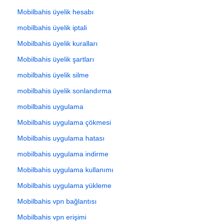
Mobilbahis üyelik hesabı
mobilbahis üyelik iptali
Mobilbahis üyelik kuralları
Mobilbahis üyelik şartları
mobilbahis üyelik silme
mobilbahis üyelik sonlandırma
mobilbahis uygulama
Mobilbahis uygulama çökmesi
Mobilbahis uygulama hatası
mobilbahis uygulama indirme
Mobilbahis uygulama kullanımı
Mobilbahis uygulama yükleme
Mobilbahis vpn bağlantısı
Mobilbahis vpn erişimi