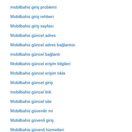
mobilbahis giriş problemi
Mobilbahis giriş rehberi
Mobilbahis giriş sayfası
Mobilbahis güncel adres
Mobilbahis güncel adres bağlantısı
mobilbahis güncel bağlantı
Mobilbahis güncel erişim bilgileri
Mobilbahis güncel erişim tıkla
Mobilbahis güncel giriş
mobilbahis güncel link
Mobilbahis güncel site
Mobilbahis güvenilir mi
Mobilbahis güvenli giriş
Mobilbahis güvenli hizmetleri