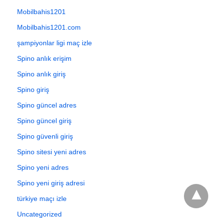
Mobilbahis1201
Mobilbahis1201.com
şampiyonlar ligi maç izle
Spino anlık erişim
Spino anlık giriş
Spino giriş
Spino güncel adres
Spino güncel giriş
Spino güvenli giriş
Spino sitesi yeni adres
Spino yeni adres
Spino yeni giriş adresi
türkiye maçı izle
Uncategorized