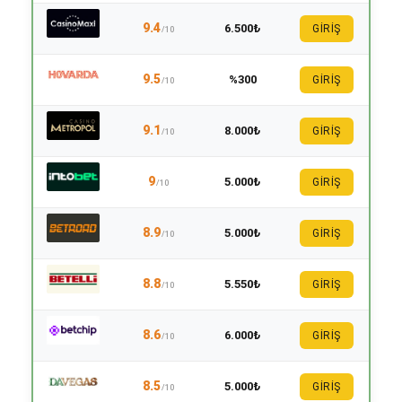
9.4
6.500₺
GİRİŞ
/10
9.5
%300
GİRİŞ
/10
9.1
8.000₺
GİRİŞ
/10
9
5.000₺
GİRİŞ
/10
8.9
5.000₺
GİRİŞ
/10
8.8
5.550₺
GİRİŞ
/10
8.6
6.000₺
GİRİŞ
/10
8.5
5.000₺
GİRİŞ
/10