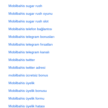
Mobilbahis sugar rush
Mobilbahis sugar rush oyunu
Mobilbahis sugar rush slot
Mobilbahis telefon bağlantısı
Mobilbahis telegram bonusları
Mobilbahis telegram fırsatları
Mobilbahis telegram kanalı
Mobilbahis twitter
Mobilbahis twitter adresi
mobilbahis ücretsiz bonus
Mobilbahis üyelik
Mobilbahis üyelik bonusu
Mobilbahis üyelik formu
Mobilbahis üyelik hatası