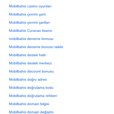
Mobilbahis casino oyunları
Mobilbahis çevrim şartı
Mobilbahis çevrim şartları
Mobilbahis Curacao lisansı
mobilbahis deneme bonusu
Mobilbahis deneme bonusu talebi
Mobilbahis destek hattı
Mobilbahis destek merkezi
Mobilbahis discount bonusu
Mobilbahis doğru adres
Mobilbahis doğrulama kodu
Mobilbahis doğrulama rehberi
Mobilbahis domain bilgisi
Mobilbahis domain değişimi