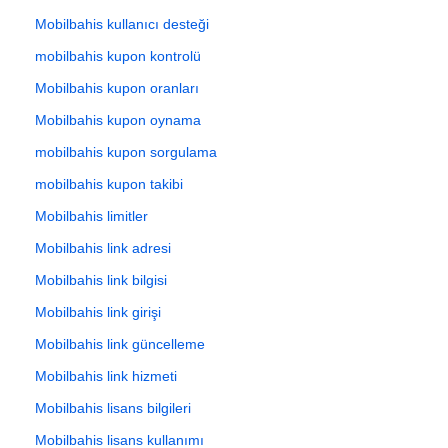
Mobilbahis kullanıcı desteği
mobilbahis kupon kontrolü
Mobilbahis kupon oranları
Mobilbahis kupon oynama
mobilbahis kupon sorgulama
mobilbahis kupon takibi
Mobilbahis limitler
Mobilbahis link adresi
Mobilbahis link bilgisi
Mobilbahis link girişi
Mobilbahis link güncelleme
Mobilbahis link hizmeti
Mobilbahis lisans bilgileri
Mobilbahis lisans kullanımı