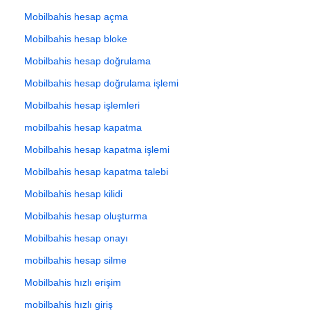
Mobilbahis hesap açma
Mobilbahis hesap bloke
Mobilbahis hesap doğrulama
Mobilbahis hesap doğrulama işlemi
Mobilbahis hesap işlemleri
mobilbahis hesap kapatma
Mobilbahis hesap kapatma işlemi
Mobilbahis hesap kapatma talebi
Mobilbahis hesap kilidi
Mobilbahis hesap oluşturma
Mobilbahis hesap onayı
mobilbahis hesap silme
Mobilbahis hızlı erişim
mobilbahis hızlı giriş