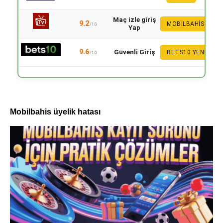
Maç izle giriş
9.2
MOBILBAHIS
/10
Yap
9.6
Güvenli Giriş
BETS10 YENI
/10
Mobilbahis üyelik hatası