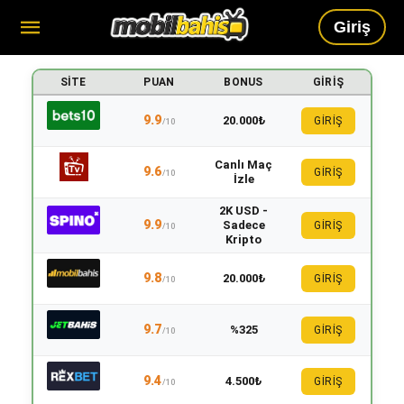
Giriş
SITE
PUAN
BONUS
GIRIŞ
9.9
20.000₺
GİRİŞ
/10
Canlı Maç
9.6
GİRİŞ
/10
İzle
2K USD -
9.9
Sadece
GİRİŞ
/10
Kripto
9.8
20.000₺
GİRİŞ
/10
9.7
%325
GİRİŞ
/10
9.4
4.500₺
GİRİŞ
/10