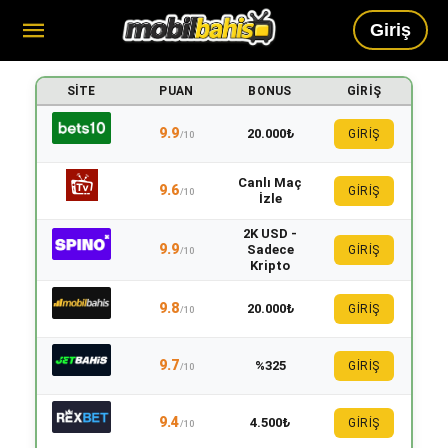
Giriş
SITE
PUAN
BONUS
GIRIŞ
9.9
20.000₺
GİRİŞ
/10
Canlı Maç
9.6
GİRİŞ
/10
İzle
2K USD -
9.9
Sadece
GİRİŞ
/10
Kripto
9.8
20.000₺
GİRİŞ
/10
9.7
%325
GİRİŞ
/10
9.4
4.500₺
GİRİŞ
/10