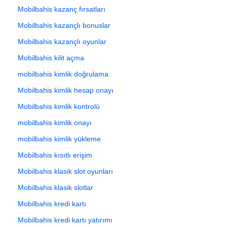
Mobilbahis kazanç fırsatları
Mobilbahis kazançlı bonuslar
Mobilbahis kazançlı oyunlar
Mobilbahis kilit açma
mobilbahis kimlik doğrulama
Mobilbahis kimlik hesap onayı
Mobilbahis kimlik kontrolü
mobilbahis kimlik onayı
mobilbahis kimlik yükleme
Mobilbahis kısıtlı erişim
Mobilbahis klasik slot oyunları
Mobilbahis klasik slotlar
Mobilbahis kredi kartı
Mobilbahis kredi kartı yatırımı