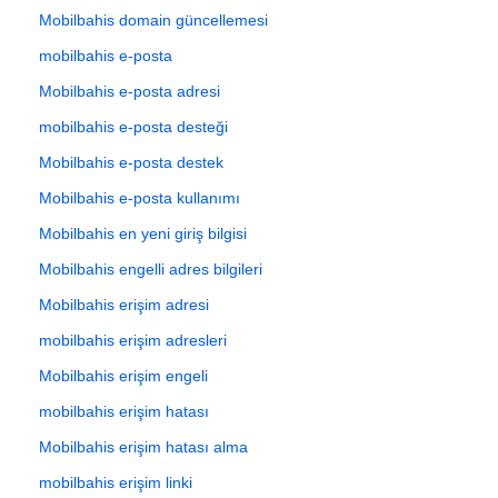
Mobilbahis domain güncellemesi
mobilbahis e-posta
Mobilbahis e-posta adresi
mobilbahis e-posta desteği
Mobilbahis e-posta destek
Mobilbahis e-posta kullanımı
Mobilbahis en yeni giriş bilgisi
Mobilbahis engelli adres bilgileri
Mobilbahis erişim adresi
mobilbahis erişim adresleri
Mobilbahis erişim engeli
mobilbahis erişim hatası
Mobilbahis erişim hatası alma
mobilbahis erişim linki