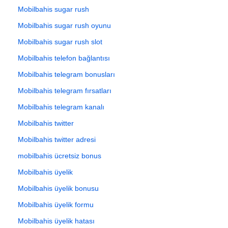
Mobilbahis sugar rush
Mobilbahis sugar rush oyunu
Mobilbahis sugar rush slot
Mobilbahis telefon bağlantısı
Mobilbahis telegram bonusları
Mobilbahis telegram fırsatları
Mobilbahis telegram kanalı
Mobilbahis twitter
Mobilbahis twitter adresi
mobilbahis ücretsiz bonus
Mobilbahis üyelik
Mobilbahis üyelik bonusu
Mobilbahis üyelik formu
Mobilbahis üyelik hatası