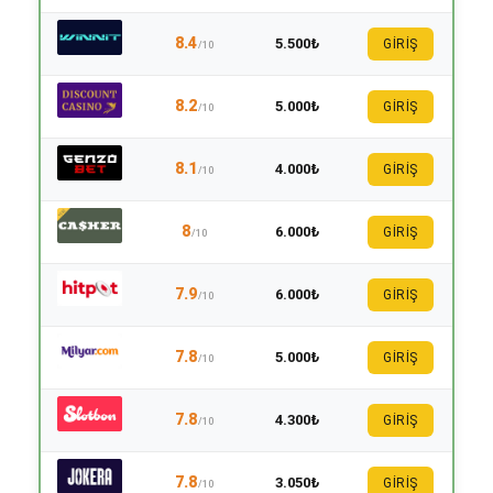
8.4
5.500₺
GİRİŞ
/10
8.2
5.000₺
GİRİŞ
/10
8.1
4.000₺
GİRİŞ
/10
8
6.000₺
GİRİŞ
/10
7.9
6.000₺
GİRİŞ
/10
7.8
5.000₺
GİRİŞ
/10
7.8
4.300₺
GİRİŞ
/10
7.8
3.050₺
GİRİŞ
/10