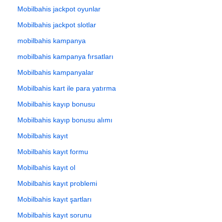
Mobilbahis jackpot oyunlar
Mobilbahis jackpot slotlar
mobilbahis kampanya
mobilbahis kampanya fırsatları
Mobilbahis kampanyalar
Mobilbahis kart ile para yatırma
Mobilbahis kayıp bonusu
Mobilbahis kayıp bonusu alımı
Mobilbahis kayıt
Mobilbahis kayıt formu
Mobilbahis kayıt ol
Mobilbahis kayıt problemi
Mobilbahis kayıt şartları
Mobilbahis kayıt sorunu