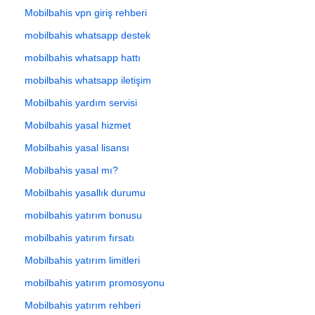
Mobilbahis vpn giriş rehberi
mobilbahis whatsapp destek
mobilbahis whatsapp hattı
mobilbahis whatsapp iletişim
Mobilbahis yardım servisi
Mobilbahis yasal hizmet
Mobilbahis yasal lisansı
Mobilbahis yasal mı?
Mobilbahis yasallık durumu
mobilbahis yatırım bonusu
mobilbahis yatırım fırsatı
Mobilbahis yatırım limitleri
mobilbahis yatırım promosyonu
Mobilbahis yatırım rehberi