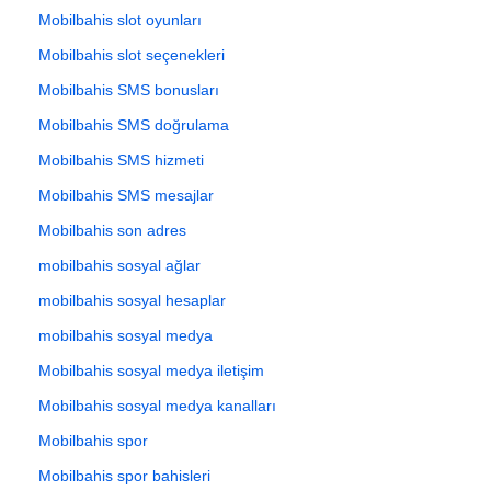
Mobilbahis slot oyunları
Mobilbahis slot seçenekleri
Mobilbahis SMS bonusları
Mobilbahis SMS doğrulama
Mobilbahis SMS hizmeti
Mobilbahis SMS mesajlar
Mobilbahis son adres
mobilbahis sosyal ağlar
mobilbahis sosyal hesaplar
mobilbahis sosyal medya
Mobilbahis sosyal medya iletişim
Mobilbahis sosyal medya kanalları
Mobilbahis spor
Mobilbahis spor bahisleri