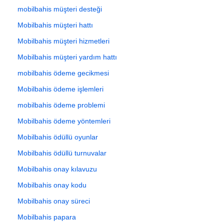
mobilbahis müşteri desteği
Mobilbahis müşteri hattı
Mobilbahis müşteri hizmetleri
Mobilbahis müşteri yardım hattı
mobilbahis ödeme gecikmesi
Mobilbahis ödeme işlemleri
mobilbahis ödeme problemi
Mobilbahis ödeme yöntemleri
Mobilbahis ödüllü oyunlar
Mobilbahis ödüllü turnuvalar
Mobilbahis onay kılavuzu
Mobilbahis onay kodu
Mobilbahis onay süreci
Mobilbahis papara