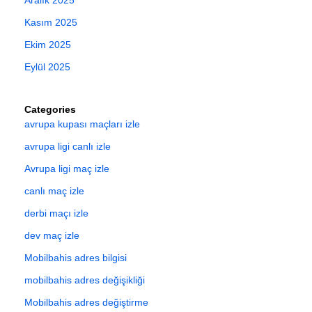
Kasım 2025
Ekim 2025
Eylül 2025
Categories
avrupa kupası maçları izle
avrupa ligi canlı izle
Avrupa ligi maç izle
canlı maç izle
derbi maçı izle
dev maç izle
Mobilbahis adres bilgisi
mobilbahis adres değişikliği
Mobilbahis adres değiştirme