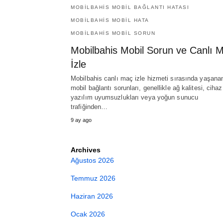
MOBILBAHIS MOBIL BAĞLANTI HATASI
MOBILBAHIS MOBIL HATA
MOBILBAHIS MOBIL SORUN
Mobilbahis Mobil Sorun ve Canlı 
İzle
Mobilbahis canlı maç izle hizmeti sırasında yaşana
mobil bağlantı sorunları, genellikle ağ kalitesi, cihaz
yazılım uyumsuzlukları veya yoğun sunucu
trafiğinden…
9 ay ago
Archives
Ağustos 2026
Temmuz 2026
Haziran 2026
Ocak 2026