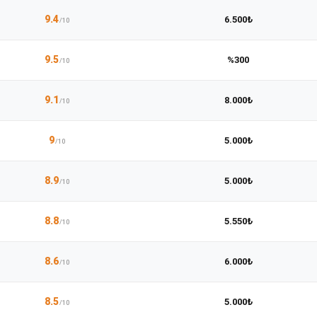
9.4
6.500₺
/10
9.5
%300
/10
9.1
8.000₺
/10
9
5.000₺
/10
8.9
5.000₺
/10
8.8
5.550₺
/10
8.6
6.000₺
/10
8.5
5.000₺
/10