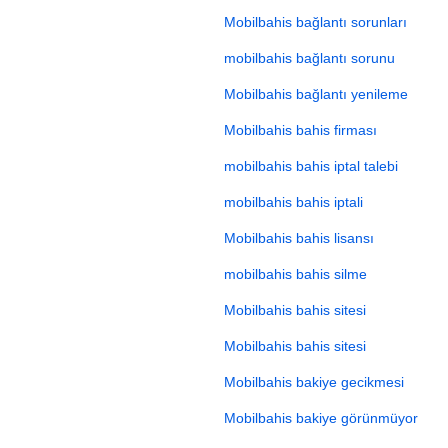
Mobilbahis bağlantı sorunları
mobilbahis bağlantı sorunu
Mobilbahis bağlantı yenileme
Mobilbahis bahis firması
mobilbahis bahis iptal talebi
mobilbahis bahis iptali
Mobilbahis bahis lisansı
mobilbahis bahis silme
Mobilbahis bahis sitesi
Mobilbahis bahis sitesi
Mobilbahis bakiye gecikmesi
Mobilbahis bakiye görünmüyor