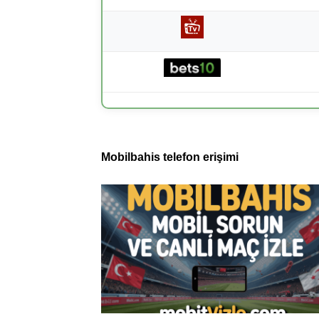
Mobilbahis telefon erişimi