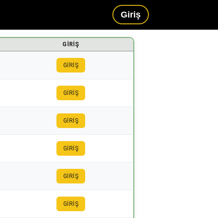
Giriş
GIRIŞ
GİRİŞ
GİRİŞ
GİRİŞ
GİRİŞ
GİRİŞ
GİRİŞ