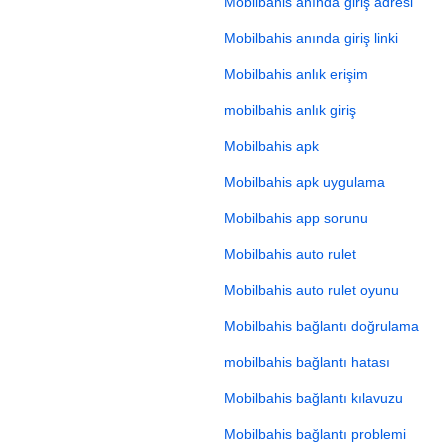
Mobilbahis anında giriş adresi
Mobilbahis anında giriş linki
Mobilbahis anlık erişim
mobilbahis anlık giriş
Mobilbahis apk
Mobilbahis apk uygulama
Mobilbahis app sorunu
Mobilbahis auto rulet
Mobilbahis auto rulet oyunu
Mobilbahis bağlantı doğrulama
mobilbahis bağlantı hatası
Mobilbahis bağlantı kılavuzu
Mobilbahis bağlantı problemi