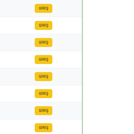
GİRİŞ
GİRİŞ
GİRİŞ
GİRİŞ
GİRİŞ
GİRİŞ
GİRİŞ
GİRİŞ