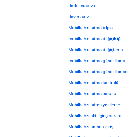
derbi maçı izle
dev maç izle
Mobilbahis adres bilgisi
mobilbahis adres değişikliği
Mobilbahis adres değiştirme
mobilbahis adres güncelleme
Mobilbahis adres güncellemesi
Mobilbahis adres kontrolü
Mobilbahis adres sorunu
Mobilbahis adres yenileme
Mobilbahis aktif giriş adresi
Mobilbahis anında giriş