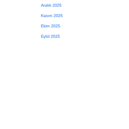
Aralık 2025
Kasım 2025
Ekim 2025
Eylül 2025