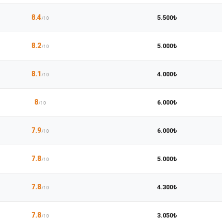
8.4
5.500₺
/10
8.2
5.000₺
/10
8.1
4.000₺
/10
8
6.000₺
/10
7.9
6.000₺
/10
7.8
5.000₺
/10
7.8
4.300₺
/10
7.8
3.050₺
/10