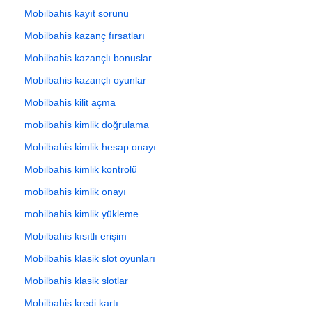
Mobilbahis kayıt sorunu
Mobilbahis kazanç fırsatları
Mobilbahis kazançlı bonuslar
Mobilbahis kazançlı oyunlar
Mobilbahis kilit açma
mobilbahis kimlik doğrulama
Mobilbahis kimlik hesap onayı
Mobilbahis kimlik kontrolü
mobilbahis kimlik onayı
mobilbahis kimlik yükleme
Mobilbahis kısıtlı erişim
Mobilbahis klasik slot oyunları
Mobilbahis klasik slotlar
Mobilbahis kredi kartı