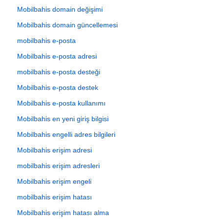
Mobilbahis domain değişimi
Mobilbahis domain güncellemesi
mobilbahis e-posta
Mobilbahis e-posta adresi
mobilbahis e-posta desteği
Mobilbahis e-posta destek
Mobilbahis e-posta kullanımı
Mobilbahis en yeni giriş bilgisi
Mobilbahis engelli adres bilgileri
Mobilbahis erişim adresi
mobilbahis erişim adresleri
Mobilbahis erişim engeli
mobilbahis erişim hatası
Mobilbahis erişim hatası alma