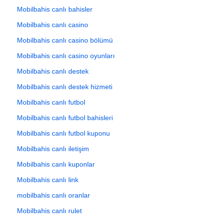
Mobilbahis canlı bahisler
Mobilbahis canlı casino
Mobilbahis canlı casino bölümü
Mobilbahis canlı casino oyunları
Mobilbahis canlı destek
Mobilbahis canlı destek hizmeti
Mobilbahis canlı futbol
Mobilbahis canlı futbol bahisleri
Mobilbahis canlı futbol kuponu
Mobilbahis canlı iletişim
Mobilbahis canlı kuponlar
Mobilbahis canlı link
mobilbahis canlı oranlar
Mobilbahis canlı rulet