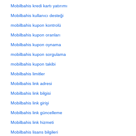
Mobilbahis kredi kartı yatırımı
Mobilbahis kullanıcı desteği
mobilbahis kupon kontrolü
Mobilbahis kupon oranları
Mobilbahis kupon oynama
mobilbahis kupon sorgulama
mobilbahis kupon takibi
Mobilbahis limitler
Mobilbahis link adresi
Mobilbahis link bilgisi
Mobilbahis link girişi
Mobilbahis link güncelleme
Mobilbahis link hizmeti
Mobilbahis lisans bilgileri