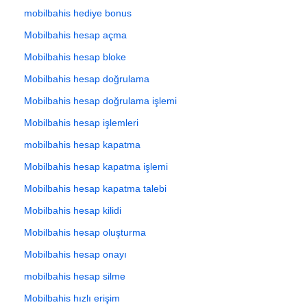
mobilbahis hediye bonus
Mobilbahis hesap açma
Mobilbahis hesap bloke
Mobilbahis hesap doğrulama
Mobilbahis hesap doğrulama işlemi
Mobilbahis hesap işlemleri
mobilbahis hesap kapatma
Mobilbahis hesap kapatma işlemi
Mobilbahis hesap kapatma talebi
Mobilbahis hesap kilidi
Mobilbahis hesap oluşturma
Mobilbahis hesap onayı
mobilbahis hesap silme
Mobilbahis hızlı erişim