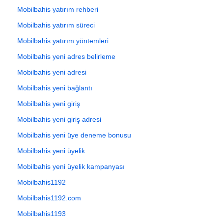
Mobilbahis yatırım rehberi
Mobilbahis yatırım süreci
Mobilbahis yatırım yöntemleri
Mobilbahis yeni adres belirleme
Mobilbahis yeni adresi
Mobilbahis yeni bağlantı
Mobilbahis yeni giriş
Mobilbahis yeni giriş adresi
Mobilbahis yeni üye deneme bonusu
Mobilbahis yeni üyelik
Mobilbahis yeni üyelik kampanyası
Mobilbahis1192
Mobilbahis1192.com
Mobilbahis1193