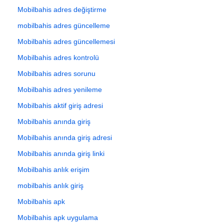
Mobilbahis adres değiştirme
mobilbahis adres güncelleme
Mobilbahis adres güncellemesi
Mobilbahis adres kontrolü
Mobilbahis adres sorunu
Mobilbahis adres yenileme
Mobilbahis aktif giriş adresi
Mobilbahis anında giriş
Mobilbahis anında giriş adresi
Mobilbahis anında giriş linki
Mobilbahis anlık erişim
mobilbahis anlık giriş
Mobilbahis apk
Mobilbahis apk uygulama