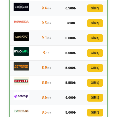
9.4
6.500₺
GİRİŞ
/10
9.5
%300
GİRİŞ
/10
9.1
8.000₺
GİRİŞ
/10
9
5.000₺
GİRİŞ
/10
8.9
5.000₺
GİRİŞ
/10
8.8
5.550₺
GİRİŞ
/10
8.6
6.000₺
GİRİŞ
/10
8.5
5.000₺
GİRİŞ
/10