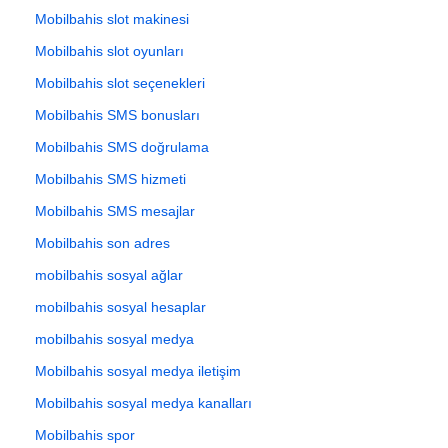
Mobilbahis slot makinesi
Mobilbahis slot oyunları
Mobilbahis slot seçenekleri
Mobilbahis SMS bonusları
Mobilbahis SMS doğrulama
Mobilbahis SMS hizmeti
Mobilbahis SMS mesajlar
Mobilbahis son adres
mobilbahis sosyal ağlar
mobilbahis sosyal hesaplar
mobilbahis sosyal medya
Mobilbahis sosyal medya iletişim
Mobilbahis sosyal medya kanalları
Mobilbahis spor