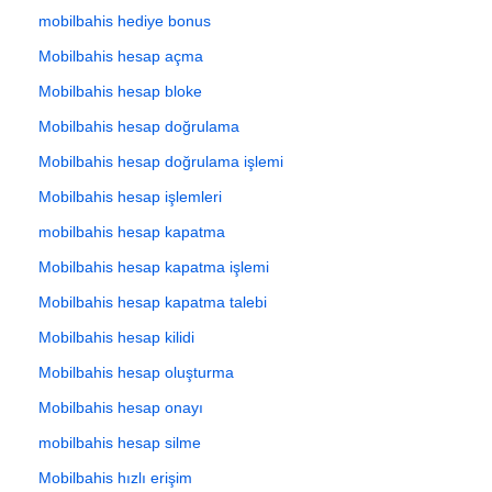
mobilbahis hediye bonus
Mobilbahis hesap açma
Mobilbahis hesap bloke
Mobilbahis hesap doğrulama
Mobilbahis hesap doğrulama işlemi
Mobilbahis hesap işlemleri
mobilbahis hesap kapatma
Mobilbahis hesap kapatma işlemi
Mobilbahis hesap kapatma talebi
Mobilbahis hesap kilidi
Mobilbahis hesap oluşturma
Mobilbahis hesap onayı
mobilbahis hesap silme
Mobilbahis hızlı erişim