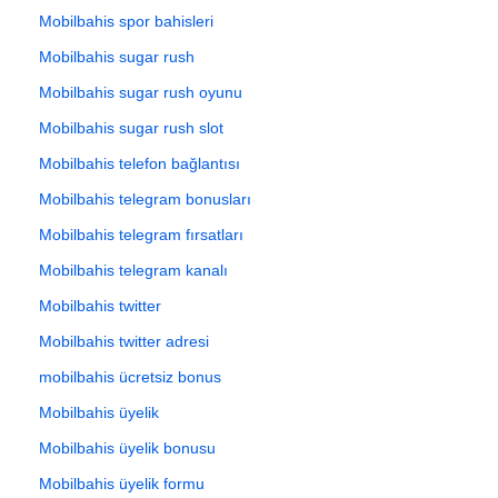
Mobilbahis spor bahisleri
Mobilbahis sugar rush
Mobilbahis sugar rush oyunu
Mobilbahis sugar rush slot
Mobilbahis telefon bağlantısı
Mobilbahis telegram bonusları
Mobilbahis telegram fırsatları
Mobilbahis telegram kanalı
Mobilbahis twitter
Mobilbahis twitter adresi
mobilbahis ücretsiz bonus
Mobilbahis üyelik
Mobilbahis üyelik bonusu
Mobilbahis üyelik formu