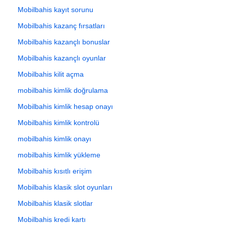
Mobilbahis kayıt sorunu
Mobilbahis kazanç fırsatları
Mobilbahis kazançlı bonuslar
Mobilbahis kazançlı oyunlar
Mobilbahis kilit açma
mobilbahis kimlik doğrulama
Mobilbahis kimlik hesap onayı
Mobilbahis kimlik kontrolü
mobilbahis kimlik onayı
mobilbahis kimlik yükleme
Mobilbahis kısıtlı erişim
Mobilbahis klasik slot oyunları
Mobilbahis klasik slotlar
Mobilbahis kredi kartı