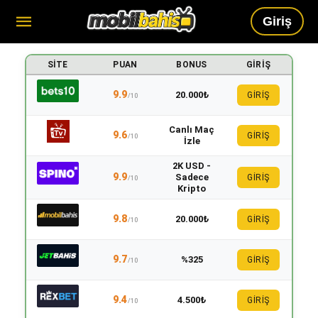
Giriş
SITE
PUAN
BONUS
GIRIŞ
9.9
20.000₺
GİRİŞ
/10
Canlı Maç
9.6
GİRİŞ
/10
İzle
2K USD -
9.9
Sadece
GİRİŞ
/10
Kripto
9.8
20.000₺
GİRİŞ
/10
9.7
%325
GİRİŞ
/10
9.4
4.500₺
GİRİŞ
/10