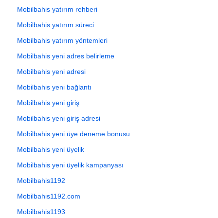
Mobilbahis yatırım rehberi
Mobilbahis yatırım süreci
Mobilbahis yatırım yöntemleri
Mobilbahis yeni adres belirleme
Mobilbahis yeni adresi
Mobilbahis yeni bağlantı
Mobilbahis yeni giriş
Mobilbahis yeni giriş adresi
Mobilbahis yeni üye deneme bonusu
Mobilbahis yeni üyelik
Mobilbahis yeni üyelik kampanyası
Mobilbahis1192
Mobilbahis1192.com
Mobilbahis1193