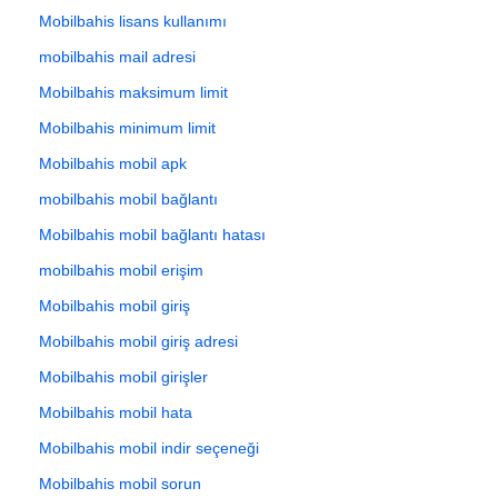
Mobilbahis lisans kullanımı
mobilbahis mail adresi
Mobilbahis maksimum limit
Mobilbahis minimum limit
Mobilbahis mobil apk
mobilbahis mobil bağlantı
Mobilbahis mobil bağlantı hatası
mobilbahis mobil erişim
Mobilbahis mobil giriş
Mobilbahis mobil giriş adresi
Mobilbahis mobil girişler
Mobilbahis mobil hata
Mobilbahis mobil indir seçeneği
Mobilbahis mobil sorun