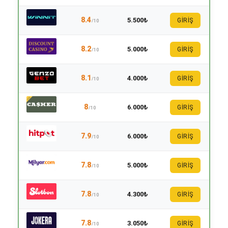
8.4
5.500₺
GİRİŞ
/10
8.2
5.000₺
GİRİŞ
/10
8.1
4.000₺
GİRİŞ
/10
8
6.000₺
GİRİŞ
/10
7.9
6.000₺
GİRİŞ
/10
7.8
5.000₺
GİRİŞ
/10
7.8
4.300₺
GİRİŞ
/10
7.8
3.050₺
GİRİŞ
/10