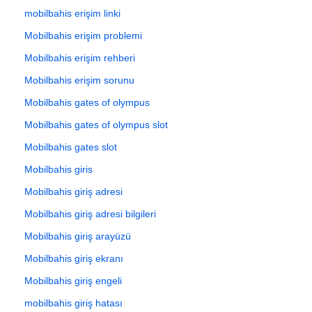
mobilbahis erişim linki
Mobilbahis erişim problemi
Mobilbahis erişim rehberi
Mobilbahis erişim sorunu
Mobilbahis gates of olympus
Mobilbahis gates of olympus slot
Mobilbahis gates slot
Mobilbahis giris
Mobilbahis giriş adresi
Mobilbahis giriş adresi bilgileri
Mobilbahis giriş arayüzü
Mobilbahis giriş ekranı
Mobilbahis giriş engeli
mobilbahis giriş hatası