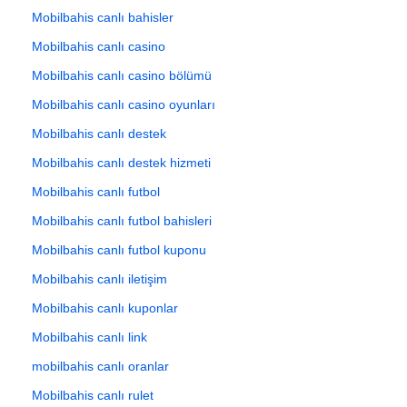
Mobilbahis canlı bahisler
Mobilbahis canlı casino
Mobilbahis canlı casino bölümü
Mobilbahis canlı casino oyunları
Mobilbahis canlı destek
Mobilbahis canlı destek hizmeti
Mobilbahis canlı futbol
Mobilbahis canlı futbol bahisleri
Mobilbahis canlı futbol kuponu
Mobilbahis canlı iletişim
Mobilbahis canlı kuponlar
Mobilbahis canlı link
mobilbahis canlı oranlar
Mobilbahis canlı rulet