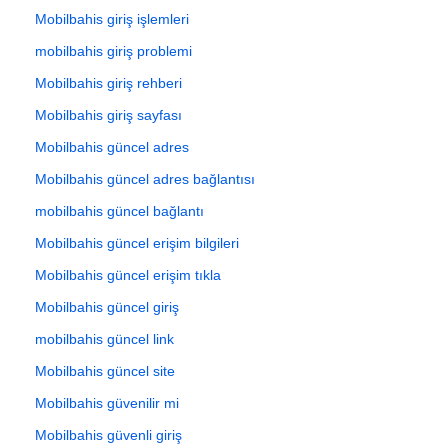
Mobilbahis giriş işlemleri
mobilbahis giriş problemi
Mobilbahis giriş rehberi
Mobilbahis giriş sayfası
Mobilbahis güncel adres
Mobilbahis güncel adres bağlantısı
mobilbahis güncel bağlantı
Mobilbahis güncel erişim bilgileri
Mobilbahis güncel erişim tıkla
Mobilbahis güncel giriş
mobilbahis güncel link
Mobilbahis güncel site
Mobilbahis güvenilir mi
Mobilbahis güvenli giriş