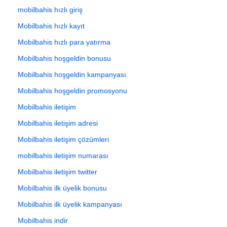
mobilbahis hızlı giriş
Mobilbahis hızlı kayıt
Mobilbahis hızlı para yatırma
Mobilbahis hoşgeldin bonusu
Mobilbahis hoşgeldin kampanyası
Mobilbahis hoşgeldin promosyonu
Mobilbahis iletişim
Mobilbahis iletişim adresi
Mobilbahis iletişim çözümleri
mobilbahis iletişim numarası
Mobilbahis iletişim twitter
Mobilbahis ilk üyelik bonusu
Mobilbahis ilk üyelik kampanyası
Mobilbahis indir