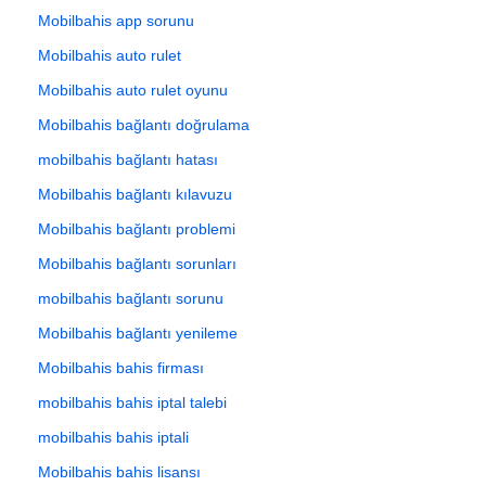
Mobilbahis app sorunu
Mobilbahis auto rulet
Mobilbahis auto rulet oyunu
Mobilbahis bağlantı doğrulama
mobilbahis bağlantı hatası
Mobilbahis bağlantı kılavuzu
Mobilbahis bağlantı problemi
Mobilbahis bağlantı sorunları
mobilbahis bağlantı sorunu
Mobilbahis bağlantı yenileme
Mobilbahis bahis firması
mobilbahis bahis iptal talebi
mobilbahis bahis iptali
Mobilbahis bahis lisansı