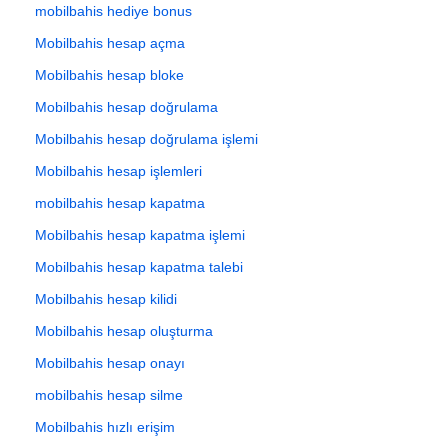
mobilbahis hediye bonus
Mobilbahis hesap açma
Mobilbahis hesap bloke
Mobilbahis hesap doğrulama
Mobilbahis hesap doğrulama işlemi
Mobilbahis hesap işlemleri
mobilbahis hesap kapatma
Mobilbahis hesap kapatma işlemi
Mobilbahis hesap kapatma talebi
Mobilbahis hesap kilidi
Mobilbahis hesap oluşturma
Mobilbahis hesap onayı
mobilbahis hesap silme
Mobilbahis hızlı erişim