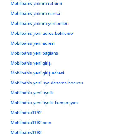
Mobilbahis yatırım rehberi
Mobilbahis yatırım süreci
Mobilbahis yatırım yöntemleri
Mobilbahis yeni adres belirleme
Mobilbahis yeni adresi
Mobilbahis yeni bağlantı
Mobilbahis yeni giriş
Mobilbahis yeni giriş adresi
Mobilbahis yeni üye deneme bonusu
Mobilbahis yeni üyelik
Mobilbahis yeni üyelik kampanyası
Mobilbahis1192
Mobilbahis1192.com
Mobilbahis1193