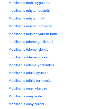
Mobilbahis mobil uygulama
mobilbahis müşteri desteği
Mobilbahis müşteri hattı
Mobilbahis müşteri hizmetleri
Mobilbahis müşteri yardım hattı
mobilbahis ödeme gecikmesi
Mobilbahis ödeme işlemleri
mobilbahis ödeme problemi
Mobilbahis ödeme yöntemleri
Mobilbahis ödüllü oyunlar
Mobilbahis ödüllü turnuvalar
Mobilbahis onay kılavuzu
Mobilbahis onay kodu
Mobilbahis onay süreci