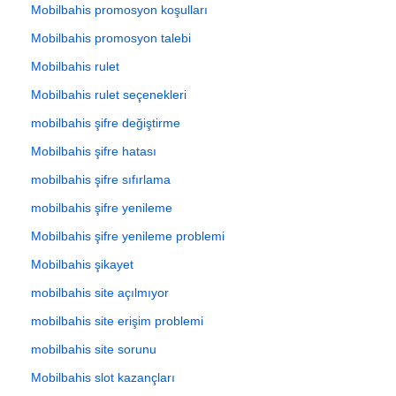
Mobilbahis promosyon koşulları
Mobilbahis promosyon talebi
Mobilbahis rulet
Mobilbahis rulet seçenekleri
mobilbahis şifre değiştirme
Mobilbahis şifre hatası
mobilbahis şifre sıfırlama
mobilbahis şifre yenileme
Mobilbahis şifre yenileme problemi
Mobilbahis şikayet
mobilbahis site açılmıyor
mobilbahis site erişim problemi
mobilbahis site sorunu
Mobilbahis slot kazançları