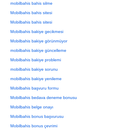
mobilbahis bahis silme
Mobilbahis bahis sitesi
Mobilbahis bahis sitesi
Mobilbahis bakiye gecikmesi
Mobilbahis bakiye görünmüyor
mobilbahis bakiye güncelleme
Mobilbahis bakiye problemi
mobilbahis bakiye sorunu
mobilbahis bakiye yenileme
Mobilbahis başvuru formu
Mobilbahis bedava deneme bonusu
Mobilbahis belge onayı
Mobilbahis bonus başvurusu
Mobilbahis bonus çevrimi