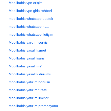
Mobilbahis vpn erişimi
Mobilbahis vpn giriş rehberi
mobilbahis whatsapp destek
mobilbahis whatsapp hattı
mobilbahis whatsapp iletişim
Mobilbahis yardım servisi
Mobilbahis yasal hizmet
Mobilbahis yasal lisansı
Mobilbahis yasal mı?
Mobilbahis yasallık durumu
mobilbahis yatırım bonusu
mobilbahis yatırım fırsatı
Mobilbahis yatırım limitleri
mobilbahis yatırım promosyonu