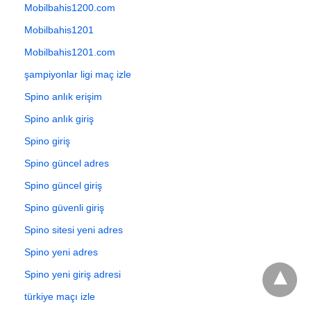
Mobilbahis1200.com
Mobilbahis1201
Mobilbahis1201.com
şampiyonlar ligi maç izle
Spino anlık erişim
Spino anlık giriş
Spino giriş
Spino güncel adres
Spino güncel giriş
Spino güvenli giriş
Spino sitesi yeni adres
Spino yeni adres
Spino yeni giriş adresi
türkiye maçı izle