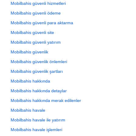
Mobilbahis güvenli hizmetleri
Mobilbahis güvenli ödeme
Mobilbahis güvenli para aktarma
Mobilbahis güvenli site
Mobilbahis güvenli yatırım
Mobilbahis güvenlik
Mobilbahis güvenlik önlemleri
Mobilbahis güvenlik şartları
Mobilbahis hakkında
Mobilbahis hakkında detaylar
Mobilbahis hakkında merak edilenler
Mobilbahis havale
Mobilbahis havale ile yatırım
Mobilbahis havale işlemleri