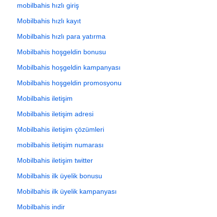
mobilbahis hızlı giriş
Mobilbahis hızlı kayıt
Mobilbahis hızlı para yatırma
Mobilbahis hoşgeldin bonusu
Mobilbahis hoşgeldin kampanyası
Mobilbahis hoşgeldin promosyonu
Mobilbahis iletişim
Mobilbahis iletişim adresi
Mobilbahis iletişim çözümleri
mobilbahis iletişim numarası
Mobilbahis iletişim twitter
Mobilbahis ilk üyelik bonusu
Mobilbahis ilk üyelik kampanyası
Mobilbahis indir