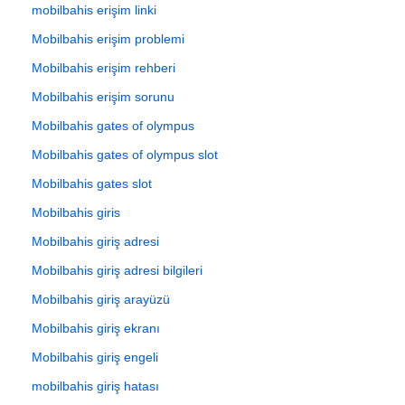
mobilbahis erişim linki
Mobilbahis erişim problemi
Mobilbahis erişim rehberi
Mobilbahis erişim sorunu
Mobilbahis gates of olympus
Mobilbahis gates of olympus slot
Mobilbahis gates slot
Mobilbahis giris
Mobilbahis giriş adresi
Mobilbahis giriş adresi bilgileri
Mobilbahis giriş arayüzü
Mobilbahis giriş ekranı
Mobilbahis giriş engeli
mobilbahis giriş hatası