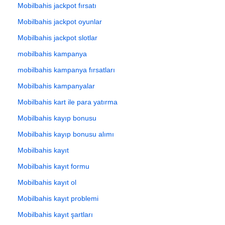
Mobilbahis jackpot fırsatı
Mobilbahis jackpot oyunlar
Mobilbahis jackpot slotlar
mobilbahis kampanya
mobilbahis kampanya fırsatları
Mobilbahis kampanyalar
Mobilbahis kart ile para yatırma
Mobilbahis kayıp bonusu
Mobilbahis kayıp bonusu alımı
Mobilbahis kayıt
Mobilbahis kayıt formu
Mobilbahis kayıt ol
Mobilbahis kayıt problemi
Mobilbahis kayıt şartları