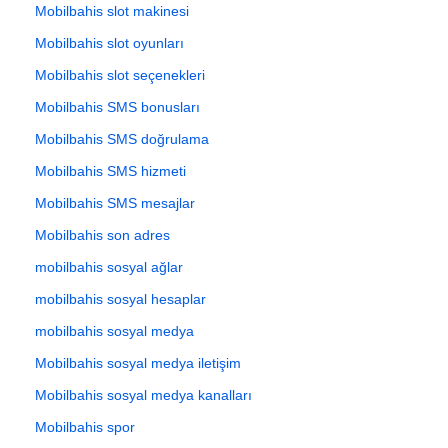
Mobilbahis slot makinesi
Mobilbahis slot oyunları
Mobilbahis slot seçenekleri
Mobilbahis SMS bonusları
Mobilbahis SMS doğrulama
Mobilbahis SMS hizmeti
Mobilbahis SMS mesajlar
Mobilbahis son adres
mobilbahis sosyal ağlar
mobilbahis sosyal hesaplar
mobilbahis sosyal medya
Mobilbahis sosyal medya iletişim
Mobilbahis sosyal medya kanalları
Mobilbahis spor