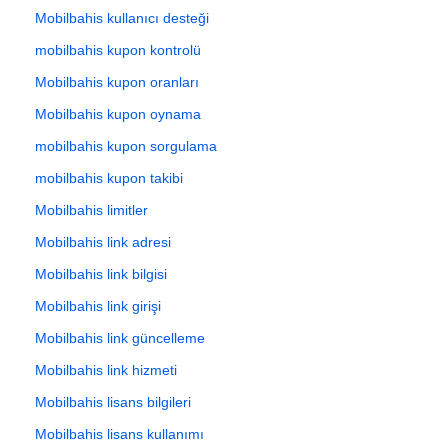
Mobilbahis kullanıcı desteği
mobilbahis kupon kontrolü
Mobilbahis kupon oranları
Mobilbahis kupon oynama
mobilbahis kupon sorgulama
mobilbahis kupon takibi
Mobilbahis limitler
Mobilbahis link adresi
Mobilbahis link bilgisi
Mobilbahis link girişi
Mobilbahis link güncelleme
Mobilbahis link hizmeti
Mobilbahis lisans bilgileri
Mobilbahis lisans kullanımı