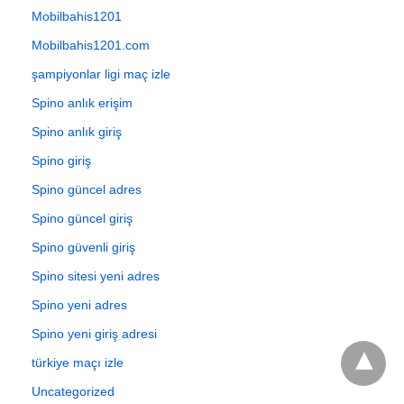
Mobilbahis1201
Mobilbahis1201.com
şampiyonlar ligi maç izle
Spino anlık erişim
Spino anlık giriş
Spino giriş
Spino güncel adres
Spino güncel giriş
Spino güvenli giriş
Spino sitesi yeni adres
Spino yeni adres
Spino yeni giriş adresi
türkiye maçı izle
Uncategorized