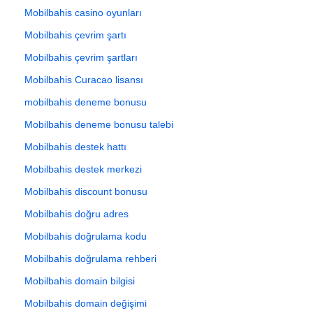
Mobilbahis casino oyunları
Mobilbahis çevrim şartı
Mobilbahis çevrim şartları
Mobilbahis Curacao lisansı
mobilbahis deneme bonusu
Mobilbahis deneme bonusu talebi
Mobilbahis destek hattı
Mobilbahis destek merkezi
Mobilbahis discount bonusu
Mobilbahis doğru adres
Mobilbahis doğrulama kodu
Mobilbahis doğrulama rehberi
Mobilbahis domain bilgisi
Mobilbahis domain değişimi