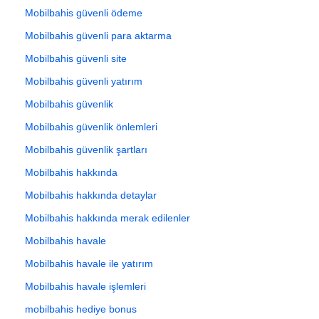
Mobilbahis güvenli ödeme
Mobilbahis güvenli para aktarma
Mobilbahis güvenli site
Mobilbahis güvenli yatırım
Mobilbahis güvenlik
Mobilbahis güvenlik önlemleri
Mobilbahis güvenlik şartları
Mobilbahis hakkında
Mobilbahis hakkında detaylar
Mobilbahis hakkında merak edilenler
Mobilbahis havale
Mobilbahis havale ile yatırım
Mobilbahis havale işlemleri
mobilbahis hediye bonus