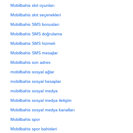
Mobilbahis slot oyunları
Mobilbahis slot seçenekleri
Mobilbahis SMS bonusları
Mobilbahis SMS doğrulama
Mobilbahis SMS hizmeti
Mobilbahis SMS mesajlar
Mobilbahis son adres
mobilbahis sosyal ağlar
mobilbahis sosyal hesaplar
mobilbahis sosyal medya
Mobilbahis sosyal medya iletişim
Mobilbahis sosyal medya kanalları
Mobilbahis spor
Mobilbahis spor bahisleri