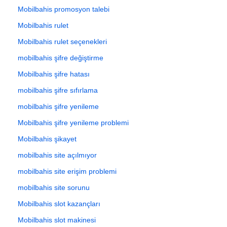
Mobilbahis promosyon talebi
Mobilbahis rulet
Mobilbahis rulet seçenekleri
mobilbahis şifre değiştirme
Mobilbahis şifre hatası
mobilbahis şifre sıfırlama
mobilbahis şifre yenileme
Mobilbahis şifre yenileme problemi
Mobilbahis şikayet
mobilbahis site açılmıyor
mobilbahis site erişim problemi
mobilbahis site sorunu
Mobilbahis slot kazançları
Mobilbahis slot makinesi