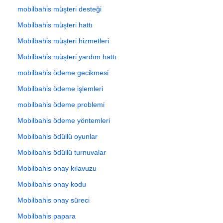
mobilbahis müşteri desteği
Mobilbahis müşteri hattı
Mobilbahis müşteri hizmetleri
Mobilbahis müşteri yardım hattı
mobilbahis ödeme gecikmesi
Mobilbahis ödeme işlemleri
mobilbahis ödeme problemi
Mobilbahis ödeme yöntemleri
Mobilbahis ödüllü oyunlar
Mobilbahis ödüllü turnuvalar
Mobilbahis onay kılavuzu
Mobilbahis onay kodu
Mobilbahis onay süreci
Mobilbahis papara