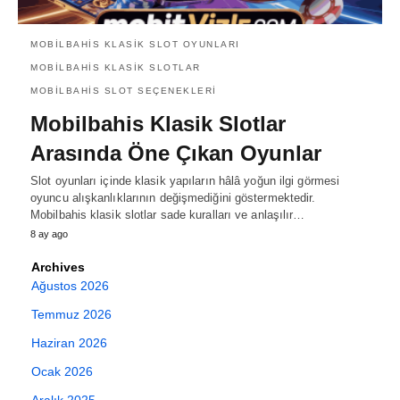
MOBILBAHIS KLASIK SLOT OYUNLARI
MOBILBAHIS KLASIK SLOTLAR
MOBILBAHIS SLOT SEÇENEKLERI
Mobilbahis Klasik Slotlar
Arasında Öne Çıkan Oyunlar
Slot oyunları içinde klasik yapıların hâlâ yoğun ilgi görmesi
oyuncu alışkanlıklarının değişmediğini göstermektedir.
Mobilbahis klasik slotlar sade kuralları ve anlaşılır…
8 ay ago
Archives
Ağustos 2026
Temmuz 2026
Haziran 2026
Ocak 2026
Aralık 2025