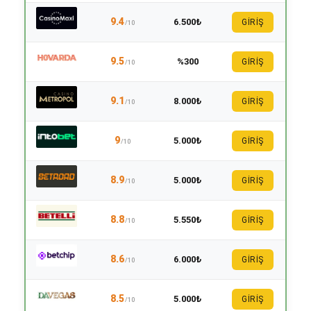
9.4
6.500₺
GİRİŞ
/10
9.5
%300
GİRİŞ
/10
9.1
8.000₺
GİRİŞ
/10
9
5.000₺
GİRİŞ
/10
8.9
5.000₺
GİRİŞ
/10
8.8
5.550₺
GİRİŞ
/10
8.6
6.000₺
GİRİŞ
/10
8.5
5.000₺
GİRİŞ
/10