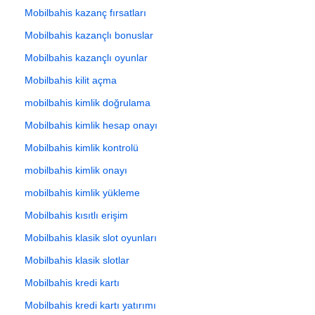
Mobilbahis kazanç fırsatları
Mobilbahis kazançlı bonuslar
Mobilbahis kazançlı oyunlar
Mobilbahis kilit açma
mobilbahis kimlik doğrulama
Mobilbahis kimlik hesap onayı
Mobilbahis kimlik kontrolü
mobilbahis kimlik onayı
mobilbahis kimlik yükleme
Mobilbahis kısıtlı erişim
Mobilbahis klasik slot oyunları
Mobilbahis klasik slotlar
Mobilbahis kredi kartı
Mobilbahis kredi kartı yatırımı