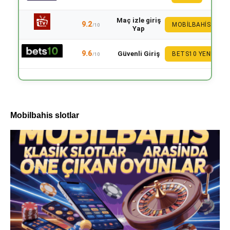
Maç izle giriş
9.2
MOBILBAHIS
/10
Yap
9.6
Güvenli Giriş
BETS10 YENI
/10
Mobilbahis slotlar