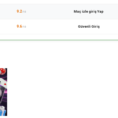
9.2
Maç izle giriş Yap
/10
9.6
Güvenli Giriş
/10