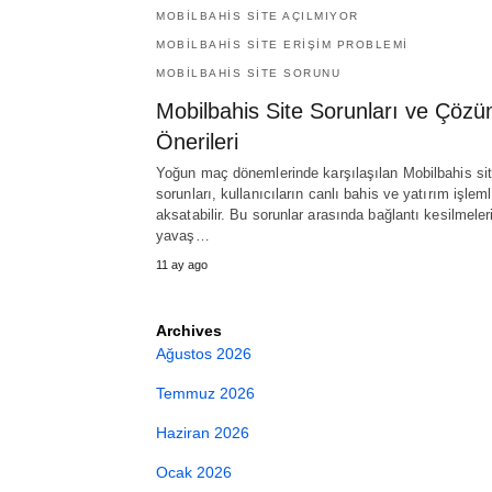
MOBILBAHIS SITE AÇILMIYOR
MOBILBAHIS SITE ERIŞIM PROBLEMI
MOBILBAHIS SITE SORUNU
Mobilbahis Site Sorunları ve Çöz
Önerileri
Yoğun maç dönemlerinde karşılaşılan Mobilbahis si
sorunları, kullanıcıların canlı bahis ve yatırım işleml
aksatabilir. Bu sorunlar arasında bağlantı kesilmeleri
yavaş…
11 ay ago
Archives
Ağustos 2026
Temmuz 2026
Haziran 2026
Ocak 2026