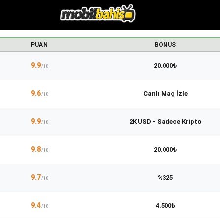
PUAN
BONUS
9.9
20.000₺
/10
9.6
Canlı Maç İzle
/10
9.9
2K USD - Sadece Kripto
/10
9.8
20.000₺
/10
9.7
%325
/10
9.4
4.500₺
/10