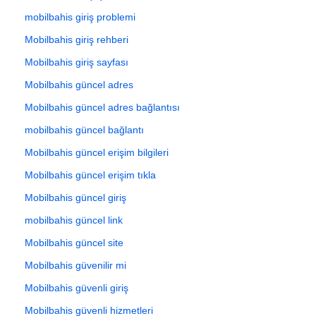
mobilbahis giriş problemi
Mobilbahis giriş rehberi
Mobilbahis giriş sayfası
Mobilbahis güncel adres
Mobilbahis güncel adres bağlantısı
mobilbahis güncel bağlantı
Mobilbahis güncel erişim bilgileri
Mobilbahis güncel erişim tıkla
Mobilbahis güncel giriş
mobilbahis güncel link
Mobilbahis güncel site
Mobilbahis güvenilir mi
Mobilbahis güvenli giriş
Mobilbahis güvenli hizmetleri