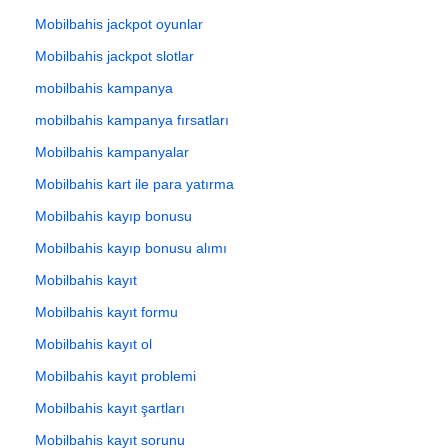
Mobilbahis jackpot oyunlar
Mobilbahis jackpot slotlar
mobilbahis kampanya
mobilbahis kampanya fırsatları
Mobilbahis kampanyalar
Mobilbahis kart ile para yatırma
Mobilbahis kayıp bonusu
Mobilbahis kayıp bonusu alımı
Mobilbahis kayıt
Mobilbahis kayıt formu
Mobilbahis kayıt ol
Mobilbahis kayıt problemi
Mobilbahis kayıt şartları
Mobilbahis kayıt sorunu