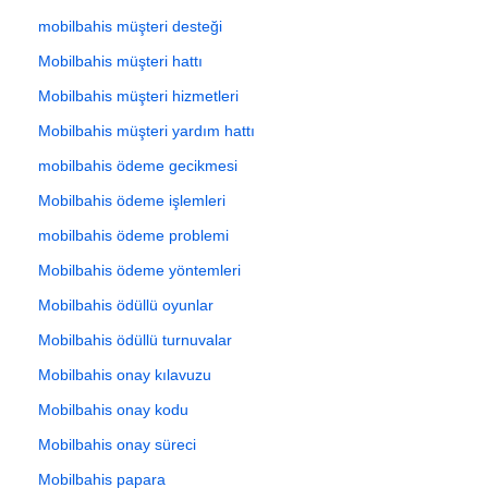
mobilbahis müşteri desteği
Mobilbahis müşteri hattı
Mobilbahis müşteri hizmetleri
Mobilbahis müşteri yardım hattı
mobilbahis ödeme gecikmesi
Mobilbahis ödeme işlemleri
mobilbahis ödeme problemi
Mobilbahis ödeme yöntemleri
Mobilbahis ödüllü oyunlar
Mobilbahis ödüllü turnuvalar
Mobilbahis onay kılavuzu
Mobilbahis onay kodu
Mobilbahis onay süreci
Mobilbahis papara