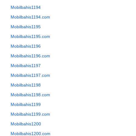
Mobilbahis1194
Mobilbahis1194.com
Mobilbahis1195
Mobilbahis1195.com
Mobilbahis1196
Mobilbahis1196.com
Mobilbahis1197
Mobilbahis1197.com
Mobilbahis1198
Mobilbahis1198.com
Mobilbahis1199
Mobilbahis1199.com
Mobilbahis1200
Mobilbahis1200.com