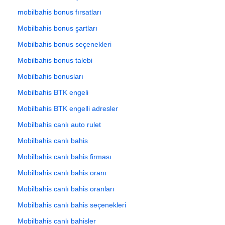
mobilbahis bonus fırsatları
Mobilbahis bonus şartları
Mobilbahis bonus seçenekleri
Mobilbahis bonus talebi
Mobilbahis bonusları
Mobilbahis BTK engeli
Mobilbahis BTK engelli adresler
Mobilbahis canlı auto rulet
Mobilbahis canlı bahis
Mobilbahis canlı bahis firması
Mobilbahis canlı bahis oranı
Mobilbahis canlı bahis oranları
Mobilbahis canlı bahis seçenekleri
Mobilbahis canlı bahisler