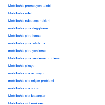
Mobilbahis promosyon talebi
Mobilbahis rulet
Mobilbahis rulet seçenekleri
mobilbahis şifre değiştirme
Mobilbahis şifre hatası
mobilbahis şifre sıfırlama
mobilbahis şifre yenileme
Mobilbahis şifre yenileme problemi
Mobilbahis şikayet
mobilbahis site açılmıyor
mobilbahis site erişim problemi
mobilbahis site sorunu
Mobilbahis slot kazançları
Mobilbahis slot makinesi