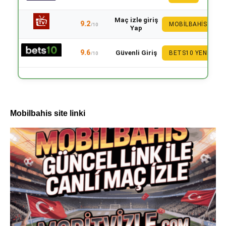
Maç izle giriş
9.2
MOBILBAHIS
/10
Yap
9.6
Güvenli Giriş
BETS10 YENI
/10
Mobilbahis site linki