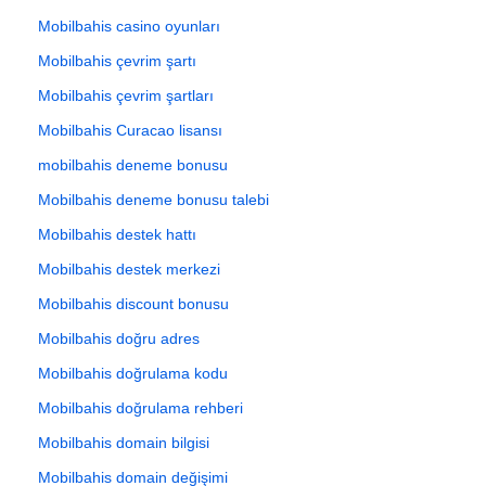
Mobilbahis casino oyunları
Mobilbahis çevrim şartı
Mobilbahis çevrim şartları
Mobilbahis Curacao lisansı
mobilbahis deneme bonusu
Mobilbahis deneme bonusu talebi
Mobilbahis destek hattı
Mobilbahis destek merkezi
Mobilbahis discount bonusu
Mobilbahis doğru adres
Mobilbahis doğrulama kodu
Mobilbahis doğrulama rehberi
Mobilbahis domain bilgisi
Mobilbahis domain değişimi