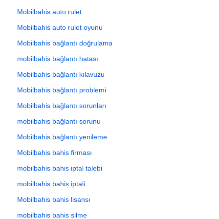
Mobilbahis auto rulet
Mobilbahis auto rulet oyunu
Mobilbahis bağlantı doğrulama
mobilbahis bağlantı hatası
Mobilbahis bağlantı kılavuzu
Mobilbahis bağlantı problemi
Mobilbahis bağlantı sorunları
mobilbahis bağlantı sorunu
Mobilbahis bağlantı yenileme
Mobilbahis bahis firması
mobilbahis bahis iptal talebi
mobilbahis bahis iptali
Mobilbahis bahis lisansı
mobilbahis bahis silme