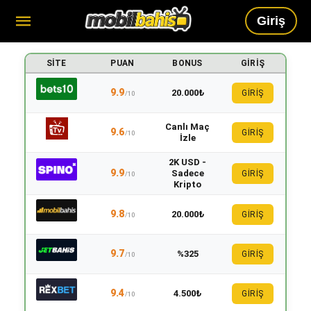
Giriş
SITE
PUAN
BONUS
GIRIŞ
9.9
20.000₺
GİRİŞ
/10
Canlı Maç
9.6
GİRİŞ
/10
İzle
2K USD -
9.9
Sadece
GİRİŞ
/10
Kripto
9.8
20.000₺
GİRİŞ
/10
9.7
%325
GİRİŞ
/10
9.4
4.500₺
GİRİŞ
/10