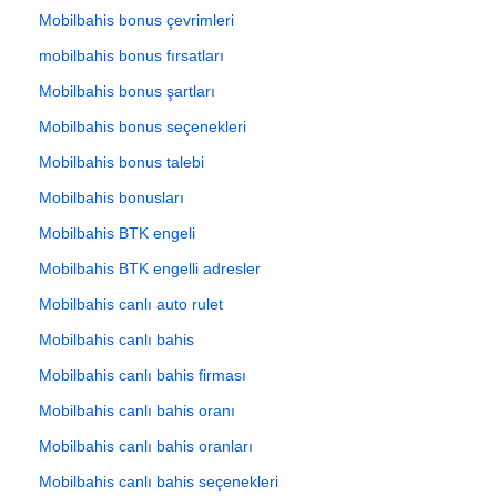
Mobilbahis bonus çevrimleri
mobilbahis bonus fırsatları
Mobilbahis bonus şartları
Mobilbahis bonus seçenekleri
Mobilbahis bonus talebi
Mobilbahis bonusları
Mobilbahis BTK engeli
Mobilbahis BTK engelli adresler
Mobilbahis canlı auto rulet
Mobilbahis canlı bahis
Mobilbahis canlı bahis firması
Mobilbahis canlı bahis oranı
Mobilbahis canlı bahis oranları
Mobilbahis canlı bahis seçenekleri