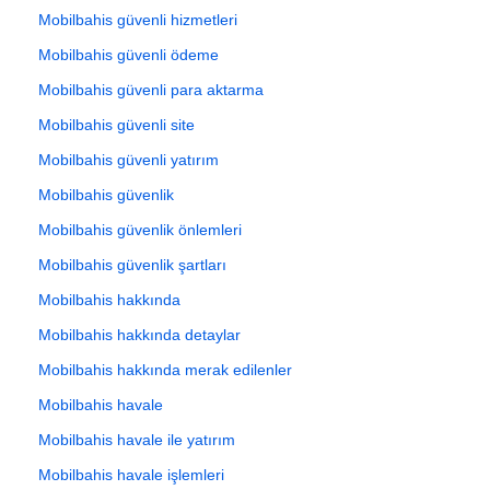
Mobilbahis güvenli hizmetleri
Mobilbahis güvenli ödeme
Mobilbahis güvenli para aktarma
Mobilbahis güvenli site
Mobilbahis güvenli yatırım
Mobilbahis güvenlik
Mobilbahis güvenlik önlemleri
Mobilbahis güvenlik şartları
Mobilbahis hakkında
Mobilbahis hakkında detaylar
Mobilbahis hakkında merak edilenler
Mobilbahis havale
Mobilbahis havale ile yatırım
Mobilbahis havale işlemleri