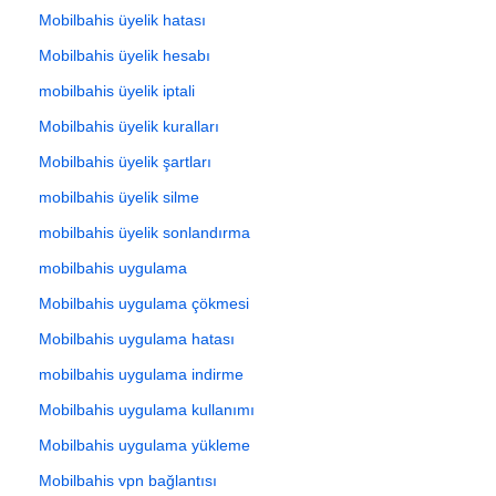
Mobilbahis üyelik hatası
Mobilbahis üyelik hesabı
mobilbahis üyelik iptali
Mobilbahis üyelik kuralları
Mobilbahis üyelik şartları
mobilbahis üyelik silme
mobilbahis üyelik sonlandırma
mobilbahis uygulama
Mobilbahis uygulama çökmesi
Mobilbahis uygulama hatası
mobilbahis uygulama indirme
Mobilbahis uygulama kullanımı
Mobilbahis uygulama yükleme
Mobilbahis vpn bağlantısı