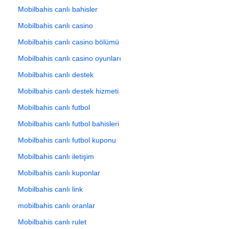
Mobilbahis canlı bahisler
Mobilbahis canlı casino
Mobilbahis canlı casino bölümü
Mobilbahis canlı casino oyunları
Mobilbahis canlı destek
Mobilbahis canlı destek hizmeti
Mobilbahis canlı futbol
Mobilbahis canlı futbol bahisleri
Mobilbahis canlı futbol kuponu
Mobilbahis canlı iletişim
Mobilbahis canlı kuponlar
Mobilbahis canlı link
mobilbahis canlı oranlar
Mobilbahis canlı rulet