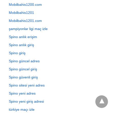
Mobilbahis1200.com
Mobilbahis1201
Mobilbahis1201.com
şampiyonlar ligi maç izle
Spino anlık erişim
Spino anlık giriş
Spino giriş
Spino güncel adres
Spino güncel giriş
Spino güvenli giriş
Spino sitesi yeni adres
Spino yeni adres
Spino yeni giriş adresi
türkiye maçı izle