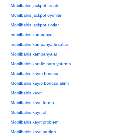
Mobilbahis jackpot fırsatı
Mobilbahis jackpot oyunlar
Mobilbahis jackpot slotlar
mobilbahis kampanya
mobilbahis kampanya fırsatları
Mobilbahis kampanyalar
Mobilbahis kart ile para yatırma
Mobilbahis kayıp bonusu
Mobilbahis kayıp bonusu alımı
Mobilbahis kayıt
Mobilbahis kayıt formu
Mobilbahis kayıt ol
Mobilbahis kayıt problemi
Mobilbahis kayıt şartları