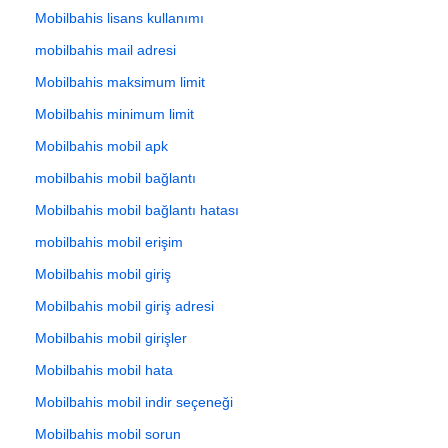
Mobilbahis lisans kullanımı
mobilbahis mail adresi
Mobilbahis maksimum limit
Mobilbahis minimum limit
Mobilbahis mobil apk
mobilbahis mobil bağlantı
Mobilbahis mobil bağlantı hatası
mobilbahis mobil erişim
Mobilbahis mobil giriş
Mobilbahis mobil giriş adresi
Mobilbahis mobil girişler
Mobilbahis mobil hata
Mobilbahis mobil indir seçeneği
Mobilbahis mobil sorun