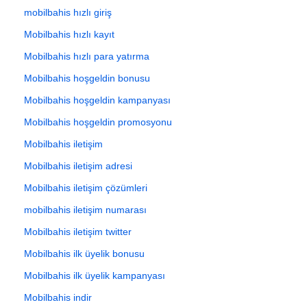
mobilbahis hızlı giriş
Mobilbahis hızlı kayıt
Mobilbahis hızlı para yatırma
Mobilbahis hoşgeldin bonusu
Mobilbahis hoşgeldin kampanyası
Mobilbahis hoşgeldin promosyonu
Mobilbahis iletişim
Mobilbahis iletişim adresi
Mobilbahis iletişim çözümleri
mobilbahis iletişim numarası
Mobilbahis iletişim twitter
Mobilbahis ilk üyelik bonusu
Mobilbahis ilk üyelik kampanyası
Mobilbahis indir