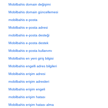
Mobilbahis domain değişimi
Mobilbahis domain güncellemesi
mobilbahis e-posta
Mobilbahis e-posta adresi
mobilbahis e-posta desteği
Mobilbahis e-posta destek
Mobilbahis e-posta kullanımı
Mobilbahis en yeni giriş bilgisi
Mobilbahis engelli adres bilgileri
Mobilbahis erişim adresi
mobilbahis erişim adresleri
Mobilbahis erişim engeli
mobilbahis erişim hatası
Mobilbahis erişim hatası alma