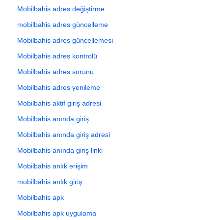
Mobilbahis adres değiştirme
mobilbahis adres güncelleme
Mobilbahis adres güncellemesi
Mobilbahis adres kontrolü
Mobilbahis adres sorunu
Mobilbahis adres yenileme
Mobilbahis aktif giriş adresi
Mobilbahis anında giriş
Mobilbahis anında giriş adresi
Mobilbahis anında giriş linki
Mobilbahis anlık erişim
mobilbahis anlık giriş
Mobilbahis apk
Mobilbahis apk uygulama