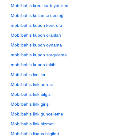
Mobilbahis kredi kartı yatırımı
Mobilbahis kullanıcı desteği
mobilbahis kupon kontrolü
Mobilbahis kupon oranları
Mobilbahis kupon oynama
mobilbahis kupon sorgulama
mobilbahis kupon takibi
Mobilbahis limitler
Mobilbahis link adresi
Mobilbahis link bilgisi
Mobilbahis link girişi
Mobilbahis link güncelleme
Mobilbahis link hizmeti
Mobilbahis lisans bilgileri