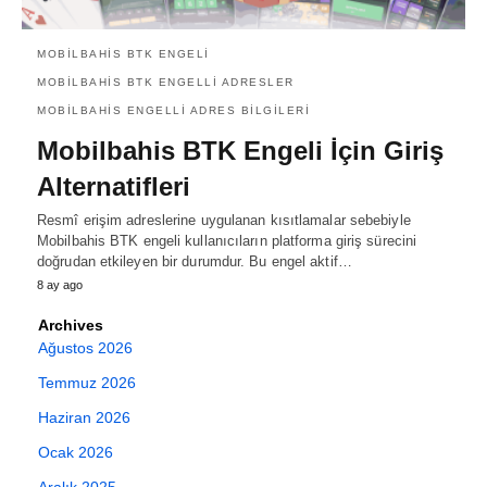
MOBILBAHIS BTK ENGELI
MOBILBAHIS BTK ENGELLI ADRESLER
MOBILBAHIS ENGELLI ADRES BILGILERI
Mobilbahis BTK Engeli İçin Giriş
Alternatifleri
Resmî erişim adreslerine uygulanan kısıtlamalar sebebiyle
Mobilbahis BTK engeli kullanıcıların platforma giriş sürecini
doğrudan etkileyen bir durumdur. Bu engel aktif…
8 ay ago
Archives
Ağustos 2026
Temmuz 2026
Haziran 2026
Ocak 2026
Aralık 2025