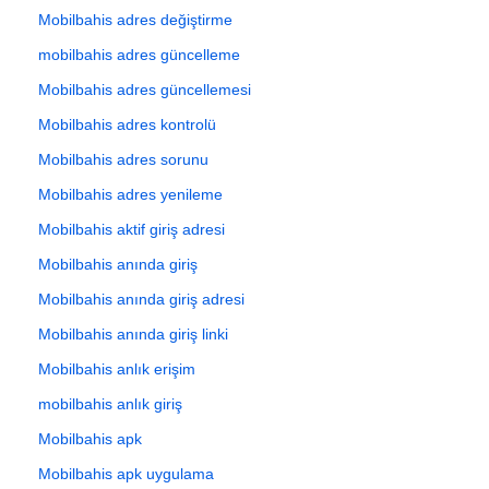
Mobilbahis adres değiştirme
mobilbahis adres güncelleme
Mobilbahis adres güncellemesi
Mobilbahis adres kontrolü
Mobilbahis adres sorunu
Mobilbahis adres yenileme
Mobilbahis aktif giriş adresi
Mobilbahis anında giriş
Mobilbahis anında giriş adresi
Mobilbahis anında giriş linki
Mobilbahis anlık erişim
mobilbahis anlık giriş
Mobilbahis apk
Mobilbahis apk uygulama