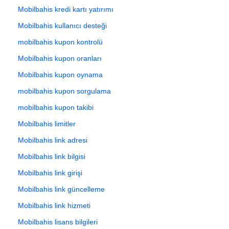
Mobilbahis kredi kartı yatırımı
Mobilbahis kullanıcı desteği
mobilbahis kupon kontrolü
Mobilbahis kupon oranları
Mobilbahis kupon oynama
mobilbahis kupon sorgulama
mobilbahis kupon takibi
Mobilbahis limitler
Mobilbahis link adresi
Mobilbahis link bilgisi
Mobilbahis link girişi
Mobilbahis link güncelleme
Mobilbahis link hizmeti
Mobilbahis lisans bilgileri