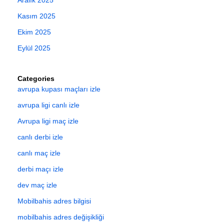
Kasım 2025
Ekim 2025
Eylül 2025
Categories
avrupa kupası maçları izle
avrupa ligi canlı izle
Avrupa ligi maç izle
canlı derbi izle
canlı maç izle
derbi maçı izle
dev maç izle
Mobilbahis adres bilgisi
mobilbahis adres değişikliği