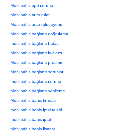
Mobilbahis app sorunu
Mobilbahis auto rulet
Mobilbahis auto rulet oyunu
Mobilbahis bağlantı doğrulama
mobilbahis bağlantı hatası
Mobilbahis bağlantı kılavuzu
Mobilbahis bağlantı problemi
Mobilbahis bağlantı sorunları
mobilbahis bağlantı sorunu
Mobilbahis bağlantı yenileme
Mobilbahis bahis firması
mobilbahis bahis iptal talebi
mobilbahis bahis iptali
Mobilbahis bahis lisansı