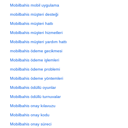
Mobilbahis mobil uygulama
mobilbahis müşteri desteği
Mobilbahis müşteri hattı
Mobilbahis müşteri hizmetleri
Mobilbahis müşteri yardım hattı
mobilbahis ödeme gecikmesi
Mobilbahis ödeme işlemleri
mobilbahis ödeme problemi
Mobilbahis ödeme yöntemleri
Mobilbahis ödüllü oyunlar
Mobilbahis ödüllü turnuvalar
Mobilbahis onay kılavuzu
Mobilbahis onay kodu
Mobilbahis onay süreci