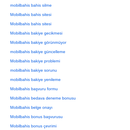
mobilbahis bahis silme
Mobilbahis bahis sitesi
Mobilbahis bahis sitesi
Mobilbahis bakiye gecikmesi
Mobilbahis bakiye görünmüyor
mobilbahis bakiye güncelleme
Mobilbahis bakiye problemi
mobilbahis bakiye sorunu
mobilbahis bakiye yenileme
Mobilbahis başvuru formu
Mobilbahis bedava deneme bonusu
Mobilbahis belge onayı
Mobilbahis bonus başvurusu
Mobilbahis bonus çevrimi