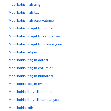
mobilbahis hızlı giriş
Mobilbahis hızlı kayıt
Mobilbahis hızlı para yatırma
Mobilbahis hoşgeldin bonusu
Mobilbahis hoşgeldin kampanyası
Mobilbahis hoşgeldin promosyonu
Mobilbahis iletişim
Mobilbahis iletişim adresi
Mobilbahis iletişim çözümleri
mobilbahis iletişim numarası
Mobilbahis iletişim twitter
Mobilbahis ilk üyelik bonusu
Mobilbahis ilk üyelik kampanyası
Mobilbahis indir