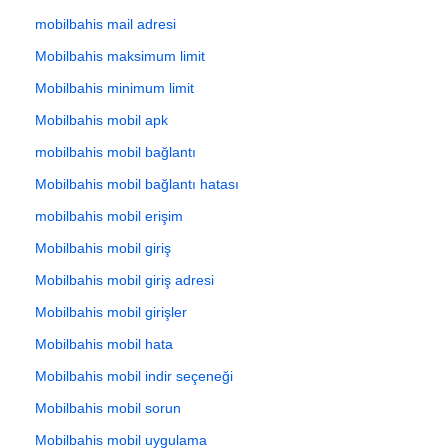
mobilbahis mail adresi
Mobilbahis maksimum limit
Mobilbahis minimum limit
Mobilbahis mobil apk
mobilbahis mobil bağlantı
Mobilbahis mobil bağlantı hatası
mobilbahis mobil erişim
Mobilbahis mobil giriş
Mobilbahis mobil giriş adresi
Mobilbahis mobil girişler
Mobilbahis mobil hata
Mobilbahis mobil indir seçeneği
Mobilbahis mobil sorun
Mobilbahis mobil uygulama