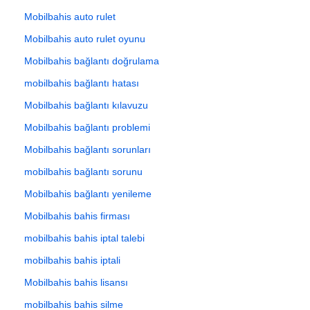
Mobilbahis auto rulet
Mobilbahis auto rulet oyunu
Mobilbahis bağlantı doğrulama
mobilbahis bağlantı hatası
Mobilbahis bağlantı kılavuzu
Mobilbahis bağlantı problemi
Mobilbahis bağlantı sorunları
mobilbahis bağlantı sorunu
Mobilbahis bağlantı yenileme
Mobilbahis bahis firması
mobilbahis bahis iptal talebi
mobilbahis bahis iptali
Mobilbahis bahis lisansı
mobilbahis bahis silme