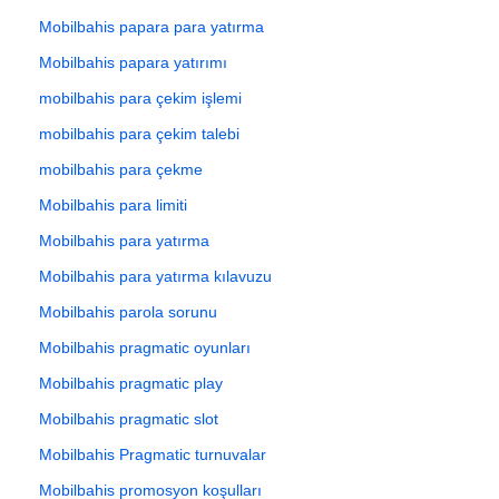
Mobilbahis papara para yatırma
Mobilbahis papara yatırımı
mobilbahis para çekim işlemi
mobilbahis para çekim talebi
mobilbahis para çekme
Mobilbahis para limiti
Mobilbahis para yatırma
Mobilbahis para yatırma kılavuzu
Mobilbahis parola sorunu
Mobilbahis pragmatic oyunları
Mobilbahis pragmatic play
Mobilbahis pragmatic slot
Mobilbahis Pragmatic turnuvalar
Mobilbahis promosyon koşulları