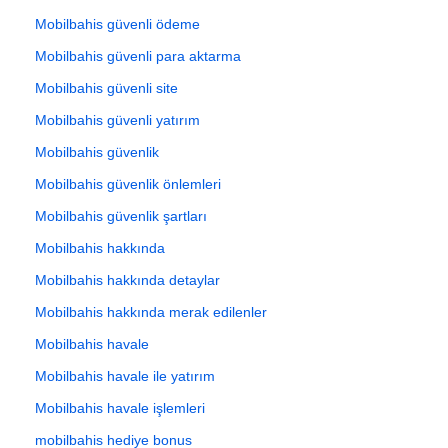
Mobilbahis güvenli ödeme
Mobilbahis güvenli para aktarma
Mobilbahis güvenli site
Mobilbahis güvenli yatırım
Mobilbahis güvenlik
Mobilbahis güvenlik önlemleri
Mobilbahis güvenlik şartları
Mobilbahis hakkında
Mobilbahis hakkında detaylar
Mobilbahis hakkında merak edilenler
Mobilbahis havale
Mobilbahis havale ile yatırım
Mobilbahis havale işlemleri
mobilbahis hediye bonus