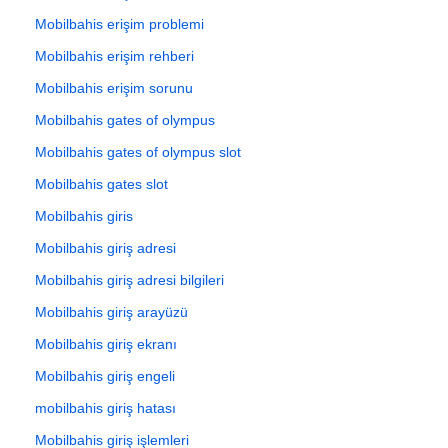
Mobilbahis erişim problemi
Mobilbahis erişim rehberi
Mobilbahis erişim sorunu
Mobilbahis gates of olympus
Mobilbahis gates of olympus slot
Mobilbahis gates slot
Mobilbahis giris
Mobilbahis giriş adresi
Mobilbahis giriş adresi bilgileri
Mobilbahis giriş arayüzü
Mobilbahis giriş ekranı
Mobilbahis giriş engeli
mobilbahis giriş hatası
Mobilbahis giriş işlemleri