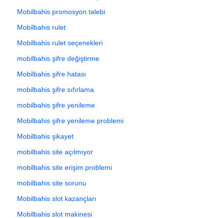
Mobilbahis promosyon talebi
Mobilbahis rulet
Mobilbahis rulet seçenekleri
mobilbahis şifre değiştirme
Mobilbahis şifre hatası
mobilbahis şifre sıfırlama
mobilbahis şifre yenileme
Mobilbahis şifre yenileme problemi
Mobilbahis şikayet
mobilbahis site açılmıyor
mobilbahis site erişim problemi
mobilbahis site sorunu
Mobilbahis slot kazançları
Mobilbahis slot makinesi