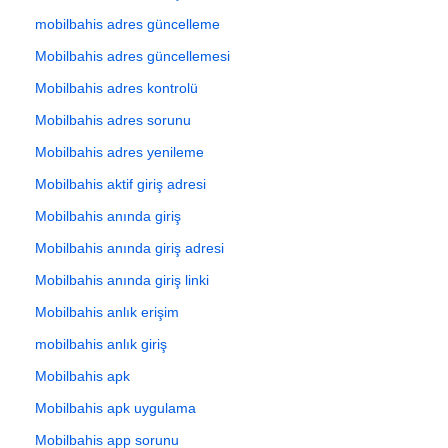
mobilbahis adres güncelleme
Mobilbahis adres güncellemesi
Mobilbahis adres kontrolü
Mobilbahis adres sorunu
Mobilbahis adres yenileme
Mobilbahis aktif giriş adresi
Mobilbahis anında giriş
Mobilbahis anında giriş adresi
Mobilbahis anında giriş linki
Mobilbahis anlık erişim
mobilbahis anlık giriş
Mobilbahis apk
Mobilbahis apk uygulama
Mobilbahis app sorunu