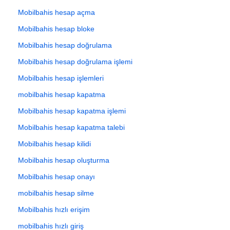
Mobilbahis hesap açma
Mobilbahis hesap bloke
Mobilbahis hesap doğrulama
Mobilbahis hesap doğrulama işlemi
Mobilbahis hesap işlemleri
mobilbahis hesap kapatma
Mobilbahis hesap kapatma işlemi
Mobilbahis hesap kapatma talebi
Mobilbahis hesap kilidi
Mobilbahis hesap oluşturma
Mobilbahis hesap onayı
mobilbahis hesap silme
Mobilbahis hızlı erişim
mobilbahis hızlı giriş