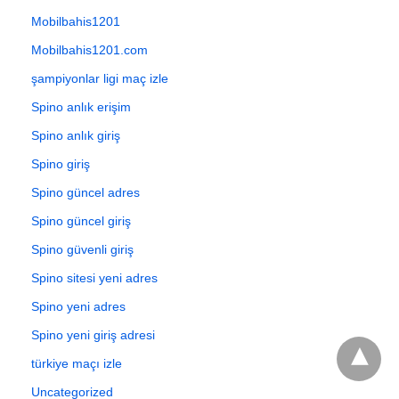
Mobilbahis1201
Mobilbahis1201.com
şampiyonlar ligi maç izle
Spino anlık erişim
Spino anlık giriş
Spino giriş
Spino güncel adres
Spino güncel giriş
Spino güvenli giriş
Spino sitesi yeni adres
Spino yeni adres
Spino yeni giriş adresi
türkiye maçı izle
Uncategorized