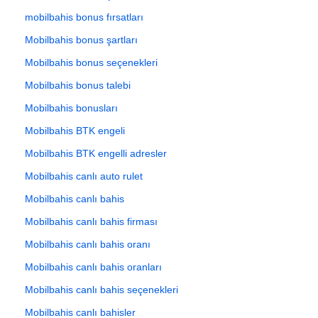
mobilbahis bonus fırsatları
Mobilbahis bonus şartları
Mobilbahis bonus seçenekleri
Mobilbahis bonus talebi
Mobilbahis bonusları
Mobilbahis BTK engeli
Mobilbahis BTK engelli adresler
Mobilbahis canlı auto rulet
Mobilbahis canlı bahis
Mobilbahis canlı bahis firması
Mobilbahis canlı bahis oranı
Mobilbahis canlı bahis oranları
Mobilbahis canlı bahis seçenekleri
Mobilbahis canlı bahisler